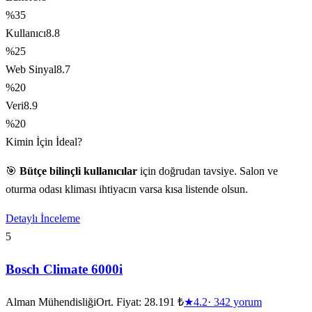
%35
Kullanıcı
8.8
%25
Web Sinyal
8.7
%20
Veri
8.9
%20
Kimin İçin İdeal?
🎯
Bütçe bilinçli kullanıcılar
için doğrudan tavsiye. Salon ve
oturma odası kliması ihtiyacın varsa kısa listende olsun.
Detaylı İnceleme
5
Bosch Climate 6000i
Alman Mühendisliği
Ort. Fiyat:
28.191 ₺
★
4.2
·
342
yorum