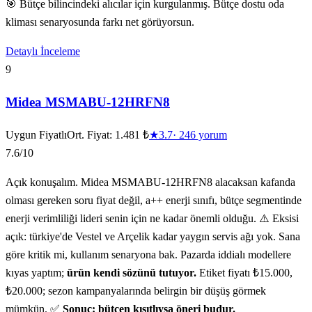
🎯 Bütçe bilincindeki alıcılar için kurgulanmış. Bütçe dostu oda
kliması senaryosunda farkı net görüyorsun.
Detaylı İnceleme
9
Midea MSMABU-12HRFN8
Uygun Fiyatlı
Ort. Fiyat:
1.481 ₺
★
3.7
·
246
yorum
7.6
/10
Açık konuşalım. Midea MSMABU-12HRFN8 alacaksan kafanda
olması gereken soru fiyat değil, a++ enerji sınıfı, bütçe segmentinde
enerji verimliliği lideri senin için ne kadar önemli olduğu. ⚠️ Eksisi
açık: türkiye'de Vestel ve Arçelik kadar yaygın servis ağı yok. Sana
göre kritik mi, kullanım senaryona bak. Pazarda iddialı modellere
kıyas yaptım;
ürün kendi sözünü tutuyor.
Etiket fiyatı ₺15.000,
₺20.000; sezon kampanyalarında belirgin bir düşüş görmek
mümkün. ✅
Sonuç: bütçen kısıtlıysa öneri budur.