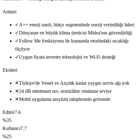
Artıları
✓
A++ enerji sınıfı, bütçe segmentinde enerji verimliliği lideri
✓
Dünyanın en büyük klima üreticisi Midea'nın güvenilirliği
✓
Follow Me fonksiyonu ile kumanda etrafındaki sıcaklığı
ölçüyor
✓
Uygun fiyata inverter teknolojisi ve Wi-Fi desteği
Eksileri
✕
Türkiye'de Vestel ve Arçelik kadar yaygın servis ağı yok
✕
24 dB minimum ses, sessizlikte ortalama seviye
✕
Mobil uygulama arayüzü rakiplerinin gerisinde
Editör
7.6
%35
Kullanıcı
7.7
%25