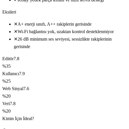
Eksileri
✕
A+ enerji sınıfı, A++ rakiplerin gerisinde
✕
Wi-Fi bağlantısı yok, uzaktan kontrol desteklenmiyor
✕
26 dB minimum ses seviyesi, sessizlikte rakiplerinin
gerisinde
Editör
7.8
%35
Kullanıcı
7.9
%25
Web Sinyal
7.6
%20
Veri
7.8
%20
Kimin İçin İdeal?