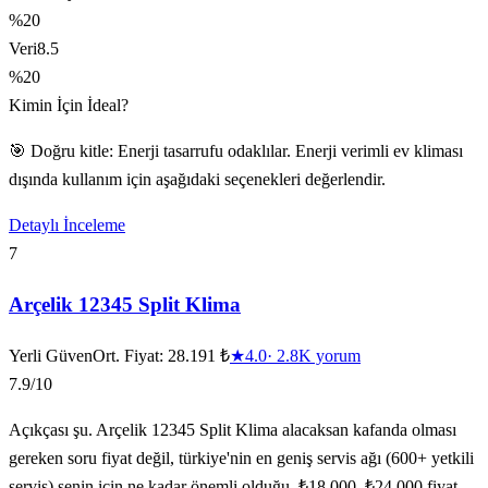
%20
Veri
8.5
%20
Kimin İçin İdeal?
🎯 Doğru kitle: Enerji tasarrufu odaklılar. Enerji verimli ev kliması
dışında kullanım için aşağıdaki seçenekleri değerlendir.
Detaylı İnceleme
7
Arçelik 12345 Split Klima
Yerli Güven
Ort. Fiyat:
28.191 ₺
★
4.0
·
2.8K
yorum
7.9
/10
Açıkçası şu. Arçelik 12345 Split Klima alacaksan kafanda olması
gereken soru fiyat değil, türkiye'nin en geniş servis ağı (600+ yetkili
servis) senin için ne kadar önemli olduğu. ₺18.000, ₺24.000 fiyat