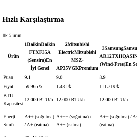
Hızlı Karşılaştırma
İlk
5
ürün
1
Daikin
Daikin
2
Mitsubishi
3
Samsung
Samsu
FTXF35A
Electric
Mitsubishi
Ürün
AR12TXHQASI
(Sensira)
En
MSZ-
(Wind-Free)
En Se
İyi Genel
AP35VGK
Premium
Puan
9.1
9.0
8.9
Fiyat
59.965 ₺
1.481 ₺
111.719 ₺
BTU
12.000 BTU/h
12.000 BTU/h
12.000 BTU/h
Kapasitesi
Enerji
A++ (soğutma)
A+++ (soğutma) /
A++ (soğutma) / A
Sınıfı
/ A+ (ısıtma)
A++ (ısıtma)
(ısıtma)