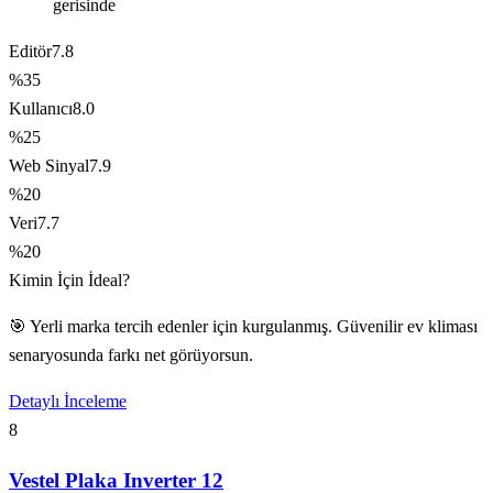
gerisinde
Editör
7.8
%35
Kullanıcı
8.0
%25
Web Sinyal
7.9
%20
Veri
7.7
%20
Kimin İçin İdeal?
🎯 Yerli marka tercih edenler için kurgulanmış. Güvenilir ev kliması
senaryosunda farkı net görüyorsun.
Detaylı İnceleme
8
Vestel Plaka Inverter 12