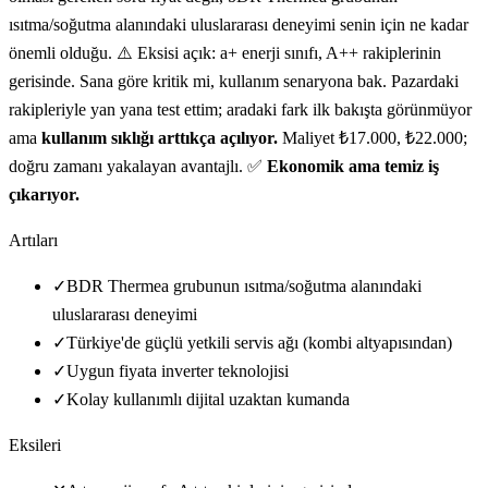
ısıtma/soğutma alanındaki uluslararası deneyimi senin için ne kadar
önemli olduğu. ⚠️ Eksisi açık: a+ enerji sınıfı, A++ rakiplerinin
gerisinde. Sana göre kritik mi, kullanım senaryona bak. Pazardaki
rakipleriyle yan yana test ettim; aradaki fark ilk bakışta görünmüyor
ama
kullanım sıklığı arttıkça açılıyor.
Maliyet ₺17.000, ₺22.000;
doğru zamanı yakalayan avantajlı. ✅
Ekonomik ama temiz iş
çıkarıyor.
Artıları
✓
BDR Thermea grubunun ısıtma/soğutma alanındaki
uluslararası deneyimi
✓
Türkiye'de güçlü yetkili servis ağı (kombi altyapısından)
✓
Uygun fiyata inverter teknolojisi
✓
Kolay kullanımlı dijital uzaktan kumanda
Eksileri