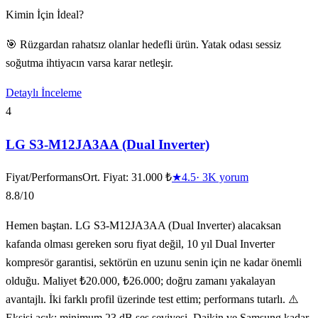
Kimin İçin İdeal?
🎯 Rüzgardan rahatsız olanlar hedefli ürün. Yatak odası sessiz
soğutma ihtiyacın varsa karar netleşir.
Detaylı İnceleme
4
LG S3-M12JA3AA (Dual Inverter)
Fiyat/Performans
Ort. Fiyat:
31.000 ₺
★
4.5
·
3K
yorum
8.8
/10
Hemen baştan. LG S3-M12JA3AA (Dual Inverter) alacaksan
kafanda olması gereken soru fiyat değil, 10 yıl Dual Inverter
kompresör garantisi, sektörün en uzunu senin için ne kadar önemli
olduğu. Maliyet ₺20.000, ₺26.000; doğru zamanı yakalayan
avantajlı. İki farklı profil üzerinde test ettim; performans tutarlı. ⚠️
Eksisi açık: minimum 23 dB ses seviyesi, Daikin ve Samsung kadar