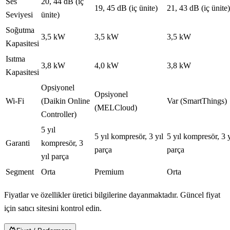
Ses
20, 44 dB (iç
19, 45 dB (iç ünite)
21, 43 dB (iç ünite)
Seviyesi
ünite)
Soğutma
3,5 kW
3,5 kW
3,5 kW
Kapasitesi
Isıtma
3,8 kW
4,0 kW
3,8 kW
Kapasitesi
Opsiyonel
Opsiyonel
Wi-Fi
(Daikin Online
Var (SmartThings)
(MELCloud)
Controller)
5 yıl
5 yıl kompresör, 3 yıl
5 yıl kompresör, 3 y
Garanti
kompresör, 3
parça
parça
yıl parça
Segment
Orta
Premium
Orta
Fiyatlar ve özellikler üretici bilgilerine dayanmaktadır. Güncel fiyat
için satıcı sitesini kontrol edin.