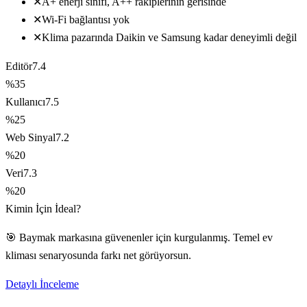
✕
A+ enerji sınıfı, A++ rakiplerinin gerisinde
✕
Wi-Fi bağlantısı yok
✕
Klima pazarında Daikin ve Samsung kadar deneyimli değil
Editör
7.4
%35
Kullanıcı
7.5
%25
Web Sinyal
7.2
%20
Veri
7.3
%20
Kimin İçin İdeal?
🎯 Baymak markasına güvenenler için kurgulanmış. Temel ev
kliması senaryosunda farkı net görüyorsun.
Detaylı İnceleme