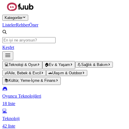
Ana içeriğe atla
Kategoriler
Listeler
Rehber
Öner
Keşfet
💻
Teknoloji & Oyun
🏠
Ev & Yaşam
💪
Sağlık & Bakım
👶
Aile, Bebek & Evcil
🚗
Ulaşım & Outdoor
📚
Kültür, Yeme-İçme & Finans
🎮
Oyuncu Teknolojileri
18
liste
💻
Teknoloji
42
liste