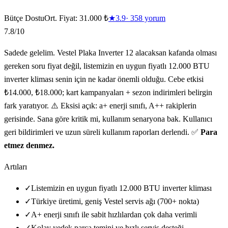
Bütçe Dostu
Ort. Fiyat:
31.000 ₺
★
3.9
·
358
yorum
7.8
/10
Sadede gelelim. Vestel Plaka Inverter 12 alacaksan kafanda olması
gereken soru fiyat değil, listemizin en uygun fiyatlı 12.000 BTU
inverter kliması senin için ne kadar önemli olduğu. Cebe etkisi
₺14.000, ₺18.000; kart kampanyaları + sezon indirimleri belirgin
fark yaratıyor. ⚠️ Eksisi açık: a+ enerji sınıfı, A++ rakiplerin
gerisinde. Sana göre kritik mi, kullanım senaryona bak. Kullanıcı
geri bildirimleri ve uzun süreli kullanım raporları derlendi. ✅
Para
etmez denmez.
Artıları
✓
Listemizin en uygun fiyatlı 12.000 BTU inverter kliması
✓
Türkiye üretimi, geniş Vestel servis ağı (700+ nokta)
✓
A+ enerji sınıfı ile sabit hızlılardan çok daha verimli
✓
Kolay yedek parça temini ve hızlı servis desteği