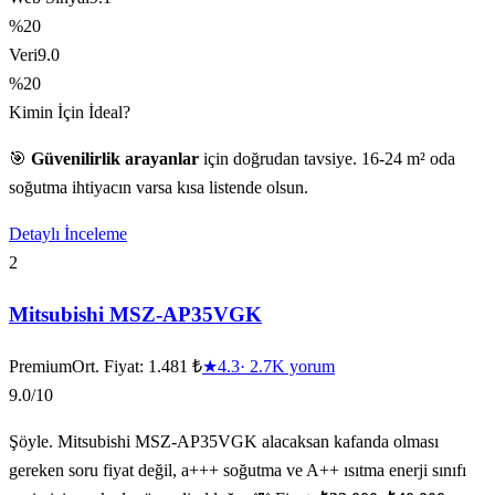
%20
Veri
9.0
%20
Kimin İçin İdeal?
🎯
Güvenilirlik arayanlar
için doğrudan tavsiye. 16-24 m² oda
soğutma ihtiyacın varsa kısa listende olsun.
Detaylı İnceleme
2
Mitsubishi MSZ-AP35VGK
Premium
Ort. Fiyat:
1.481 ₺
★
4.3
·
2.7K
yorum
9.0
/10
Şöyle. Mitsubishi MSZ-AP35VGK alacaksan kafanda olması
gereken soru fiyat değil, a+++ soğutma ve A++ ısıtma enerji sınıfı