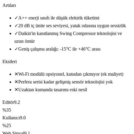
Artıları
✓
A++ enerji sınıfı ile düşük elektrik tüketimi
✓
20 dB iç ünite ses seviyesi, yatak odasına uygun sessizlik
✓
Daikin'in kanıtlanmış Swing Compressor teknolojisi ve
uzun ömür
✓
Geniş çalışma aralığı: -15°C ile +46°C arası
Eksileri
✕
Wi-Fi modülü opsiyonel, kutudan çıkmıyor (ek maliyet)
✕
Perfera serisi kadar gelişmiş sensör teknolojisi yok
✕
Uzaktan kumanda tasarımı eski nesil
Editör
9.2
%35
Kullanıcı
9.0
%25
Web Sinyal
9.1