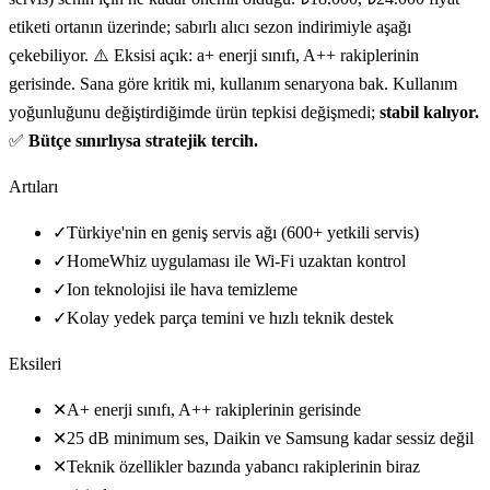
etiketi ortanın üzerinde; sabırlı alıcı sezon indirimiyle aşağı
çekebiliyor. ⚠️ Eksisi açık: a+ enerji sınıfı, A++ rakiplerinin
gerisinde. Sana göre kritik mi, kullanım senaryona bak. Kullanım
yoğunluğunu değiştirdiğimde ürün tepkisi değişmedi;
stabil kalıyor.
✅
Bütçe sınırlıysa stratejik tercih.
Artıları
✓
Türkiye'nin en geniş servis ağı (600+ yetkili servis)
✓
HomeWhiz uygulaması ile Wi-Fi uzaktan kontrol
✓
Ion teknolojisi ile hava temizleme
✓
Kolay yedek parça temini ve hızlı teknik destek
Eksileri
✕
A+ enerji sınıfı, A++ rakiplerinin gerisinde
✕
25 dB minimum ses, Daikin ve Samsung kadar sessiz değil
✕
Teknik özellikler bazında yabancı rakiplerinin biraz