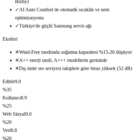
Bixby)
✓
AI Auto Comfort ile otomatik sıcaklık ve nem
optimizasyonu
✓
Türkiye'de güçlü Samsung servis ağı
Eksileri
✕
Wind-Free modunda soğutma kapasitesi %15-20 düşüyor
✕
A++ enerji sınıfı, A+++ modellerin gerisinde
✕
Dış ünite ses seviyesi rakiplere göre biraz yüksek (52 dB)
Editör
9.0
%35
Kullanıcı
8.9
%25
Web Sinyal
9.0
%20
Veri
8.8
%20