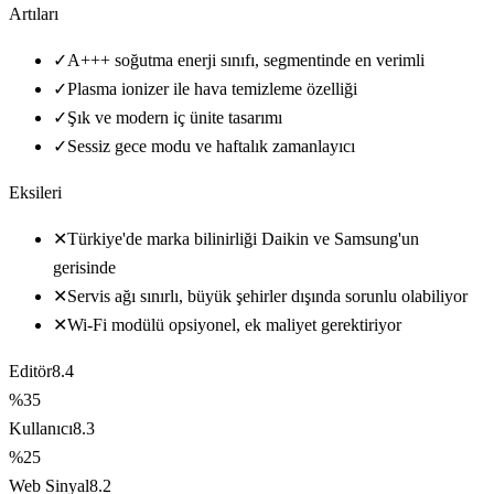
Artıları
✓
A+++ soğutma enerji sınıfı, segmentinde en verimli
✓
Plasma ionizer ile hava temizleme özelliği
✓
Şık ve modern iç ünite tasarımı
✓
Sessiz gece modu ve haftalık zamanlayıcı
Eksileri
✕
Türkiye'de marka bilinirliği Daikin ve Samsung'un
gerisinde
✕
Servis ağı sınırlı, büyük şehirler dışında sorunlu olabiliyor
✕
Wi-Fi modülü opsiyonel, ek maliyet gerektiriyor
Editör
8.4
%35
Kullanıcı
8.3
%25
Web Sinyal
8.2