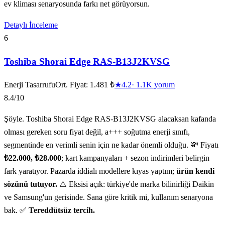
ev kliması senaryosunda farkı net görüyorsun.
Detaylı İnceleme
6
Toshiba Shorai Edge RAS-B13J2KVSG
Enerji Tasarrufu
Ort. Fiyat:
1.481 ₺
★
4.2
·
1.1K
yorum
8.4
/10
Şöyle. Toshiba Shorai Edge RAS-B13J2KVSG alacaksan kafanda
olması gereken soru fiyat değil, a+++ soğutma enerji sınıfı,
segmentinde en verimli senin için ne kadar önemli olduğu. 💸 Fiyatı
₺22.000, ₺28.000
; kart kampanyaları + sezon indirimleri belirgin
fark yaratıyor. Pazarda iddialı modellere kıyas yaptım;
ürün kendi
sözünü tutuyor.
⚠️ Eksisi açık: türkiye'de marka bilinirliği Daikin
ve Samsung'un gerisinde. Sana göre kritik mi, kullanım senaryona
bak. ✅
Tereddütsüz tercih.