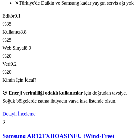
✕
Türkiye'de Daikin ve Samsung kadar yaygın servis ağı yok
Editör
9.1
%35
Kullanıcı
8.8
%25
Web Sinyal
8.9
%20
Veri
9.2
%20
Kimin İçin İdeal?
🎯
Enerji verimliliği odaklı kullanıcılar
için doğrudan tavsiye.
Soğuk bölgelerde ısıtma ihtiyacın varsa kısa listende olsun.
Detaylı İnceleme
3
Samsung AR12TXHQASINEU (Wind-Free)