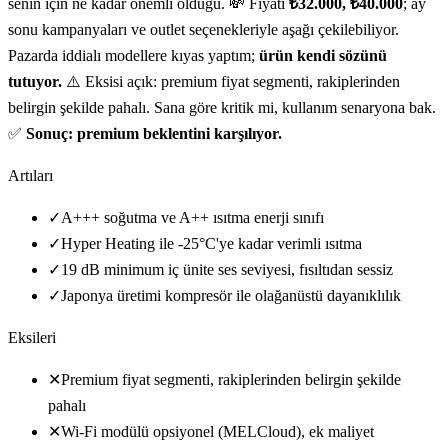
senin için ne kadar önemli olduğu. 💸 Fiyatı
₺32.000, ₺40.000
; ay
sonu kampanyaları ve outlet seçenekleriyle aşağı çekilebiliyor.
Pazarda iddialı modellere kıyas yaptım;
ürün kendi sözünü
tutuyor.
⚠️ Eksisi açık: premium fiyat segmenti, rakiplerinden
belirgin şekilde pahalı. Sana göre kritik mi, kullanım senaryona bak.
✅
Sonuç: premium beklentini karşılıyor.
Artıları
✓
A+++ soğutma ve A++ ısıtma enerji sınıfı
✓
Hyper Heating ile -25°C'ye kadar verimli ısıtma
✓
19 dB minimum iç ünite ses seviyesi, fısıltıdan sessiz
✓
Japonya üretimi kompresör ile olağanüstü dayanıklılık
Eksileri
✕
Premium fiyat segmenti, rakiplerinden belirgin şekilde
pahalı
✕
Wi-Fi modülü opsiyonel (MELCloud), ek maliyet