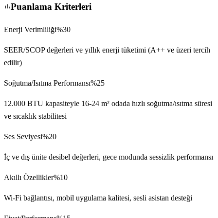
Puanlama Kriterleri
Enerji Verimliliği
%
30
SEER/SCOP değerleri ve yıllık enerji tüketimi (A++ ve üzeri tercih
edilir)
Soğutma/Isıtma Performansı
%
25
12.000 BTU kapasiteyle 16-24 m² odada hızlı soğutma/ısıtma süresi
ve sıcaklık stabilitesi
Ses Seviyesi
%
20
İç ve dış ünite desibel değerleri, gece modunda sessizlik performansı
Akıllı Özellikler
%
10
Wi-Fi bağlantısı, mobil uygulama kalitesi, sesli asistan desteği