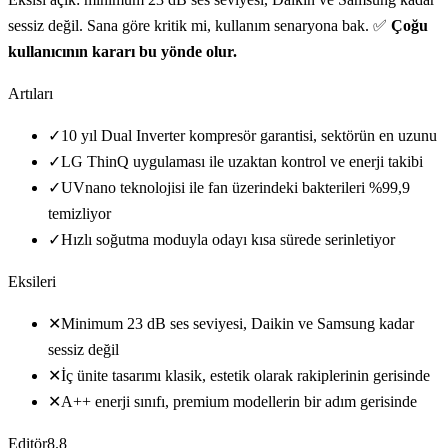
sessiz değil. Sana göre kritik mi, kullanım senaryona bak. ✅
Çoğu
kullanıcının kararı bu yönde olur.
Artıları
✓
10 yıl Dual Inverter kompresör garantisi, sektörün en uzunu
✓
LG ThinQ uygulaması ile uzaktan kontrol ve enerji takibi
✓
UVnano teknolojisi ile fan üzerindeki bakterileri %99,9
temizliyor
✓
Hızlı soğutma moduyla odayı kısa sürede serinletiyor
Eksileri
✕
Minimum 23 dB ses seviyesi, Daikin ve Samsung kadar
sessiz değil
✕
İç ünite tasarımı klasik, estetik olarak rakiplerinin gerisinde
✕
A++ enerji sınıfı, premium modellerin bir adım gerisinde
Editör
8.8