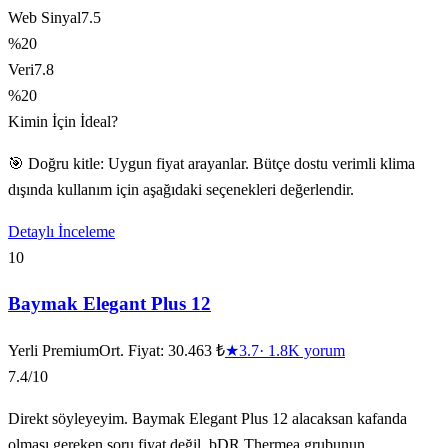
Web Sinyal
7.5
%20
Veri
7.8
%20
Kimin İçin İdeal?
🎯 Doğru kitle: Uygun fiyat arayanlar. Bütçe dostu verimli klima
dışında kullanım için aşağıdaki seçenekleri değerlendir.
Detaylı İnceleme
10
Baymak Elegant Plus 12
Yerli Premium
Ort. Fiyat:
30.463 ₺
★
3.7
·
1.8K
yorum
7.4
/10
Direkt söyleyeyim. Baymak Elegant Plus 12 alacaksan kafanda
olması gereken soru fiyat değil, bDR Thermea grubunun