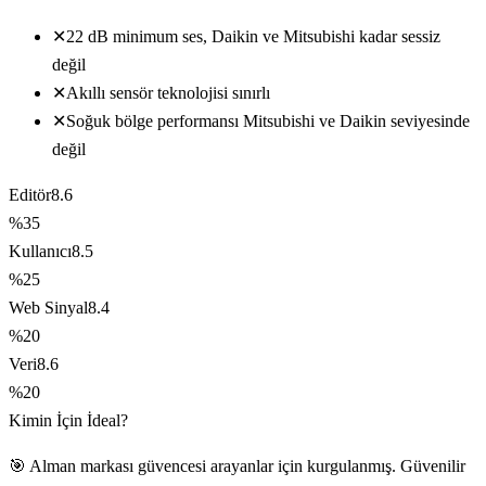
✕
22 dB minimum ses, Daikin ve Mitsubishi kadar sessiz
değil
✕
Akıllı sensör teknolojisi sınırlı
✕
Soğuk bölge performansı Mitsubishi ve Daikin seviyesinde
değil
Editör
8.6
%35
Kullanıcı
8.5
%25
Web Sinyal
8.4
%20
Veri
8.6
%20
Kimin İçin İdeal?
🎯 Alman markası güvencesi arayanlar için kurgulanmış. Güvenilir