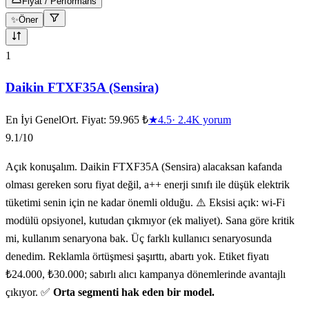
Fiyat / Performans
✨
Öner
10
ürün gösteriliyor
1
Daikin FTXF35A (Sensira)
En İyi Genel
Ort. Fiyat:
59.965 ₺
★
4.5
·
2.4K
yorum
9.1
/10
Açık konuşalım. Daikin FTXF35A (Sensira) alacaksan kafanda
olması gereken soru fiyat değil, a++ enerji sınıfı ile düşük elektrik
tüketimi senin için ne kadar önemli olduğu. ⚠️ Eksisi açık: wi-Fi
modülü opsiyonel, kutudan çıkmıyor (ek maliyet). Sana göre kritik
mi, kullanım senaryona bak. Üç farklı kullanıcı senaryosunda
denedim. Reklamla örtüşmesi şaşırttı, abartı yok. Etiket fiyatı
₺24.000, ₺30.000; sabırlı alıcı kampanya dönemlerinde avantajlı
çıkıyor. ✅
Orta segmenti hak eden bir model.