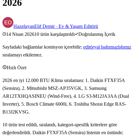
2026
Hazırlayan
Elif Demir
·
Ev & Yaşam Editörü
14 Nisan 2026
10
ürün karşılaştırıldı
Doğrulanmış İçerik
Sayfadaki bağlantılar komisyon içerebilir;
editöryal bağımsızlığımız
sıralamayı etkilemez.
Hızlı Özet
2026 en iyi 12.000 BTU Klima sıralaması: 1. Daikin FTXF35A
(Sensira), 2. Mitsubishi MSZ-AP35VGK, 3. Samsung
AR12TXHQASINEU (Wind-Free), 4. LG S3-M12JA3AA (Dual
Inverter), 5. Bosch Climate 6000i, 6. Toshiba Shorai Edge RAS-
B13J2KVSG.
10 ürün test edildi, sıralandı, kategori-spesifik kriterlere göre
değerlendirildi. Daikin FTXF35A (Sensira) listenin en üstünde;