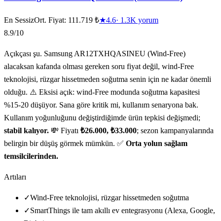
En Sessiz
Ort. Fiyat:
111.719 ₺
★
4.6
·
1.3K
yorum
8.9
/10
Açıkçası şu. Samsung AR12TXHQASINEU (Wind-Free)
alacaksan kafanda olması gereken soru fiyat değil, wind-Free
teknolojisi, rüzgar hissetmeden soğutma senin için ne kadar önemli
olduğu. ⚠️ Eksisi açık: wind-Free modunda soğutma kapasitesi
%15-20 düşüyor. Sana göre kritik mi, kullanım senaryona bak.
Kullanım yoğunluğunu değiştirdiğimde ürün tepkisi değişmedi;
stabil kalıyor.
💸 Fiyatı
₺26.000, ₺33.000
; sezon kampanyalarında
belirgin bir düşüş görmek mümkün. ✅
Orta yolun sağlam
temsilcilerinden.
Artıları
✓
Wind-Free teknolojisi, rüzgar hissetmeden soğutma
✓
SmartThings ile tam akıllı ev entegrasyonu (Alexa, Google,