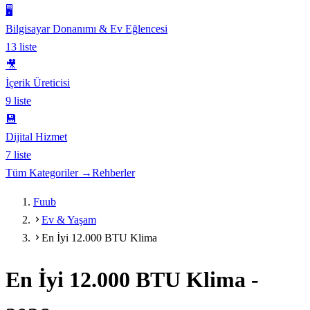
🖥️
Bilgisayar Donanımı & Ev Eğlencesi
13
liste
🎥
İçerik Üreticisi
9
liste
💾
Dijital Hizmet
7
liste
Tüm Kategoriler →
Rehberler
Fuub
Ev & Yaşam
En İyi 12.000 BTU Klima
En İyi 12.000 BTU Klima
-