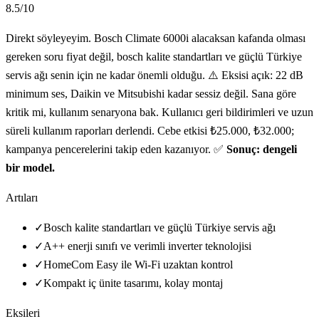
8.5
/10
Direkt söyleyeyim. Bosch Climate 6000i alacaksan kafanda olması
gereken soru fiyat değil, bosch kalite standartları ve güçlü Türkiye
servis ağı senin için ne kadar önemli olduğu. ⚠️ Eksisi açık: 22 dB
minimum ses, Daikin ve Mitsubishi kadar sessiz değil. Sana göre
kritik mi, kullanım senaryona bak. Kullanıcı geri bildirimleri ve uzun
süreli kullanım raporları derlendi. Cebe etkisi ₺25.000, ₺32.000;
kampanya pencerelerini takip eden kazanıyor. ✅
Sonuç: dengeli
bir model.
Artıları
✓
Bosch kalite standartları ve güçlü Türkiye servis ağı
✓
A++ enerji sınıfı ve verimli inverter teknolojisi
✓
HomeCom Easy ile Wi-Fi uzaktan kontrol
✓
Kompakt iç ünite tasarımı, kolay montaj
Eksileri