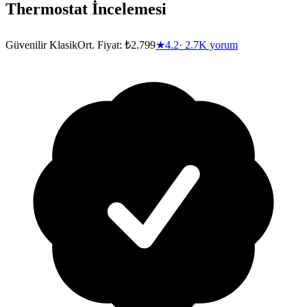
Thermostat
İncelemesi
Güvenilir Klasik
Ort. Fiyat:
₺2.799
★
4.2
·
2.7K
yorum