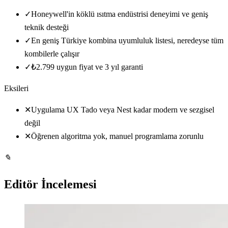
✓
Honeywell'in köklü ısıtma endüstrisi deneyimi ve geniş
teknik desteği
✓
En geniş Türkiye kombina uyumluluk listesi, neredeyse tüm
kombilerle çalışır
✓
₺2.799 uygun fiyat ve 3 yıl garanti
Eksileri
✕
Uygulama UX Tado veya Nest kadar modern ve sezgisel
değil
✕
Öğrenen algoritma yok, manuel programlama zorunlu
✎
Editör İncelemesi