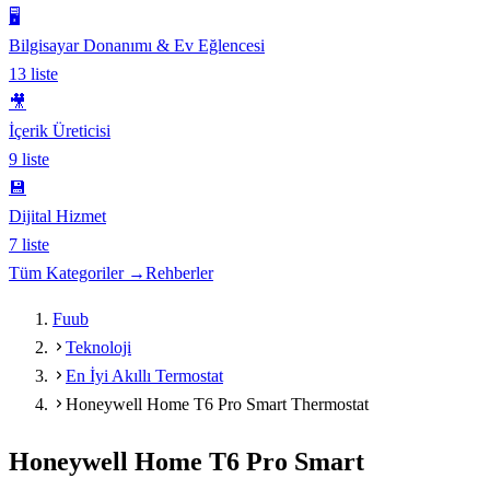
🖥️
Bilgisayar Donanımı & Ev Eğlencesi
13
liste
🎥
İçerik Üreticisi
9
liste
💾
Dijital Hizmet
7
liste
Tüm Kategoriler →
Rehberler
Fuub
Teknoloji
En İyi Akıllı Termostat
Honeywell Home T6 Pro Smart Thermostat
Honeywell Home T6 Pro Smart