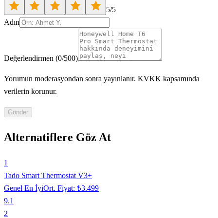
5
/5
Adın
Değerlendirmen
(
0
/500)
Yorumun moderasyondan sonra yayınlanır. KVKK kapsamında
verilerin korunur.
Gönder
Alternatiflere Göz At
1
Tado Smart Thermostat V3+
Genel En İyi
Ort. Fiyat:
₺3.499
9.1
2