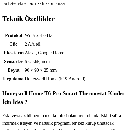
bu listedeki en az riskli kapı burası.
Teknik Özellikler
Teknik özellikler
Protokol
Wi-Fi 2.4 GHz
Güç
2 AA pil
Ekosistem
Alexa, Google Home
Sensörler
Sıcaklık, nem
Boyut
90 × 90 × 25 mm
Uygulama
Honeywell Home (iOS/Android)
Honeywell Home T6 Pro Smart Thermostat
Kimler
İçin İdeal?
Eski veya az bilinen marka kombisi olan, uyumluluk riskini sıfıra
indirmek isteyen ve haftalık programı bir kez kurup unutacak