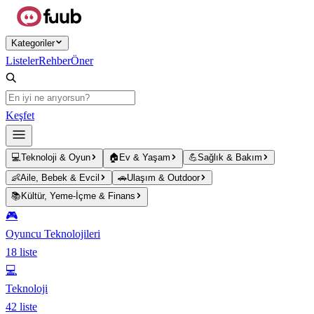
Ana içeriğe atla
Kategoriler
Listeler
Rehber
Öner
Keşfet
💻
Teknoloji & Oyun
🏠
Ev & Yaşam
💪
Sağlık & Bakım
👶
Aile, Bebek & Evcil
🚗
Ulaşım & Outdoor
📚
Kültür, Yeme-İçme & Finans
🎮
Oyuncu Teknolojileri
18
liste
💻
Teknoloji
42
liste