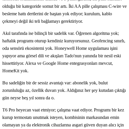
olduğu bir kategoride somut bir artı. İki AA pille çalışması C-wire ve
besleme hattı dertlerini de baştan yok ediyor; kurulum, kablo
çekmeyi değil iki teli bağlamayı gerektiriyor.
Akıl tarafında ise bilinçli bir sadelik var. Öğrenen algoritma yok;
haftalık programı oturup kendiniz kuruyorsunuz. Geofencing sınırlı,
oda sensörü ekosistemi yok. Honeywell Home uygulaması işini
yapıyor ama görsel dili ve akışları Tado'nun yanında bir nesil eski
hissettiriyor. Alexa ve Google Home entegrasyonları mevcut,
HomeKit yok.
Bu sadeliğin bir de sessiz avantajı var: abonelik yok, bulut
zorunluluğu az, özellik duvarı yok. Aldığınız her şey kutudan çıktığı
gün neyse beş yıl sonra da o.
T6 Pro heyecan vaat etmiyor; çalışma vaat ediyor. Programı bir kez
kurup termostatı unutmak isteyen, kombisinin markasından emin
olamayan ya da elektronik cihazlarına asgari güven duyan alıcı için