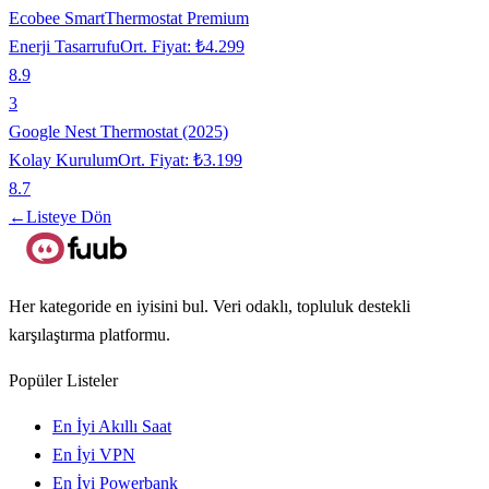
Ecobee SmartThermostat Premium
Enerji Tasarrufu
Ort. Fiyat:
₺4.299
8.9
3
Google Nest Thermostat (2025)
Kolay Kurulum
Ort. Fiyat:
₺3.199
8.7
←
Listeye Dön
Her kategoride en iyisini bul. Veri odaklı, topluluk destekli
karşılaştırma platformu.
Popüler Listeler
En İyi Akıllı Saat
En İyi VPN
En İyi Powerbank