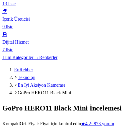
13
liste
🎥
İçerik Üreticisi
9
liste
💾
Dijital Hizmet
7
liste
Tüm Kategoriler →
Rehberler
EnRehber
Teknoloji
En İyi Aksiyon Kamerası
GoPro HERO11 Black Mini
GoPro HERO11 Black Mini
İncelemesi
Kompakt
Ort. Fiyat:
Fiyat için kontrol edin
★
4.2
·
873
yorum