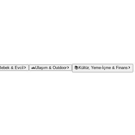
 Bebek & Evcil
🚗
Ulaşım & Outdoor
📚
Kültür, Yeme-İçme & Finans