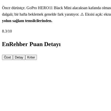
Önce dürüstçe. GoPro HERO11 Black Mini alacaksan kafanda olması ge
dalgalı; bir hafta beklemek genelde fark yaratıyor. ⚠️ Eksisi açık: ekr
yolun sağlam temsilcilerinden.
8.3
/10
EnRehber Puan Detayı
Özet
Detay
Kriter