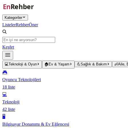
Ana içeriğe atla
Kategoriler
Listeler
Rehber
Öner
Keşfet
💻
Teknoloji & Oyun
🏠
Ev & Yaşam
💪
Sağlık & Bakım
👶
Aile,
🎮
Oyuncu Teknolojileri
18
liste
💻
Teknoloji
42
liste
🖥️
Bilgisayar Donanımı & Ev Eğlencesi