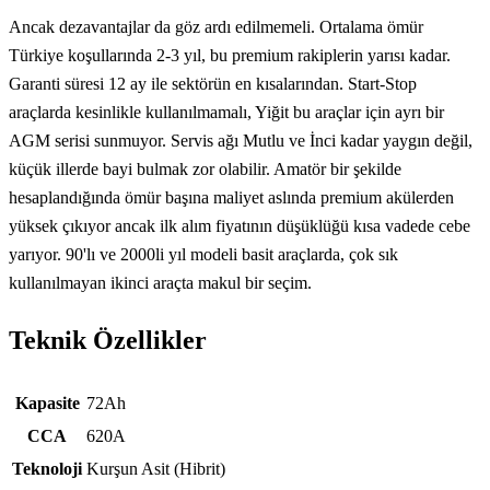
Ancak dezavantajlar da göz ardı edilmemeli. Ortalama ömür
Türkiye koşullarında 2-3 yıl, bu premium rakiplerin yarısı kadar.
Garanti süresi 12 ay ile sektörün en kısalarından. Start-Stop
araçlarda kesinlikle kullanılmamalı, Yiğit bu araçlar için ayrı bir
AGM serisi sunmuyor. Servis ağı Mutlu ve İnci kadar yaygın değil,
küçük illerde bayi bulmak zor olabilir. Amatör bir şekilde
hesaplandığında ömür başına maliyet aslında premium akülerden
yüksek çıkıyor ancak ilk alım fiyatının düşüklüğü kısa vadede cebe
yarıyor. 90'lı ve 2000li yıl modeli basit araçlarda, çok sık
kullanılmayan ikinci araçta makul bir seçim.
Teknik Özellikler
Teknik özellikler
Kapasite
72Ah
CCA
620A
Teknoloji
Kurşun Asit (Hibrit)