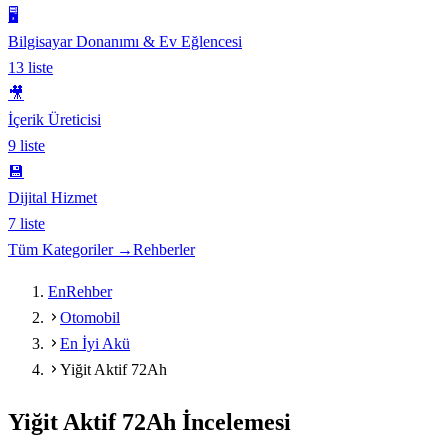
🖥️
Bilgisayar Donanımı & Ev Eğlencesi
13
liste
🎥
İçerik Üreticisi
9
liste
💾
Dijital Hizmet
7
liste
Tüm Kategoriler →
Rehberler
EnRehber
Otomobil
En İyi Akü
Yiğit Aktif 72Ah
Yiğit Aktif 72Ah
İncelemesi