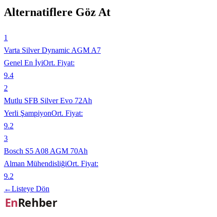
Alternatiflere Göz At
1
Varta Silver Dynamic AGM A7
Genel En İyi
Ort. Fiyat:
9.4
2
Mutlu SFB Silver Evo 72Ah
Yerli Şampiyon
Ort. Fiyat:
9.2
3
Bosch S5 A08 AGM 70Ah
Alman Mühendisliği
Ort. Fiyat:
9.2
←
Listeye Dön