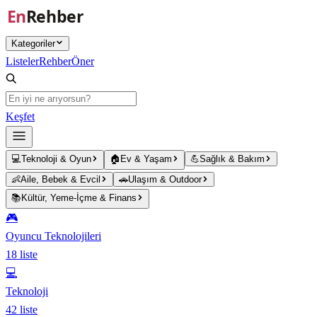
Ana içeriğe atla
Kategoriler
Listeler
Rehber
Öner
Keşfet
💻
Teknoloji & Oyun
🏠
Ev & Yaşam
💪
Sağlık & Bakım
👶
Aile, Bebek & Evcil
🚗
Ulaşım & Outdoor
📚
Kültür, Yeme-İçme & Finans
🎮
Oyuncu Teknolojileri
18
liste
💻
Teknoloji
42
liste