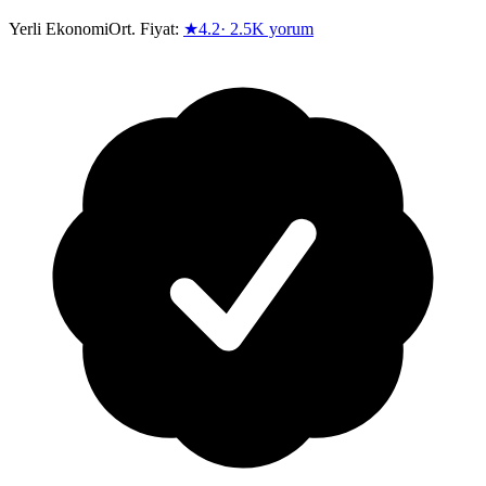
Yerli Ekonomi
Ort. Fiyat:
★
4.2
·
2.5K
yorum