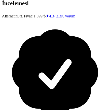
İncelemesi
Alternatif
Ort. Fiyat:
1.399 ₺
★
4.3
·
2.3K
yorum