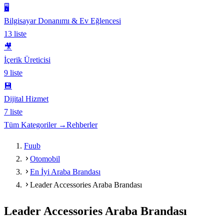
🖥️
Bilgisayar Donanımı & Ev Eğlencesi
13
liste
🎥
İçerik Üreticisi
9
liste
💾
Dijital Hizmet
7
liste
Tüm Kategoriler →
Rehberler
Fuub
Otomobil
En İyi Araba Brandası
Leader Accessories Araba Brandası
Leader Accessories Araba Brandası