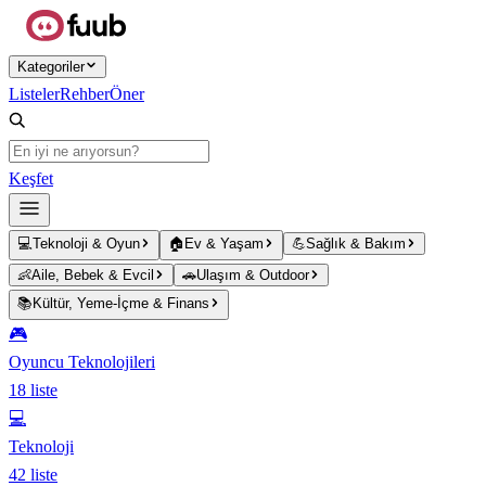
Ana içeriğe atla
Kategoriler
Listeler
Rehber
Öner
Keşfet
💻
Teknoloji & Oyun
🏠
Ev & Yaşam
💪
Sağlık & Bakım
👶
Aile, Bebek & Evcil
🚗
Ulaşım & Outdoor
📚
Kültür, Yeme-İçme & Finans
🎮
Oyuncu Teknolojileri
18
liste
💻
Teknoloji
42
liste