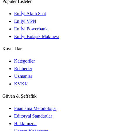
Popüler Listeler
En İyi Akıllı Saat
En İyi VPN
En İyi Powerbank
En İyi Bulaşık Makinesi
Kaynaklar
Kategoriler
Rehberler
Uzmanlar
KVKK
Güven & Şeffaflık
Puanlama Metodolojisi
Editoryal Standartlar
Hakkımızda