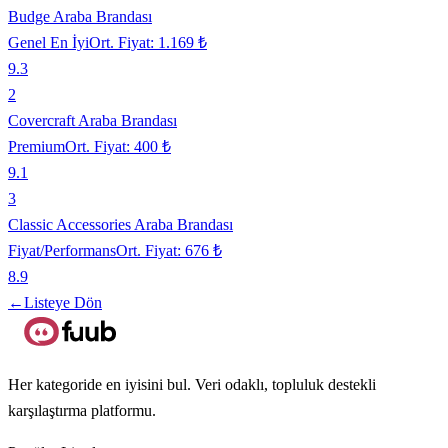
Budge Araba Brandası
Genel En İyi
Ort. Fiyat:
1.169 ₺
9.3
2
Covercraft Araba Brandası
Premium
Ort. Fiyat:
400 ₺
9.1
3
Classic Accessories Araba Brandası
Fiyat/Performans
Ort. Fiyat:
676 ₺
8.9
←
Listeye Dön
Her kategoride en iyisini bul. Veri odaklı, topluluk destekli
karşılaştırma platformu.