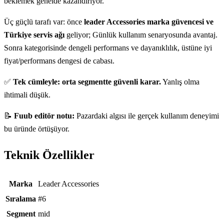
beklemek genelde kazandırıyor.
Üç güçlü tarafı var: önce
leader Accessories marka güvencesi ve
Türkiye servis ağı
geliyor; Günlük kullanım senaryosunda avantaj.
Sonra kategorisinde dengeli performans ve dayanıklılık, üstüne iyi
fiyat/performans dengesi de cabası.
✅
Tek cümleyle: orta segmentte güvenli karar.
Yanlış olma
ihtimali düşük.
📝
Fuub editör notu:
Pazardaki algısı ile gerçek kullanım deneyimi
bu üründe örtüşüyor.
Teknik Özellikler
Teknik özellikler
Marka
Leader Accessories
Sıralama
#6
Segment
mid