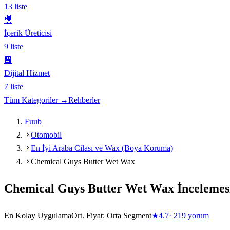
13
liste
🎥
İçerik Üreticisi
9
liste
💾
Dijital Hizmet
7
liste
Tüm Kategoriler →
Rehberler
Fuub
Otomobil
En İyi Araba Cilası ve Wax (Boya Koruma)
Chemical Guys Butter Wet Wax
Chemical Guys Butter Wet Wax
İncelemes
En Kolay Uygulama
Ort. Fiyat:
Orta Segment
★
4.7
·
219
yorum