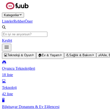
Ana içeriğe atla
Kategoriler
Listeler
Rehber
Öner
Keşfet
💻
Teknoloji & Oyun
🏠
Ev & Yaşam
💪
Sağlık & Bakım
👶
Aile,
🎮
Oyuncu Teknolojileri
18
liste
💻
Teknoloji
42
liste
🖥️
Bilgisayar Donanımı & Ev Eğlencesi