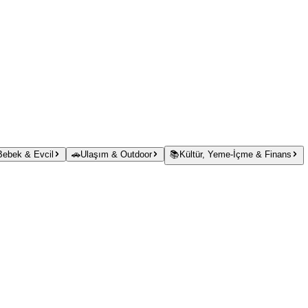
 Bebek & Evcil
🚗
Ulaşım & Outdoor
📚
Kültür, Yeme-İçme & Finans