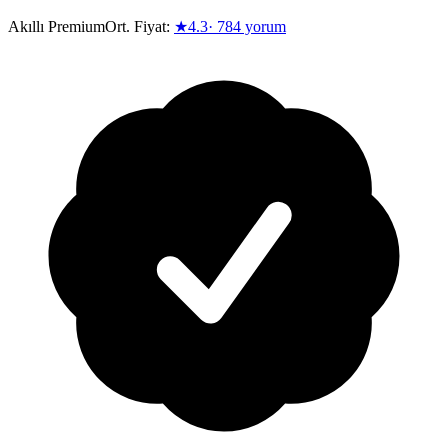
Akıllı Premium
Ort. Fiyat:
★
4.3
·
784
yorum