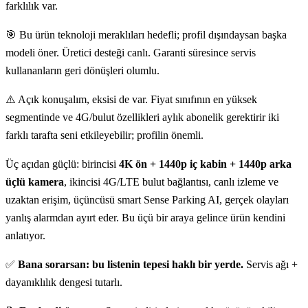
farklılık var.
🎯 Bu ürün teknoloji meraklıları hedefli; profil dışındaysan başka
modeli öner. Üretici desteği canlı. Garanti süresince servis
kullananların geri dönüşleri olumlu.
⚠️ Açık konuşalım, eksisi de var. Fiyat sınıfının en yüksek
segmentinde ve 4G/bulut özellikleri aylık abonelik gerektirir iki
farklı tarafta seni etkileyebilir; profilin önemli.
Üç açıdan güçlü: birincisi
4K ön + 1440p iç kabin + 1440p arka
üçlü kamera
, ikincisi 4G/LTE bulut bağlantısı, canlı izleme ve
uzaktan erişim, üçüncüsü smart Sense Parking AI, gerçek olayları
yanlış alarmdan ayırt eder. Bu üçü bir araya gelince ürün kendini
anlatıyor.
✅
Bana sorarsan: bu listenin tepesi haklı bir yerde.
Servis ağı +
dayanıklılık dengesi tutarlı.