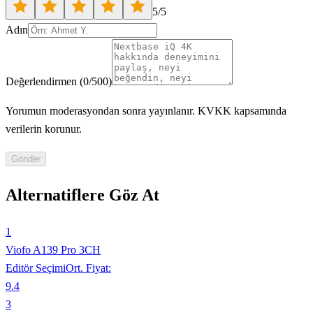
5
/5
Adın
Değerlendirmen
(
0
/500)
Yorumun moderasyondan sonra yayınlanır. KVKK kapsamında
verilerin korunur.
Gönder
Alternatiflere Göz At
1
Viofo A139 Pro 3CH
Editör Seçimi
Ort. Fiyat:
9.4
3