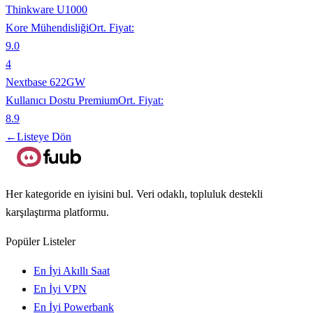
Thinkware U1000
Kore Mühendisliği
Ort. Fiyat:
9.0
4
Nextbase 622GW
Kullanıcı Dostu Premium
Ort. Fiyat:
8.9
←
Listeye Dön
Her kategoride en iyisini bul. Veri odaklı, topluluk destekli
karşılaştırma platformu.
Popüler Listeler
En İyi Akıllı Saat
En İyi VPN
En İyi Powerbank