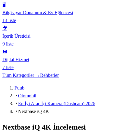
🖥️
Bilgisayar Donanımı & Ev Eğlencesi
13
liste
🎥
İçerik Üreticisi
9
liste
💾
Dijital Hizmet
7
liste
Tüm Kategoriler →
Rehberler
Fuub
Otomobil
En İyi Araç İçi Kamera (Dashcam) 2026
Nextbase iQ 4K
Nextbase iQ 4K
İncelemesi