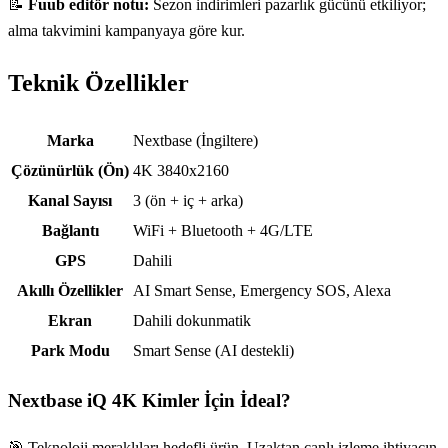
📝
Fuub editör notu:
Sezon indirimleri pazarlık gücünü etkiliyor;
alma takvimini kampanyaya göre kur.
Teknik Özellikler
Teknik özellikler
Marka
Nextbase (İngiltere)
Çözünürlük (Ön)
4K 3840x2160
Kanal Sayısı
3 (ön + iç + arka)
Bağlantı
WiFi + Bluetooth + 4G/LTE
GPS
Dahili
Akıllı Özellikler
AI Smart Sense, Emergency SOS, Alexa
Ekran
Dahili dokunmatik
Park Modu
Smart Sense (AI destekli)
Nextbase iQ 4K
Kimler İçin İdeal?
🎯 Teknoloji meraklıları hedefli ürün. Uzaktan canlı izleme ihtiyacın