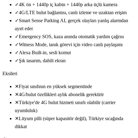
✓
4K ön + 1440p iç kabin + 1440p arka üçlü kamera
✓
4G/LTE bulut bağlantısı, canlı izleme ve uzaktan erişim
✓
Smart Sense Parking AI, gerçek olayları yanlış alarmdan
ayırt eder
✓
Emergency SOS, kaza anında otomatik yardım çağrısı
✓
Witness Mode, tanık görevi için video canlı paylaşımı
✓
Alexa Built-in, sesli komut
✓
Şık tasarım, dahili ekran
Eksileri
✕
Fiyat sınıfının en yüksek segmentinde
✕
4G/bulut özellikleri aylık abonelik gerektirir
✕
Türkiye'de 4G bulut hizmeti sınırlı olabilir (carrier
uyumluluk)
✕
Lityum pilli (süper kapasitör değil), Türkiye sıcağında
dikkat