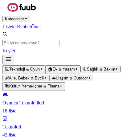
Ana içeriğe atla
Kategoriler
Listeler
Rehber
Öner
Keşfet
💻
Teknoloji & Oyun
🏠
Ev & Yaşam
💪
Sağlık & Bakım
👶
Aile, Bebek & Evcil
🚗
Ulaşım & Outdoor
📚
Kültür, Yeme-İçme & Finans
🎮
Oyuncu Teknolojileri
18
liste
💻
Teknoloji
42
liste