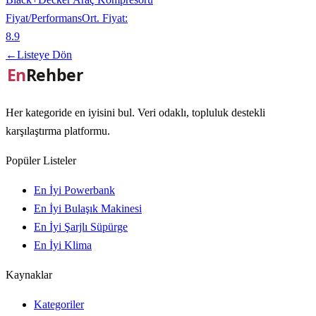
Fiyat/Performans
Ort. Fiyat:
8.9
←
Listeye Dön
Her kategoride en iyisini bul. Veri odaklı, topluluk destekli
karşılaştırma platformu.
Popüler Listeler
En İyi Powerbank
En İyi Bulaşık Makinesi
En İyi Şarjlı Süpürge
En İyi Klima
Kaynaklar
Kategoriler