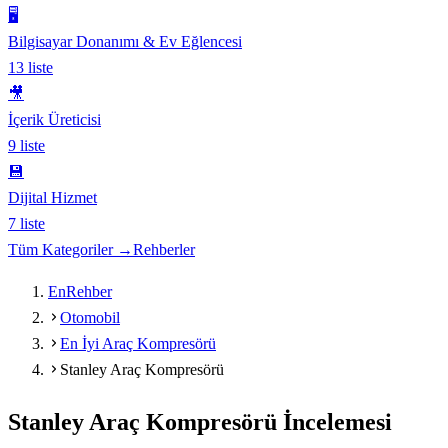
🖥️
Bilgisayar Donanımı & Ev Eğlencesi
13
liste
🎥
İçerik Üreticisi
9
liste
💾
Dijital Hizmet
7
liste
Tüm Kategoriler →
Rehberler
EnRehber
Otomobil
En İyi Araç Kompresörü
Stanley Araç Kompresörü
Stanley Araç Kompresörü
İncelemesi