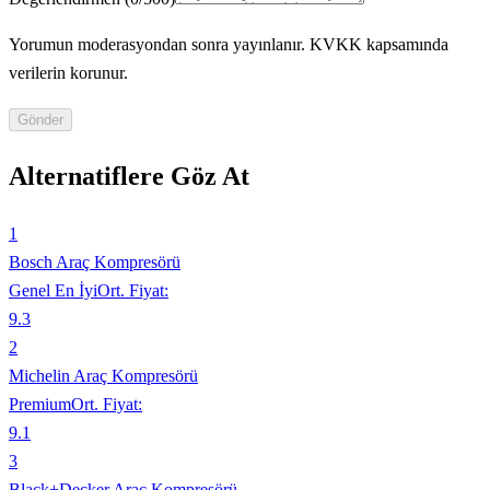
Yorumun moderasyondan sonra yayınlanır. KVKK kapsamında
verilerin korunur.
Gönder
Alternatiflere Göz At
1
Bosch Araç Kompresörü
Genel En İyi
Ort. Fiyat:
9.3
2
Michelin Araç Kompresörü
Premium
Ort. Fiyat:
9.1
3
Black+Decker Araç Kompresörü