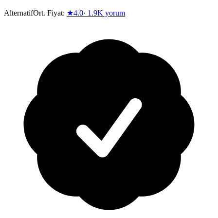
Alternatif
Ort. Fiyat:
★
4.0
·
1.9K
yorum