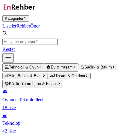
Ana içeriğe atla
Kategoriler
Listeler
Rehber
Öner
Keşfet
💻
Teknoloji & Oyun
🏠
Ev & Yaşam
💪
Sağlık & Bakım
👶
Aile, Bebek & Evcil
🚗
Ulaşım & Outdoor
📚
Kültür, Yeme-İçme & Finans
🎮
Oyuncu Teknolojileri
18
liste
💻
Teknoloji
42
liste