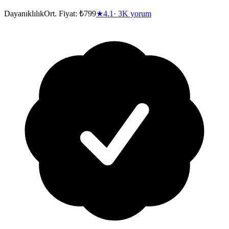
Dayanıklılık
Ort. Fiyat:
₺799
★
4.1
·
3K
yorum