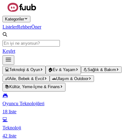
Ana içeriğe atla
Kategoriler
Listeler
Rehber
Öner
Keşfet
💻
Teknoloji & Oyun
🏠
Ev & Yaşam
💪
Sağlık & Bakım
👶
Aile, Bebek & Evcil
🚗
Ulaşım & Outdoor
📚
Kültür, Yeme-İçme & Finans
🎮
Oyuncu Teknolojileri
18
liste
💻
Teknoloji
42
liste