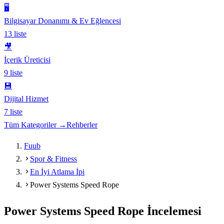
🖥️
Bilgisayar Donanımı & Ev Eğlencesi
13
liste
🎥
İçerik Üreticisi
9
liste
💾
Dijital Hizmet
7
liste
Tüm Kategoriler →
Rehberler
Fuub
Spor & Fitness
En İyi Atlama İpi
Power Systems Speed Rope
Power Systems Speed Rope
İncelemesi