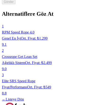
Gönder
Alternatiflere Göz At
1
RPM Speed Rope 4.0
Genel En İyi
Ort. Fiyat:
₺1.299
9.1
2
Crossrope Get Lean Set
Ağırlıklı Sistem
Ort. Fiyat:
₺2.499
9.0
3
Elite SRS Speed Rope
Fiyat/Performans
Ort. Fiyat:
₺549
8.8
←
Listeye Dön