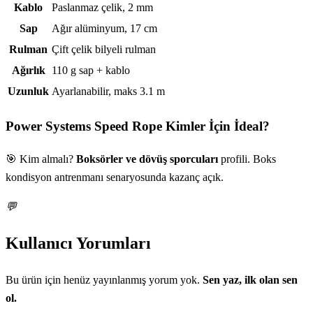
Teknik özellikler
Kablo
Paslanmaz çelik, 2 mm
Sap
Ağır alüminyum, 17 cm
Rulman
Çift çelik bilyeli rulman
Ağırlık
110 g sap + kablo
Uzunluk
Ayarlanabilir, maks 3.1 m
Power Systems Speed Rope
Kimler İçin İdeal?
🎯 Kim almalı?
Boksörler ve dövüş sporcuları
profili. Boks
kondisyon antrenmanı senaryosunda kazanç açık.
💬
Kullanıcı Yorumları
Bu ürün için henüz yayınlanmış yorum yok.
Sen yaz, ilk olan sen
ol.