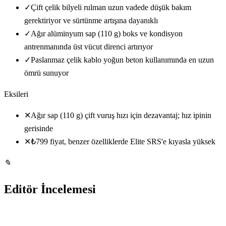
✓
Çift çelik bilyeli rulman uzun vadede düşük bakım
gerektiriyor ve sürtünme artışına dayanıklı
✓
Ağır alüminyum sap (110 g) boks ve kondisyon
antrenmanında üst vücut direnci artırıyor
✓
Paslanmaz çelik kablo yoğun beton kullanımında en uzun
ömrü sunuyor
Eksileri
✕
Ağır sap (110 g) çift vuruş hızı için dezavantaj; hız ipinin
gerisinde
✕
₺799 fiyat, benzer özelliklerde Elite SRS'e kıyasla yüksek
✎
Editör İncelemesi