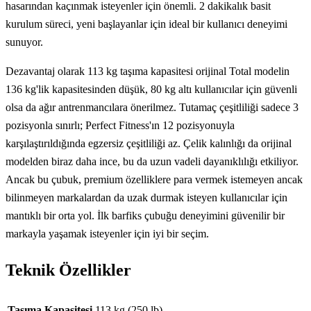
hasarından kaçınmak isteyenler için önemli. 2 dakikalık basit
kurulum süreci, yeni başlayanlar için ideal bir kullanıcı deneyimi
sunuyor.
Dezavantaj olarak 113 kg taşıma kapasitesi orijinal Total modelin
136 kg'lik kapasitesinden düşük, 80 kg altı kullanıcılar için güvenli
olsa da ağır antrenmancılara önerilmez. Tutamaç çeşitliliği sadece 3
pozisyonla sınırlı; Perfect Fitness'ın 12 pozisyonuyla
karşılaştırıldığında egzersiz çeşitliliği az. Çelik kalınlığı da orijinal
modelden biraz daha ince, bu da uzun vadeli dayanıklılığı etkiliyor.
Ancak bu çubuk, premium özelliklere para vermek istemeyen ancak
bilinmeyen markalardan da uzak durmak isteyen kullanıcılar için
mantıklı bir orta yol. İlk barfiks çubuğu deneyimini güvenilir bir
markayla yaşamak isteyenler için iyi bir seçim.
Teknik Özellikler
Teknik özellikler
Taşıma Kapasitesi
113 kg (250 lb)