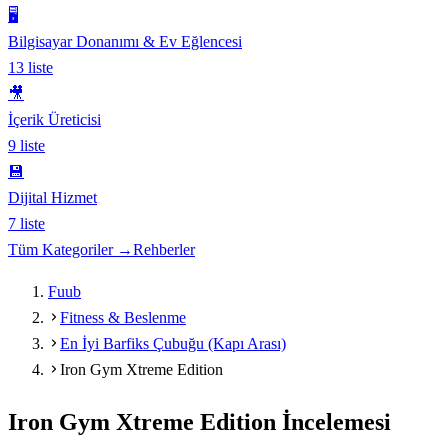
🖥️
Bilgisayar Donanımı & Ev Eğlencesi
13
liste
🎥
İçerik Üreticisi
9
liste
💾
Dijital Hizmet
7
liste
Tüm Kategoriler →
Rehberler
Fuub
Fitness & Beslenme
En İyi Barfiks Çubuğu (Kapı Arası)
Iron Gym Xtreme Edition
Iron Gym Xtreme Edition
İncelemesi