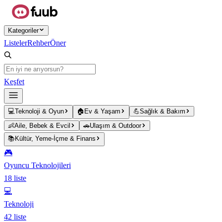
Ana içeriğe atla
Kategoriler
Listeler
Rehber
Öner
Keşfet
💻
Teknoloji & Oyun
🏠
Ev & Yaşam
💪
Sağlık & Bakım
👶
Aile, Bebek & Evcil
🚗
Ulaşım & Outdoor
📚
Kültür, Yeme-İçme & Finans
🎮
Oyuncu Teknolojileri
18
liste
💻
Teknoloji
42
liste