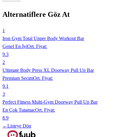
Alternatiflere Göz At
1
Iron Gym Total Upper Body Workout Bar
Genel En İyi
Ort. Fiyat:
9.3
2
Ultimate Body Press XL Doorway Pull Up Bar
Premium Seçim
Ort. Fiyat:
9.1
3
Perfect Fitness Multi-Gym Doorway Pull Up Bar
En Çok Tutamaç
Ort. Fiyat:
8.9
←
Listeye Dön