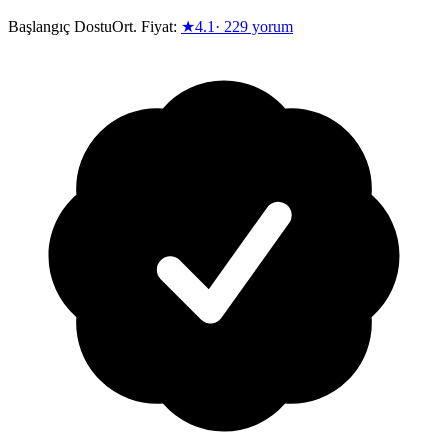
Başlangıç Dostu
Ort. Fiyat:
★
4.1
·
229
yorum