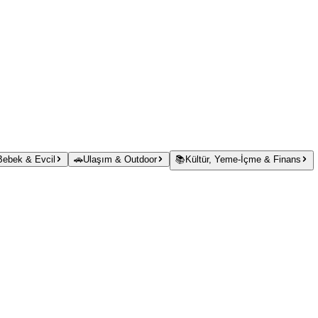
 Bebek & Evcil
🚗
Ulaşım & Outdoor
📚
Kültür, Yeme-İçme & Finans