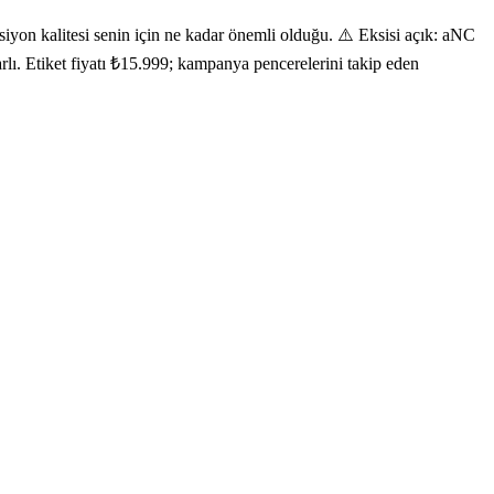
yon kalitesi senin için ne kadar önemli olduğu. ⚠️ Eksisi açık: aNC
arlı. Etiket fiyatı ₺15.999; kampanya pencerelerini takip eden