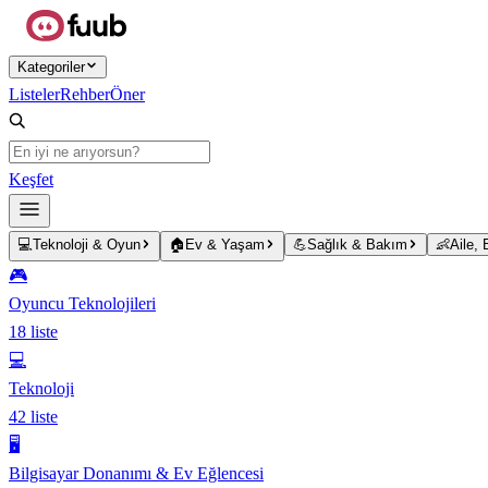
Ana içeriğe atla
Kategoriler
Listeler
Rehber
Öner
Keşfet
💻
Teknoloji & Oyun
🏠
Ev & Yaşam
💪
Sağlık & Bakım
👶
Aile,
🎮
Oyuncu Teknolojileri
18
liste
💻
Teknoloji
42
liste
🖥️
Bilgisayar Donanımı & Ev Eğlencesi