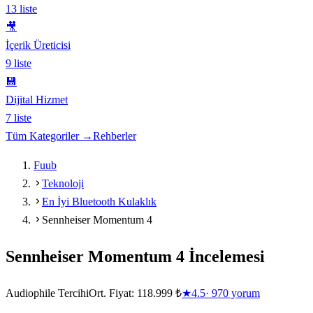
13
liste
🎥
İçerik Üreticisi
9
liste
💾
Dijital Hizmet
7
liste
Tüm Kategoriler →
Rehberler
Fuub
Teknoloji
En İyi Bluetooth Kulaklık
Sennheiser Momentum 4
Sennheiser Momentum 4
İncelemesi
Audiophile Tercihi
Ort. Fiyat:
118.999 ₺
★
4.5
·
970
yorum