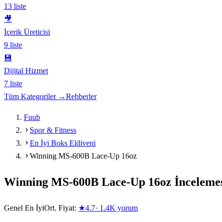
13
liste
🎥
İçerik Üreticisi
9
liste
💾
Dijital Hizmet
7
liste
Tüm Kategoriler →
Rehberler
Fuub
Spor & Fitness
En İyi Boks Eldiveni
Winning MS-600B Lace-Up 16oz
Winning MS-600B Lace-Up 16oz
İnceleme
Genel En İyi
Ort. Fiyat:
★
4.7
·
1.4K
yorum