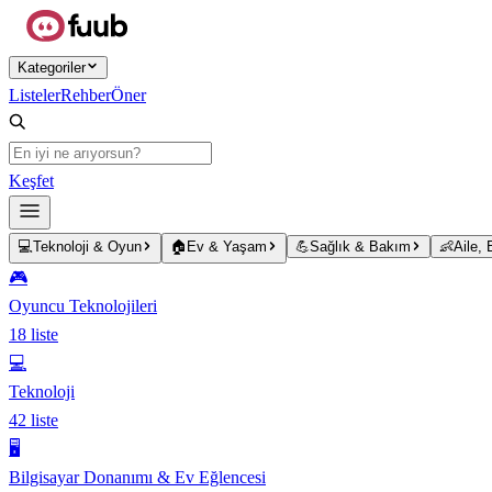
Ana içeriğe atla
Kategoriler
Listeler
Rehber
Öner
Keşfet
💻
Teknoloji & Oyun
🏠
Ev & Yaşam
💪
Sağlık & Bakım
👶
Aile,
🎮
Oyuncu Teknolojileri
18
liste
💻
Teknoloji
42
liste
🖥️
Bilgisayar Donanımı & Ev Eğlencesi