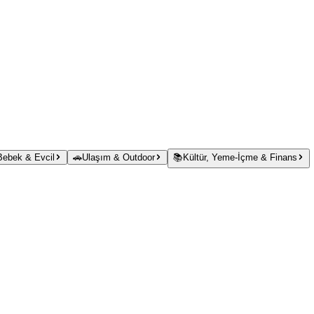
 Bebek & Evcil
🚗
Ulaşım & Outdoor
📚
Kültür, Yeme-İçme & Finans