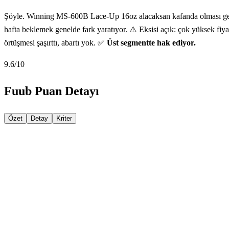
Şöyle. Winning MS-600B Lace-Up 16oz alacaksan kafanda olması gereke
hafta beklemek genelde fark yaratıyor. ⚠️ Eksisi açık: çok yüksek fiy
örtüşmesi şaşırttı, abartı yok. ✅
Üst segmentte hak ediyor.
9.6
/10
Fuub Puan Detayı
Özet
Detay
Kriter