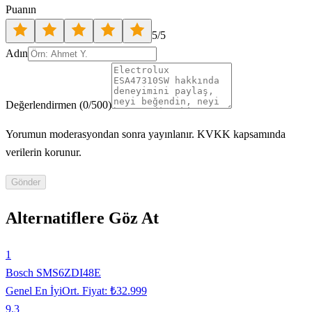
Puanın
5
/5
Adın
Değerlendirmen
(
0
/500)
Yorumun moderasyondan sonra yayınlanır. KVKK kapsamında
verilerin korunur.
Gönder
Alternatiflere Göz At
1
Bosch SMS6ZDI48E
Genel En İyi
Ort. Fiyat:
₺32.999
9.3