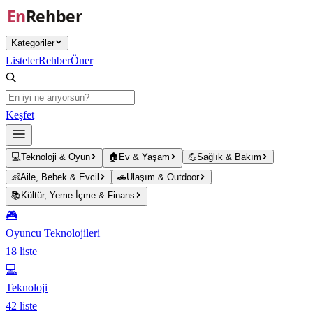
Ana içeriğe atla
Kategoriler
Listeler
Rehber
Öner
Keşfet
💻
Teknoloji & Oyun
🏠
Ev & Yaşam
💪
Sağlık & Bakım
👶
Aile, Bebek & Evcil
🚗
Ulaşım & Outdoor
📚
Kültür, Yeme-İçme & Finans
🎮
Oyuncu Teknolojileri
18
liste
💻
Teknoloji
42
liste