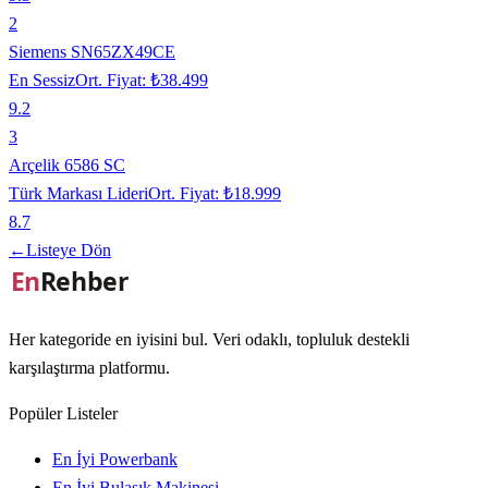
2
Siemens SN65ZX49CE
En Sessiz
Ort. Fiyat:
₺38.499
9.2
3
Arçelik 6586 SC
Türk Markası Lideri
Ort. Fiyat:
₺18.999
8.7
←
Listeye Dön
Her kategoride en iyisini bul. Veri odaklı, topluluk destekli
karşılaştırma platformu.
Popüler Listeler
En İyi Powerbank
En İyi Bulaşık Makinesi