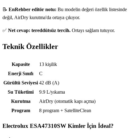
📝
EnRehber editör notu:
Bu modelin değeri özellik listesinde
değil, AirDry kurutma'da ortaya çıkıyor.
✅
Net cevap: tereddütsüz tercih.
Ortayı sağlam tutuyor.
Teknik Özellikler
Teknik özellikler
Kapasite
13 kişilik
Enerji Sınıfı
C
Gürültü Seviyesi
42 dB (A)
Su Tüketimi
9.9 L/yıkama
Kurutma
AirDry (otomatik kapı açma)
Program
8 program + SatelliteClean
Electrolux ESA47310SW
Kimler İçin İdeal?