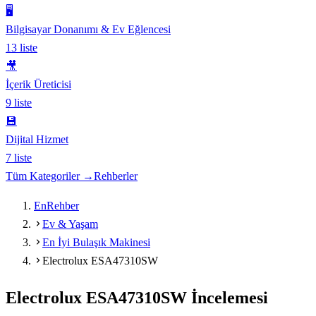
🖥️
Bilgisayar Donanımı & Ev Eğlencesi
13
liste
🎥
İçerik Üreticisi
9
liste
💾
Dijital Hizmet
7
liste
Tüm Kategoriler →
Rehberler
EnRehber
Ev & Yaşam
En İyi Bulaşık Makinesi
Electrolux ESA47310SW
Electrolux ESA47310SW
İncelemesi