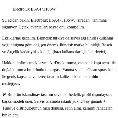
Electrolux ESA47310SW
Şu açıdan bakın. Electrolux ESA47310SW, "sıradan" tanımına
sığmıyor. Uçtaki avantajları neyse onu konuşalım.
Eksiklerine geçelim. Birincisi: türkiye'de servis ağı sınırlı (kullanım
yoğunluğuna göre değişen önem). İkincisi: marka bilinirliği Bosch
ve Arçelik kadar yüksek değil (bazı kullanıcılar için belirleyici).
Hakkını teslim etmek lazım. AirDry kurutma, otomatik kapı açma ile
doğal kurutma bu ürünün omurgası. Yanına satelliteClean spray kolu
ile geniş kapsama ve isveç tasarım kalitesi eklenince
tablo
netleşiyor.
🎯 Bu ürün iskandinav tasarım sevenler hedefli; profil dışındaysan
başka modeli öner. Servis tarafında sıkıntı yok. 24 ay garanti +
Türkiye distribütörünün hızlı dönüşü, satın alma kararını rahatlatan
bir kalem.