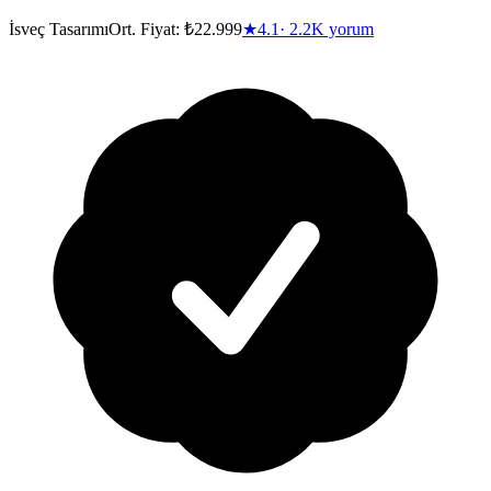
İsveç Tasarımı
Ort. Fiyat:
₺22.999
★
4.1
·
2.2K
yorum