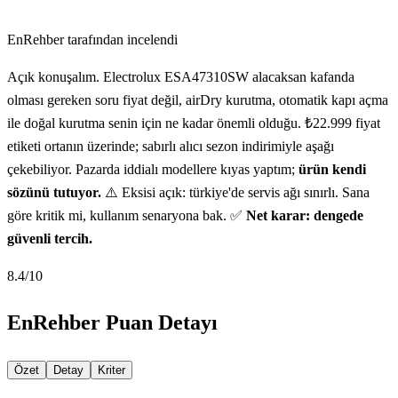
EnRehber tarafından incelendi
Açık konuşalım. Electrolux ESA47310SW alacaksan kafanda
olması gereken soru fiyat değil, airDry kurutma, otomatik kapı açma
ile doğal kurutma senin için ne kadar önemli olduğu. ₺22.999 fiyat
etiketi ortanın üzerinde; sabırlı alıcı sezon indirimiyle aşağı
çekebiliyor. Pazarda iddialı modellere kıyas yaptım;
ürün kendi
sözünü tutuyor.
⚠️ Eksisi açık: türkiye'de servis ağı sınırlı. Sana
göre kritik mi, kullanım senaryona bak. ✅
Net karar: dengede
güvenli tercih.
8.4
/10
EnRehber Puan Detayı
Özet
Detay
Kriter