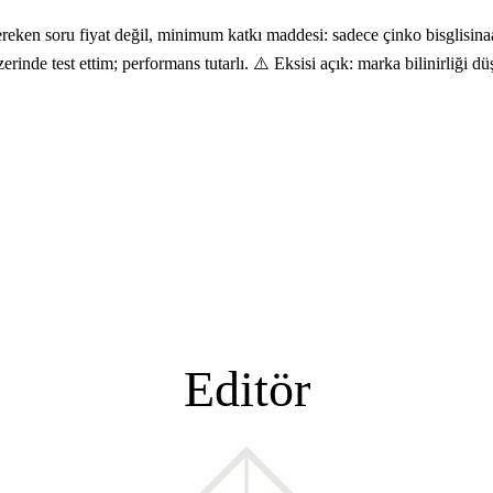
en soru fiyat değil, minimum katkı maddesi: sadece çinko bisglisinaat
inde test ettim; performans tutarlı. ⚠️ Eksisi açık: marka bilinirliği düş
Editör