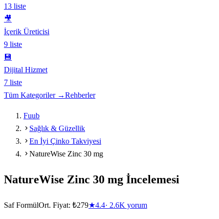
13
liste
🎥
İçerik Üreticisi
9
liste
💾
Dijital Hizmet
7
liste
Tüm Kategoriler →
Rehberler
Fuub
Sağlık & Güzellik
En İyi Çinko Takviyesi
NatureWise Zinc 30 mg
NatureWise Zinc 30 mg
İncelemesi
Saf Formül
Ort. Fiyat:
₺279
★
4.4
·
2.6K
yorum