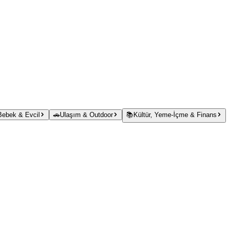
 Bebek & Evcil
🚗
Ulaşım & Outdoor
📚
Kültür, Yeme-İçme & Finans