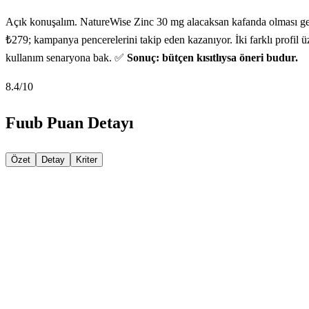
Açık konuşalım. NatureWise Zinc 30 mg alacaksan kafanda olması gerek
₺279; kampanya pencerelerini takip eden kazanıyor. İki farklı profil üzer
kullanım senaryona bak. ✅
Sonuç: bütçen kısıtlıysa öneri budur.
8.4
/10
Fuub Puan Detayı
Özet
Detay
Kriter