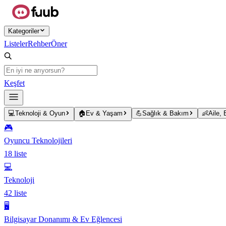
Ana içeriğe atla
Kategoriler
Listeler
Rehber
Öner
Keşfet
💻
Teknoloji & Oyun
🏠
Ev & Yaşam
💪
Sağlık & Bakım
👶
Aile,
🎮
Oyuncu Teknolojileri
18
liste
💻
Teknoloji
42
liste
🖥️
Bilgisayar Donanımı & Ev Eğlencesi