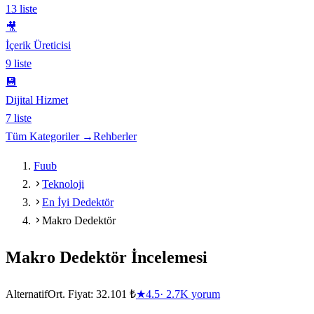
13
liste
🎥
İçerik Üreticisi
9
liste
💾
Dijital Hizmet
7
liste
Tüm Kategoriler →
Rehberler
Fuub
Teknoloji
En İyi Dedektör
Makro Dedektör
Makro Dedektör
İncelemesi
Alternatif
Ort. Fiyat:
32.101 ₺
★
4.5
·
2.7K
yorum