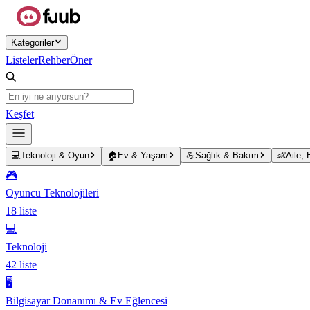
Ana içeriğe atla
Kategoriler
Listeler
Rehber
Öner
Keşfet
💻
Teknoloji & Oyun
🏠
Ev & Yaşam
💪
Sağlık & Bakım
👶
Aile,
🎮
Oyuncu Teknolojileri
18
liste
💻
Teknoloji
42
liste
🖥️
Bilgisayar Donanımı & Ev Eğlencesi