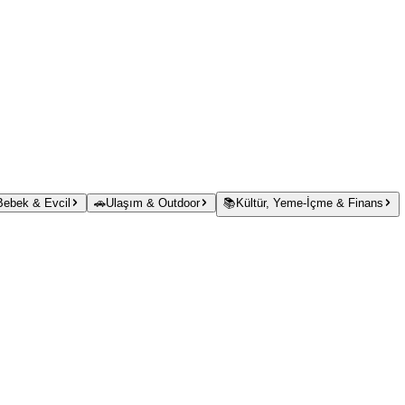
 Bebek & Evcil
🚗
Ulaşım & Outdoor
📚
Kültür, Yeme-İçme & Finans