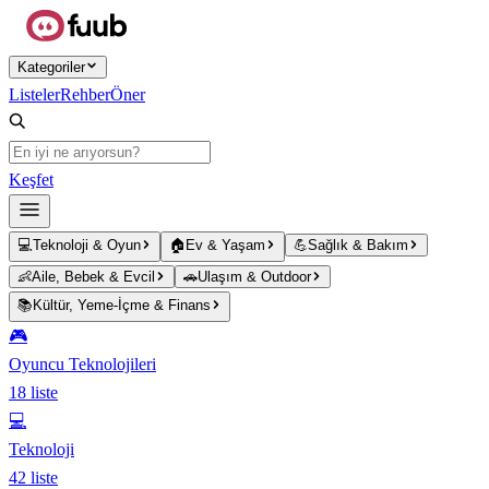
Ana içeriğe atla
Kategoriler
Listeler
Rehber
Öner
Keşfet
💻
Teknoloji & Oyun
🏠
Ev & Yaşam
💪
Sağlık & Bakım
👶
Aile, Bebek & Evcil
🚗
Ulaşım & Outdoor
📚
Kültür, Yeme-İçme & Finans
🎮
Oyuncu Teknolojileri
18
liste
💻
Teknoloji
42
liste