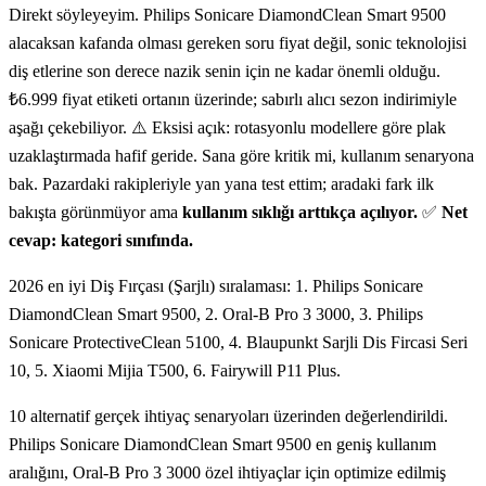
Direkt söyleyeyim. Philips Sonicare DiamondClean Smart 9500
alacaksan kafanda olması gereken soru fiyat değil, sonic teknolojisi
diş etlerine son derece nazik senin için ne kadar önemli olduğu.
₺6.999 fiyat etiketi ortanın üzerinde; sabırlı alıcı sezon indirimiyle
aşağı çekebiliyor. ⚠️ Eksisi açık: rotasyonlu modellere göre plak
uzaklaştırmada hafif geride. Sana göre kritik mi, kullanım senaryona
bak. Pazardaki rakipleriyle yan yana test ettim; aradaki fark ilk
bakışta görünmüyor ama
kullanım sıklığı arttıkça açılıyor.
✅
Net
cevap: kategori sınıfında.
2026 en iyi Diş Fırçası (Şarjlı) sıralaması: 1. Philips Sonicare
DiamondClean Smart 9500, 2. Oral-B Pro 3 3000, 3. Philips
Sonicare ProtectiveClean 5100, 4. Blaupunkt Sarjli Dis Fircasi Seri
10, 5. Xiaomi Mijia T500, 6. Fairywill P11 Plus.
10 alternatif gerçek ihtiyaç senaryoları üzerinden değerlendirildi.
Philips Sonicare DiamondClean Smart 9500 en geniş kullanım
aralığını, Oral-B Pro 3 3000 özel ihtiyaçlar için optimize edilmiş