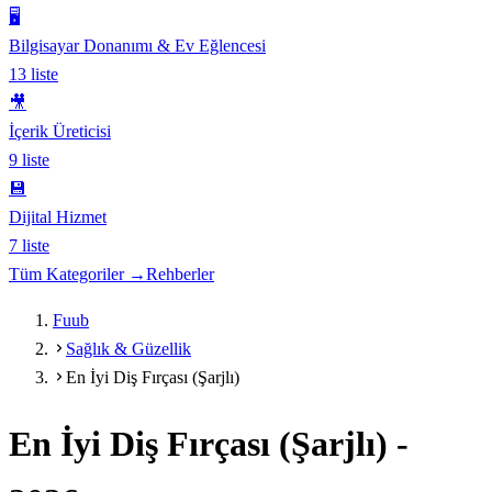
🖥️
Bilgisayar Donanımı & Ev Eğlencesi
13
liste
🎥
İçerik Üreticisi
9
liste
💾
Dijital Hizmet
7
liste
Tüm Kategoriler →
Rehberler
Fuub
Sağlık & Güzellik
En İyi Diş Fırçası (Şarjlı)
En İyi Diş Fırçası (Şarjlı)
-