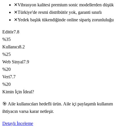
✕
Vibrasyon kalitesi premium sonic modellerden düşük
✕
Türkiye'de resmi distribütör yok, garanti sınırlı
✕
Yedek başlık tükendiğinde online sipariş zorunluluğu
Editör
7.8
%35
Kullanıcı
8.2
%25
Web Sinyal
7.9
%20
Veri
7.7
%20
Kimin İçin İdeal?
🎯 Aile kullanıcıları hedefli ürün. Aile içi paylaşımlı kullanım
ihtiyacın varsa karar netleşir.
Detaylı İnceleme