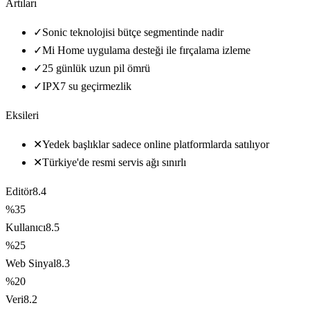
Artıları
✓
Sonic teknolojisi bütçe segmentinde nadir
✓
Mi Home uygulama desteği ile fırçalama izleme
✓
25 günlük uzun pil ömrü
✓
IPX7 su geçirmezlik
Eksileri
✕
Yedek başlıklar sadece online platformlarda satılıyor
✕
Türkiye'de resmi servis ağı sınırlı
Editör
8.4
%35
Kullanıcı
8.5
%25
Web Sinyal
8.3
%20
Veri
8.2