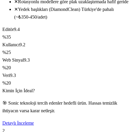
✕
Rotasyonlu modellere göre plak uzaklaştırmada hafif geride
✕
Yedek başlıkları (DiamondClean) Türkiye'de pahalı
(~₺350-450/adet)
Editör
9.4
%35
Kullanıcı
9.2
%25
Web Sinyal
9.3
%20
Veri
9.3
%20
Kimin İçin İdeal?
🎯 Sonic teknoloji tercih edenler hedefli ürün. Hassas temizlik
ihtiyacın varsa karar netleşir.
Detaylı İnceleme
2