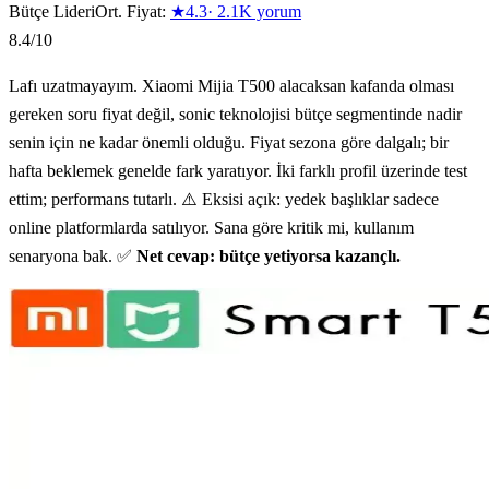
Bütçe Lideri
Ort. Fiyat:
★
4.3
·
2.1K
yorum
8.4
/10
Lafı uzatmayayım. Xiaomi Mijia T500 alacaksan kafanda olması
gereken soru fiyat değil, sonic teknolojisi bütçe segmentinde nadir
senin için ne kadar önemli olduğu. Fiyat sezona göre dalgalı; bir
hafta beklemek genelde fark yaratıyor. İki farklı profil üzerinde test
ettim; performans tutarlı. ⚠️ Eksisi açık: yedek başlıklar sadece
online platformlarda satılıyor. Sana göre kritik mi, kullanım
senaryona bak. ✅
Net cevap: bütçe yetiyorsa kazançlı.