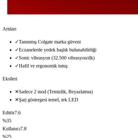
Artıları
✓
Tanınmış Colgate marka güveni
✓
Eczanelerde yedek başlık bulunabilirliği
✓
Sonic vibrasyon (32.500 vibrasyon/dk)
✓
Hafif ve ergonomik tutuş
Eksileri
✕
Sadece 2 mod (Temizlik, Beyazlatma)
✕
Şarj göstergesi temel, tek LED
Editör
7.6
%35
Kullanıcı
7.8
%25