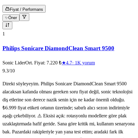
Fiyat / Performans
✨
Öner
10
ürün gösteriliyor
1
Philips Sonicare DiamondClean Smart 9500
Sonic Lider
Ort. Fiyat:
7.220 ₺
★
4.7
·
1K
yorum
9.3
/10
Direkt söyleyeyim. Philips Sonicare DiamondClean Smart 9500
alacaksan kafanda olması gereken soru fiyat değil, sonic teknolojisi
diş etlerine son derece nazik senin için ne kadar önemli olduğu.
₺6.999 fiyat etiketi ortanın üzerinde; sabırlı alıcı sezon indirimiyle
aşağı çekebiliyor. ⚠️ Eksisi açık: rotasyonlu modellere göre plak
uzaklaştırmada hafif geride. Sana göre kritik mi, kullanım senaryona
bak. Pazardaki rakipleriyle yan yana test ettim; aradaki fark ilk