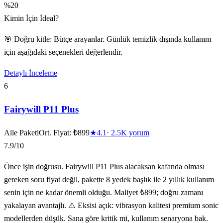
%20
Kimin İçin İdeal?
🎯 Doğru kitle: Bütçe arayanlar. Günlük temizlik dışında kullanım
için aşağıdaki seçenekleri değerlendir.
Detaylı İnceleme
6
Fairywill P11 Plus
Aile Paketi
Ort. Fiyat:
₺899
★
4.1
·
2.5K
yorum
7.9
/10
Önce işin doğrusu. Fairywill P11 Plus alacaksan kafanda olması
gereken soru fiyat değil, pakette 8 yedek başlık ile 2 yıllık kullanım
senin için ne kadar önemli olduğu. Maliyet ₺899; doğru zamanı
yakalayan avantajlı. ⚠️ Eksisi açık: vibrasyon kalitesi premium sonic
modellerden düşük. Sana göre kritik mi, kullanım senaryona bak.