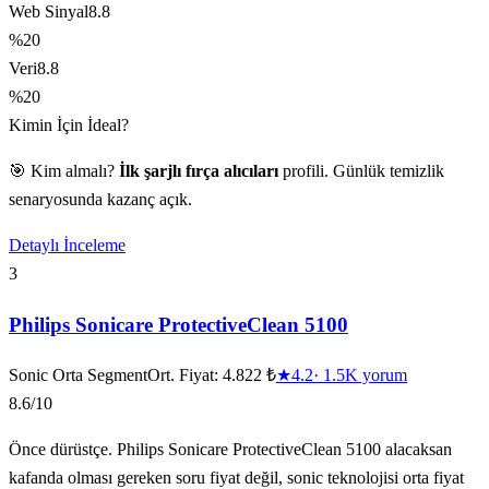
Web Sinyal
8.8
%20
Veri
8.8
%20
Kimin İçin İdeal?
🎯 Kim almalı?
İlk şarjlı fırça alıcıları
profili. Günlük temizlik
senaryosunda kazanç açık.
Detaylı İnceleme
3
Philips Sonicare ProtectiveClean 5100
Sonic Orta Segment
Ort. Fiyat:
4.822 ₺
★
4.2
·
1.5K
yorum
8.6
/10
Önce dürüstçe. Philips Sonicare ProtectiveClean 5100 alacaksan
kafanda olması gereken soru fiyat değil, sonic teknolojisi orta fiyat