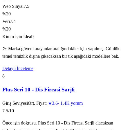
Web Sinyal
7.5
%20
Veri
7.4
%20
Kimin İçin İdeal?
🎯 Marka güveni arayanlar aralığındakiler için yapılmış. Günlük
temel temizlik dışına çıkacaksan bir tık aşağıdaki modellere bak.
Detaylı İnceleme
8
Plus Seri 10 - Dis Fircasi Sarjli
Giriş Seviyesi
Ort. Fiyat:
★
3.6
·
1.4K
yorum
7.5
/10
Önce işin doğrusu. Plus Seri 10 - Dis Fircasi Sarjli alacaksan