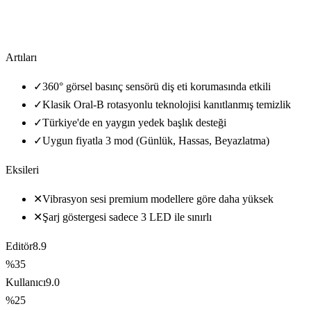
Artıları
✓
360° görsel basınç sensörü diş eti korumasında etkili
✓
Klasik Oral-B rotasyonlu teknolojisi kanıtlanmış temizlik
✓
Türkiye'de en yaygın yedek başlık desteği
✓
Uygun fiyatla 3 mod (Günlük, Hassas, Beyazlatma)
Eksileri
✕
Vibrasyon sesi premium modellere göre daha yüksek
✕
Şarj göstergesi sadece 3 LED ile sınırlı
Editör
8.9
%35
Kullanıcı
9.0
%25