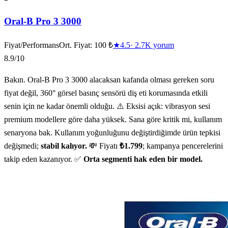
Oral-B Pro 3 3000
Fiyat/Performans
Ort. Fiyat:
100 ₺
★
4.5
·
2.7K
yorum
8.9
/10
Bakın. Oral-B Pro 3 3000 alacaksan kafanda olması gereken soru
fiyat değil, 360° görsel basınç sensörü diş eti korumasında etkili
senin için ne kadar önemli olduğu. ⚠️ Eksisi açık: vibrasyon sesi
premium modellere göre daha yüksek. Sana göre kritik mi, kullanım
senaryona bak. Kullanım yoğunluğunu değiştirdiğimde ürün tepkisi
değişmedi;
stabil kalıyor.
💸 Fiyatı
₺1.799
; kampanya pencerelerini
takip eden kazanıyor. ✅
Orta segmenti hak eden bir model.