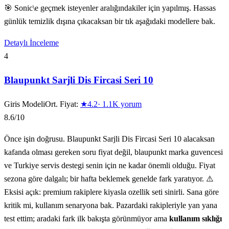
🎯 Sonic\e geçmek isteyenler aralığındakiler için yapılmış. Hassas
günlük temizlik dışına çıkacaksan bir tık aşağıdaki modellere bak.
Detaylı İnceleme
4
Blaupunkt Sarjli Dis Fircasi Seri 10
Giris Modeli
Ort. Fiyat:
★
4.2
·
1.1K
yorum
8.6
/10
Önce işin doğrusu. Blaupunkt Sarjli Dis Fircasi Seri 10 alacaksan
kafanda olması gereken soru fiyat değil, blaupunkt marka guvencesi
ve Turkiye servis destegi senin için ne kadar önemli olduğu. Fiyat
sezona göre dalgalı; bir hafta beklemek genelde fark yaratıyor. ⚠️
Eksisi açık: premium rakiplere kiyasla ozellik seti sinirli. Sana göre
kritik mi, kullanım senaryona bak. Pazardaki rakipleriyle yan yana
test ettim; aradaki fark ilk bakışta görünmüyor ama
kullanım sıklığı