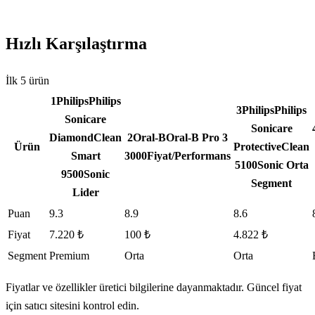
Hızlı Karşılaştırma
İlk
5
ürün
1
Philips
Philips
3
Philips
Philips
Sonicare
Sonicare
DiamondClean
2
Oral-B
Oral-B Pro 3
Ürün
ProtectiveClean
Smart
3000
Fiyat/Performans
5100
Sonic Orta
9500
Sonic
Segment
Lider
Puan
9.3
8.9
8.6
Fiyat
7.220 ₺
100 ₺
4.822 ₺
Segment
Premium
Orta
Orta
Fiyatlar ve özellikler üretici bilgilerine dayanmaktadır. Güncel fiyat
için satıcı sitesini kontrol edin.