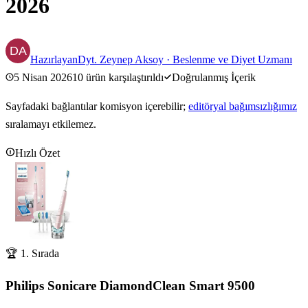
2026
Hazırlayan
Dyt. Zeynep Aksoy
·
Beslenme ve Diyet Uzmanı
5 Nisan 2026
10
ürün karşılaştırıldı
Doğrulanmış İçerik
Sayfadaki bağlantılar komisyon içerebilir;
editöryal bağımsızlığımız
sıralamayı etkilemez.
Hızlı Özet
🏆 1. Sırada
Philips Sonicare DiamondClean Smart 9500