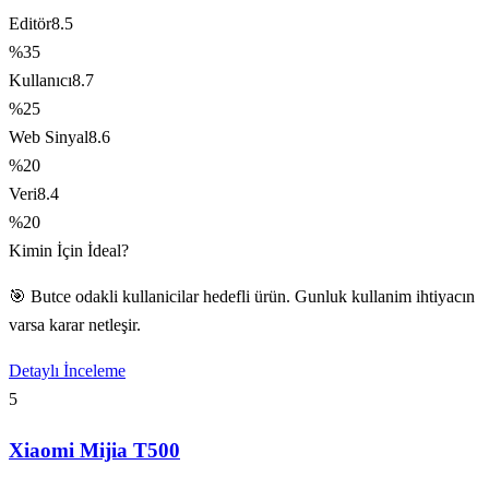
Editör
8.5
%35
Kullanıcı
8.7
%25
Web Sinyal
8.6
%20
Veri
8.4
%20
Kimin İçin İdeal?
🎯 Butce odakli kullanicilar hedefli ürün. Gunluk kullanim ihtiyacın
varsa karar netleşir.
Detaylı İnceleme
5
Xiaomi Mijia T500