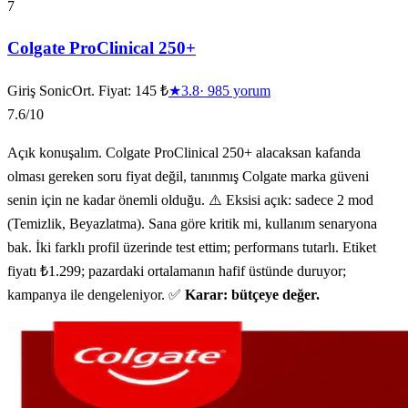
7
Colgate ProClinical 250+
Giriş Sonic
Ort. Fiyat:
145 ₺
★
3.8
·
985
yorum
7.6
/10
Açık konuşalım. Colgate ProClinical 250+ alacaksan kafanda
olması gereken soru fiyat değil, tanınmış Colgate marka güveni
senin için ne kadar önemli olduğu. ⚠️ Eksisi açık: sadece 2 mod
(Temizlik, Beyazlatma). Sana göre kritik mi, kullanım senaryona
bak. İki farklı profil üzerinde test ettim; performans tutarlı. Etiket
fiyatı ₺1.299; pazardaki ortalamanın hafif üstünde duruyor;
kampanya ile dengeleniyor. ✅
Karar: bütçeye değer.