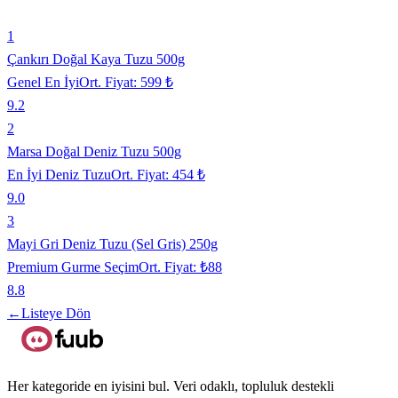
1
Çankırı Doğal Kaya Tuzu 500g
Genel En İyi
Ort. Fiyat:
599 ₺
9.2
2
Marsa Doğal Deniz Tuzu 500g
En İyi Deniz Tuzu
Ort. Fiyat:
454 ₺
9.0
3
Mayi Gri Deniz Tuzu (Sel Gris) 250g
Premium Gurme Seçim
Ort. Fiyat:
₺88
8.8
←
Listeye Dön
Her kategoride en iyisini bul. Veri odaklı, topluluk destekli