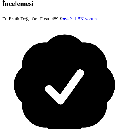
İncelemesi
En Pratik Doğal
Ort. Fiyat:
489 ₺
★
4.2
·
1.5K
yorum