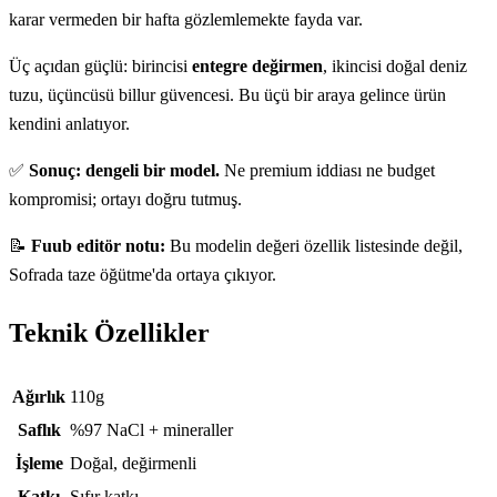
karar vermeden bir hafta gözlemlemekte fayda var.
Üç açıdan güçlü: birincisi
entegre değirmen
, ikincisi doğal deniz
tuzu, üçüncüsü billur güvencesi. Bu üçü bir araya gelince ürün
kendini anlatıyor.
✅
Sonuç: dengeli bir model.
Ne premium iddiası ne budget
kompromisi; ortayı doğru tutmuş.
📝
Fuub editör notu:
Bu modelin değeri özellik listesinde değil,
Sofrada taze öğütme'da ortaya çıkıyor.
Teknik Özellikler
Teknik özellikler
Ağırlık
110g
Saflık
%97 NaCl + mineraller
İşleme
Doğal, değirmenli
Katkı
Sıfır katkı