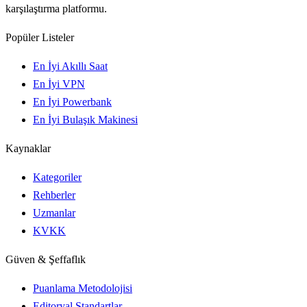
karşılaştırma platformu.
Popüler Listeler
En İyi Akıllı Saat
En İyi VPN
En İyi Powerbank
En İyi Bulaşık Makinesi
Kaynaklar
Kategoriler
Rehberler
Uzmanlar
KVKK
Güven & Şeffaflık
Puanlama Metodolojisi
Editoryal Standartlar