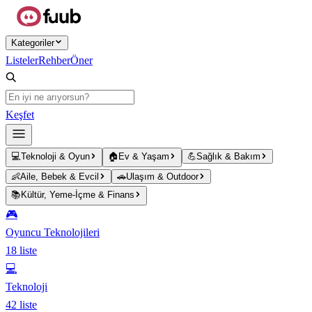
Ana içeriğe atla
Kategoriler
Listeler
Rehber
Öner
Keşfet
💻
Teknoloji & Oyun
🏠
Ev & Yaşam
💪
Sağlık & Bakım
👶
Aile, Bebek & Evcil
🚗
Ulaşım & Outdoor
📚
Kültür, Yeme-İçme & Finans
🎮
Oyuncu Teknolojileri
18
liste
💻
Teknoloji
42
liste