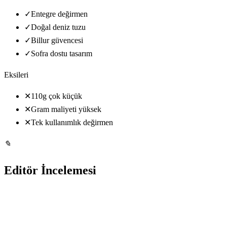
✓
Entegre değirmen
✓
Doğal deniz tuzu
✓
Billur güvencesi
✓
Sofra dostu tasarım
Eksileri
✕
110g çok küçük
✕
Gram maliyeti yüksek
✕
Tek kullanımlık değirmen
✎
Editör İncelemesi