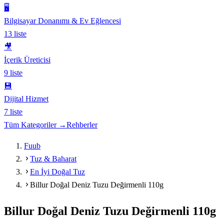
🖥️
Bilgisayar Donanımı & Ev Eğlencesi
13
liste
🎥
İçerik Üreticisi
9
liste
💾
Dijital Hizmet
7
liste
Tüm Kategoriler →
Rehberler
Fuub
Tuz & Baharat
En İyi Doğal Tuz
Billur Doğal Deniz Tuzu Değirmenli 110g
Billur Doğal Deniz Tuzu Değirmenli 110g