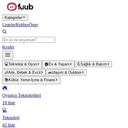
Ana içeriğe atla
Kategoriler
Listeler
Rehber
Öner
Keşfet
💻
Teknoloji & Oyun
🏠
Ev & Yaşam
💪
Sağlık & Bakım
👶
Aile, Bebek & Evcil
🚗
Ulaşım & Outdoor
📚
Kültür, Yeme-İçme & Finans
🎮
Oyuncu Teknolojileri
18
liste
💻
Teknoloji
42
liste