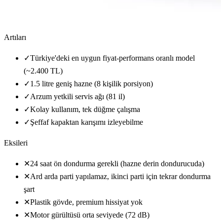
Artıları
✓
Türkiye'deki en uygun fiyat-performans oranlı model
(~2.400 TL)
✓
1.5 litre geniş hazne (8 kişilik porsiyon)
✓
Arzum yetkili servis ağı (81 il)
✓
Kolay kullanım, tek düğme çalışma
✓
Şeffaf kapaktan karışımı izleyebilme
Eksileri
✕
24 saat ön dondurma gerekli (hazne derin dondurucuda)
✕
Ard arda parti yapılamaz, ikinci parti için tekrar dondurma
şart
✕
Plastik gövde, premium hissiyat yok
✕
Motor gürültüsü orta seviyede (72 dB)