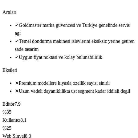
Artıları
✓
Goldmaster marka guvencesi ve Turkiye genelinde servis
agi
✓
Temel dondurma makinesi islevlerini eksiksiz yerine getiren
sade tasarim
✓
Uygun fiyat noktasi ve kolay bulunabilirlik
Eksileri
✕
Premium modellere kiyasla ozellik sayisi sinirli
✕
Uzun vadeli dayaniklilikta ust segment kadar iddiali degil
Editör
7.9
%35
Kullanıcı
8.1
%25
Web Sinyal
8.0