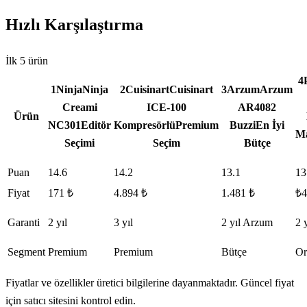
Hızlı Karşılaştırma
İlk
5
ürün
4
1
Ninja
Ninja
2
Cuisinart
Cuisinart
3
Arzum
Arzum
Creami
ICE-100
AR4082
Ürün
NC301
Editör
Kompresörlü
Premium
Buzzi
En İyi
Ma
Seçimi
Seçim
Bütçe
Puan
14.6
14.2
13.1
13
Fiyat
171 ₺
4.894 ₺
1.481 ₺
₺4
Garanti
2 yıl
3 yıl
2 yıl Arzum
2 
Segment
Premium
Premium
Bütçe
Or
Fiyatlar ve özellikler üretici bilgilerine dayanmaktadır. Güncel fiyat
için satıcı sitesini kontrol edin.