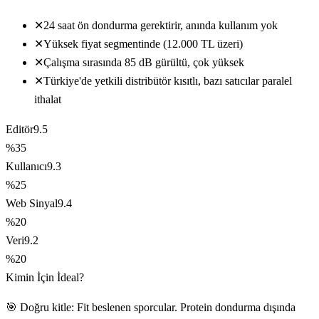
✕
24 saat ön dondurma gerektirir, anında kullanım yok
✕
Yüksek fiyat segmentinde (12.000 TL üzeri)
✕
Çalışma sırasında 85 dB gürültü, çok yüksek
✕
Türkiye'de yetkili distribütör kısıtlı, bazı satıcılar paralel
ithalat
Editör
9.5
%35
Kullanıcı
9.3
%25
Web Sinyal
9.4
%20
Veri
9.2
%20
Kimin İçin İdeal?
🎯 Doğru kitle: Fit beslenen sporcular. Protein dondurma dışında