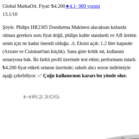
Global Marka
Ort. Fiyat:
₺4.200
★
4.1
·
989
yorum
13.1
/10
Şöyle. Philips HR2305 Dondurma Makinesi alacaksan kafanda
olması gereken soru fiyat değil, philips kalite standardı ve AB üretim
senin için ne kadar önemli olduğu. ⚠️ Eksisi açık: 1.2 litre kapasite
(Arzum ve Cuisinart\tan küçük). Sana göre kritik mi, kullanım
senaryona bak. İki farklı profil üzerinde test ettim; performans tutarlı.
₺4.200 fiyat etiketi ortanın üzerinde; sabırlı alıcı sezon indirimiyle
aşağı çekebiliyor. ✅
Çoğu kullanıcının kararı bu yönde olur.