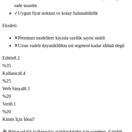
sade tasarim
✓
Uygun fiyat noktasi ve kolay bulunabilirlik
Eksileri
✕
Premium modellere kiyasla ozellik sayisi sinirli
✕
Uzun vadeli dayaniklilikta ust segment kadar iddiali degil
Editör
8.2
%35
Kullanıcı
8.4
%25
Web Sinyal
8.3
%20
Veri
8.1
%20
Kimin İçin İdeal?
🎯 Bütçe odaklı kullanıcılar aralığındakiler için yapılmış. Günlük