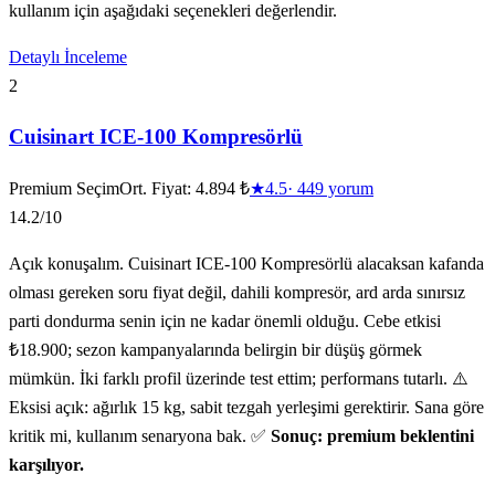
kullanım için aşağıdaki seçenekleri değerlendir.
Detaylı İnceleme
2
Cuisinart ICE-100 Kompresörlü
Premium Seçim
Ort. Fiyat:
4.894 ₺
★
4.5
·
449
yorum
14.2
/10
Açık konuşalım. Cuisinart ICE-100 Kompresörlü alacaksan kafanda
olması gereken soru fiyat değil, dahili kompresör, ard arda sınırsız
parti dondurma senin için ne kadar önemli olduğu. Cebe etkisi
₺18.900; sezon kampanyalarında belirgin bir düşüş görmek
mümkün. İki farklı profil üzerinde test ettim; performans tutarlı. ⚠️
Eksisi açık: ağırlık 15 kg, sabit tezgah yerleşimi gerektirir. Sana göre
kritik mi, kullanım senaryona bak. ✅
Sonuç: premium beklentini
karşılıyor.