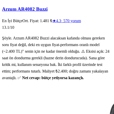
Arzum AR4082 Buzzi
En İyi Bütçe
Ort. Fiyat:
1.481 ₺
★
4.3
·
570
yorum
13.1
/10
Şöyle. Arzum AR4082 Buzzi alacaksan kafanda olması gereken
soru fiyat değil, deki en uygun fiyat-performans oranlı model
(~2.400 TL)" senin için ne kadar önemli olduğu. ⚠️ Eksisi açık: 24
saat ön dondurma gerekli (hazne derin dondurucuda). Sana göre
kritik mi, kullanım senaryona bak. İki farklı profil üzerinde test
ettim; performans tutarlı. Maliyet ₺2.400; doğru zamanı yakalayan
avantajlı. ✅
Net cevap: bütçe yetiyorsa kazançlı.