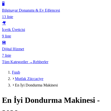
🖥️
Bilgisayar Donanımı & Ev Eğlencesi
13
liste
🎥
İçerik Üreticisi
9
liste
💾
Dijital Hizmet
7
liste
Tüm Kategoriler →
Rehberler
Fuub
Mutfak Züccaciye
En İyi Dondurma Makinesi
En İyi Dondurma Makinesi
-