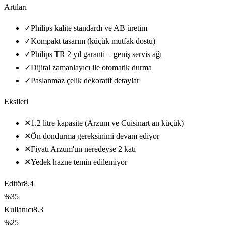
Artıları
✓
Philips kalite standardı ve AB üretim
✓
Kompakt tasarım (küçük mutfak dostu)
✓
Philips TR 2 yıl garanti + geniş servis ağı
✓
Dijital zamanlayıcı ile otomatik durma
✓
Paslanmaz çelik dekoratif detaylar
Eksileri
✕
1.2 litre kapasite (Arzum ve Cuisinart an küçük)
✕
Ön dondurma gereksinimi devam ediyor
✕
Fiyatı Arzum'un neredeyse 2 katı
✕
Yedek hazne temin edilemiyor
Editör
8.4
%35
Kullanıcı
8.3
%25