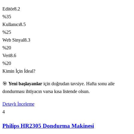
Editör
8.2
%35
Kullanıcı
8.5
%25
Web Sinyal
8.3
%20
Veri
8.6
%20
Kimin İçin İdeal?
🎯
Yeni başlayanlar
için doğrudan tavsiye. Hafta sonu aile
dondurması ihtiyacın varsa kısa listende olsun.
Detaylı İnceleme
4
Philips HR2305 Dondurma Makinesi