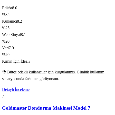
Editör
8.0
%35
Kullanıcı
8.2
%25
Web Sinyal
8.1
%20
Veri
7.9
%20
Kimin İçin İdeal?
🎯 Bütçe odaklı kullanıcılar için kurgulanmış. Günlük kullanım
senaryosunda farkı net görüyorsun.
Detaylı İnceleme
7
Goldmaster Dondurma Makinesi Model 7