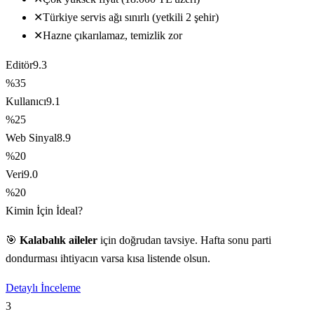
✕
Türkiye servis ağı sınırlı (yetkili 2 şehir)
✕
Hazne çıkarılamaz, temizlik zor
Editör
9.3
%35
Kullanıcı
9.1
%25
Web Sinyal
8.9
%20
Veri
9.0
%20
Kimin İçin İdeal?
🎯
Kalabalık aileler
için doğrudan tavsiye. Hafta sonu parti
dondurması ihtiyacın varsa kısa listende olsun.
Detaylı İnceleme
3