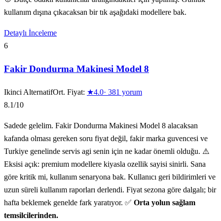
kullanım dışına çıkacaksan bir tık aşağıdaki modellere bak.
Detaylı İnceleme
6
Fakir Dondurma Makinesi Model 8
Ikinci Alternatif
Ort. Fiyat:
★
4.0
·
381
yorum
8.1
/10
Sadede gelelim. Fakir Dondurma Makinesi Model 8 alacaksan
kafanda olması gereken soru fiyat değil, fakir marka guvencesi ve
Turkiye genelinde servis agi senin için ne kadar önemli olduğu. ⚠️
Eksisi açık: premium modellere kiyasla ozellik sayisi sinirli. Sana
göre kritik mi, kullanım senaryona bak. Kullanıcı geri bildirimleri ve
uzun süreli kullanım raporları derlendi. Fiyat sezona göre dalgalı; bir
hafta beklemek genelde fark yaratıyor. ✅
Orta yolun sağlam
temsilcilerinden.