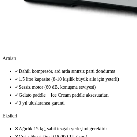
Artıları
✓
Dahili kompresör, ard arda sınırsız parti dondurma
✓
1.5 litre kapasite (8-10 kişilik büyük aile için yeterli)
✓
Sessiz motor (60 dB, konuşma seviyesi)
✓
Gelato paddle + Ice Cream paddle aksesuarları
✓
3 yıl uluslararası garanti
Eksileri
✕
Ağırlık 15 kg, sabit tezgah yerleşimi gerektirir
✕
Çok yüksek fiyat (18.000 TL üzeri)