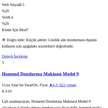
Web Sinyal
8.5
%20
Veri
8.4
%20
Kimin İçin İdeal?
🎯 Doğru kitle: Küçük aileler. Günlük aile dondurması dışında
kullanım için aşağıdaki seçenekleri değerlendir.
Detaylı İnceleme
5
Homend Dondurma Makinesi Model 9
Ucuz Ama Ise Yarar
Ort. Fiyat:
★
4.3
·
622
yorum
8.3
/10
Lafı uzatmayayım. Homend Dondurma Makinesi Model 9
alacaksan kafanda olması gereken soru fiyat değil, homend marka