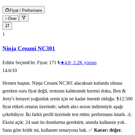
Fiyat / Performans
✨
Öner
10
ürün gösteriliyor
1
Ninja Creami NC301
Editör Seçimi
Ort. Fiyat:
171 ₺
★
4.8
·
2.2K
yorum
14.6
/10
Hemen baştan. Ninja Creami NC301 alacaksan kafanda olması
gereken soru fiyat değil, restoran kalitesinde kremsi doku, Ben &
Jerry's benzeri yoğunluk senin için ne kadar önemli olduğu. ₺12.500
fiyat etiketi ortanın üzerinde; sabırlı alıcı sezon indirimiyle aşağı
çekebiliyor. İki farklı profil üzerinde test ettim; performans tutarlı. ⚠️
Eksisi açık: 24 saat ön dondurma gerektirir, anında kullanım yok.
Sana göre kritik mi, kullanım senaryona bak. ✅
Karar: değer.