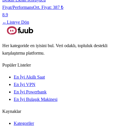
Fiyat/Performans
Ort. Fiyat:
387 ₺
8.9
←
Listeye Dön
Her kategoride en iyisini bul. Veri odaklı, topluluk destekli
karşılaştırma platformu.
Popüler Listeler
En İyi Akıllı Saat
En İyi VPN
En İyi Powerbank
En İyi Bulaşık Makinesi
Kaynaklar
Kategoriler