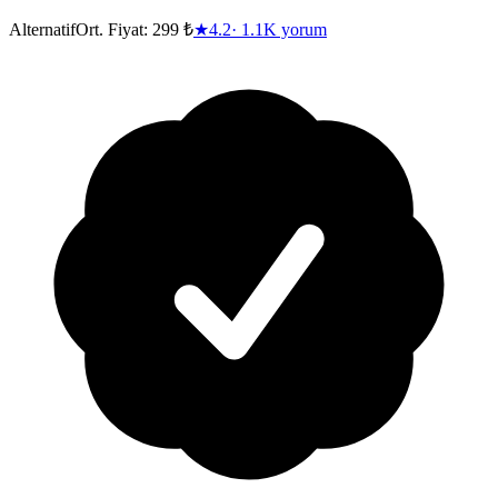
Alternatif
Ort. Fiyat:
299 ₺
★
4.2
·
1.1K
yorum