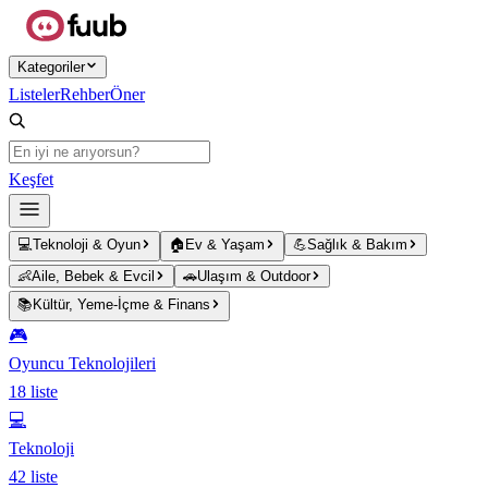
Ana içeriğe atla
Kategoriler
Listeler
Rehber
Öner
Keşfet
💻
Teknoloji & Oyun
🏠
Ev & Yaşam
💪
Sağlık & Bakım
👶
Aile, Bebek & Evcil
🚗
Ulaşım & Outdoor
📚
Kültür, Yeme-İçme & Finans
🎮
Oyuncu Teknolojileri
18
liste
💻
Teknoloji
42
liste