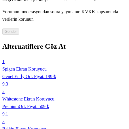
Yorumun moderasyondan sonra yayınlanır. KVKK kapsamında
verilerin korunur.
Gönder
Alternatiflere Göz At
1
Spigen Ekran Koruyucu
Genel En İyi
Ort. Fiyat:
199 ₺
9.3
2
Whitestone Ekran Koruyucu
Premium
Ort. Fiyat:
509 ₺
9.1
3
Belkin Ekran Koruyucu