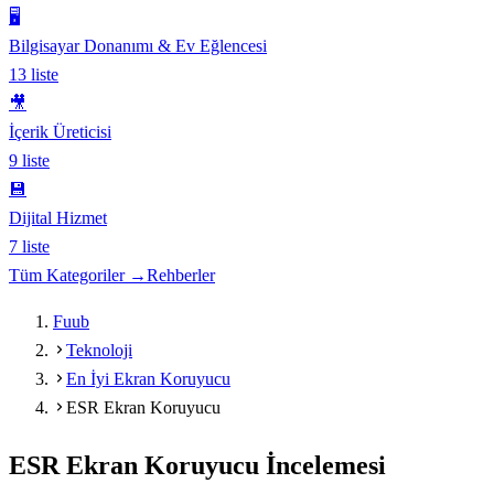
🖥️
Bilgisayar Donanımı & Ev Eğlencesi
13
liste
🎥
İçerik Üreticisi
9
liste
💾
Dijital Hizmet
7
liste
Tüm Kategoriler →
Rehberler
Fuub
Teknoloji
En İyi Ekran Koruyucu
ESR Ekran Koruyucu
ESR Ekran Koruyucu
İncelemesi