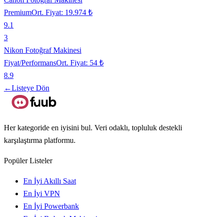
Premium
Ort. Fiyat:
19.974 ₺
9.1
3
Nikon Fotoğraf Makinesi
Fiyat/Performans
Ort. Fiyat:
54 ₺
8.9
←
Listeye Dön
Her kategoride en iyisini bul. Veri odaklı, topluluk destekli
karşılaştırma platformu.
Popüler Listeler
En İyi Akıllı Saat
En İyi VPN
En İyi Powerbank