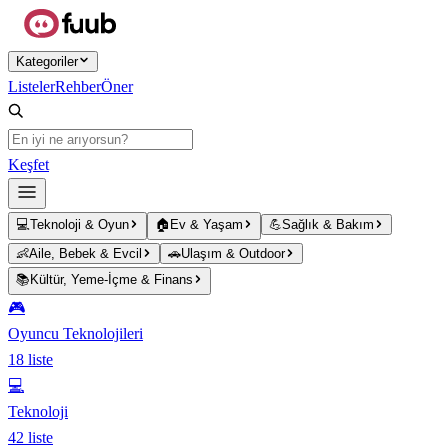
Ana içeriğe atla
Kategoriler
Listeler
Rehber
Öner
Keşfet
💻
Teknoloji & Oyun
🏠
Ev & Yaşam
💪
Sağlık & Bakım
👶
Aile, Bebek & Evcil
🚗
Ulaşım & Outdoor
📚
Kültür, Yeme-İçme & Finans
🎮
Oyuncu Teknolojileri
18
liste
💻
Teknoloji
42
liste