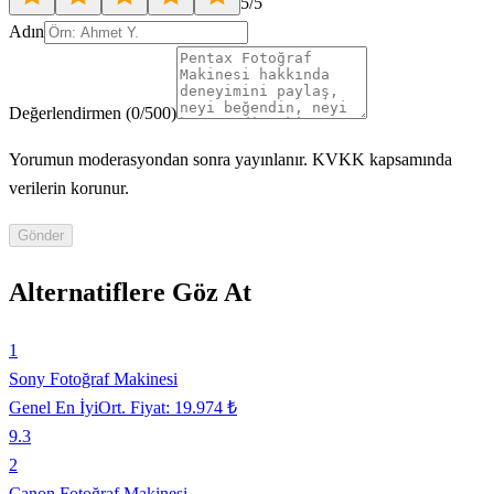
5
/5
Adın
Değerlendirmen
(
0
/500)
Yorumun moderasyondan sonra yayınlanır. KVKK kapsamında
verilerin korunur.
Gönder
Alternatiflere Göz At
1
Sony Fotoğraf Makinesi
Genel En İyi
Ort. Fiyat:
19.974 ₺
9.3
2
Canon Fotoğraf Makinesi