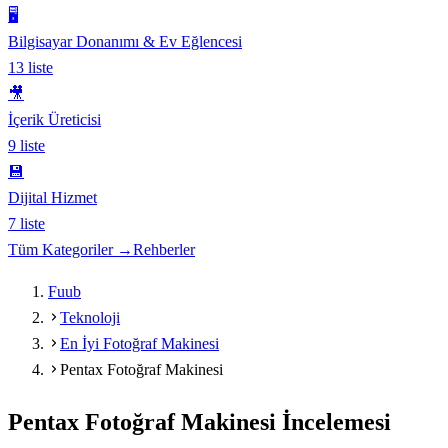
🖥️
Bilgisayar Donanımı & Ev Eğlencesi
13
liste
🎥
İçerik Üreticisi
9
liste
💾
Dijital Hizmet
7
liste
Tüm Kategoriler →
Rehberler
Fuub
Teknoloji
En İyi Fotoğraf Makinesi
Pentax Fotoğraf Makinesi
Pentax Fotoğraf Makinesi
İncelemesi