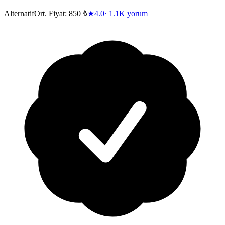
Alternatif
Ort. Fiyat:
850 ₺
★
4.0
·
1.1K
yorum