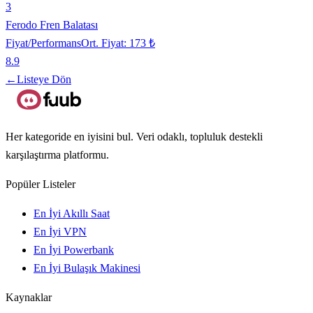
3
Ferodo Fren Balatası
Fiyat/Performans
Ort. Fiyat:
173 ₺
8.9
←
Listeye Dön
Her kategoride en iyisini bul. Veri odaklı, topluluk destekli
karşılaştırma platformu.
Popüler Listeler
En İyi Akıllı Saat
En İyi VPN
En İyi Powerbank
En İyi Bulaşık Makinesi
Kaynaklar