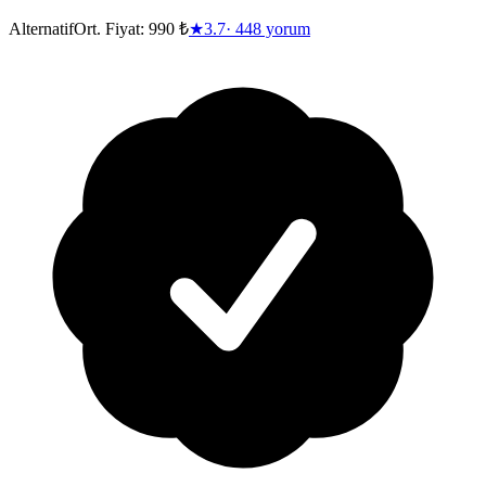
Alternatif
Ort. Fiyat:
990 ₺
★
3.7
·
448
yorum