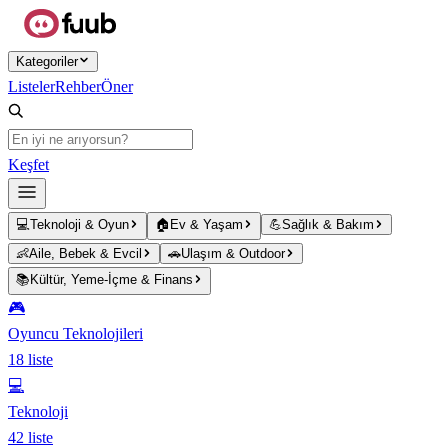
Ana içeriğe atla
Kategoriler
Listeler
Rehber
Öner
Keşfet
💻
Teknoloji & Oyun
🏠
Ev & Yaşam
💪
Sağlık & Bakım
👶
Aile, Bebek & Evcil
🚗
Ulaşım & Outdoor
📚
Kültür, Yeme-İçme & Finans
🎮
Oyuncu Teknolojileri
18
liste
💻
Teknoloji
42
liste