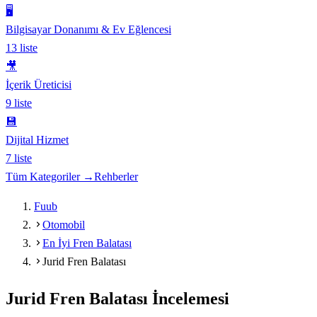
🖥️
Bilgisayar Donanımı & Ev Eğlencesi
13
liste
🎥
İçerik Üreticisi
9
liste
💾
Dijital Hizmet
7
liste
Tüm Kategoriler →
Rehberler
Fuub
Otomobil
En İyi Fren Balatası
Jurid Fren Balatası
Jurid Fren Balatası
İncelemesi