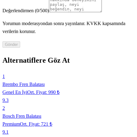
Değerlendirmen
(
0
/500)
Yorumun moderasyondan sonra yayınlanır. KVKK kapsamında
verilerin korunur.
Gönder
Alternatiflere Göz At
1
Brembo Fren Balatası
Genel En İyi
Ort. Fiyat:
990 ₺
9.3
2
Bosch Fren Balatası
Premium
Ort. Fiyat:
721 ₺
9.1