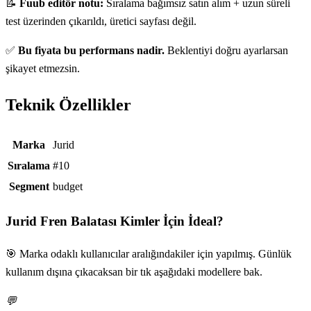
📝
Fuub editör notu:
Sıralama bağımsız satın alım + uzun süreli
test üzerinden çıkarıldı, üretici sayfası değil.
✅
Bu fiyata bu performans nadir.
Beklentiyi doğru ayarlarsan
şikayet etmezsin.
Teknik Özellikler
Teknik özellikler
Marka
Jurid
Sıralama
#10
Segment
budget
Jurid Fren Balatası
Kimler İçin İdeal?
🎯 Marka odaklı kullanıcılar aralığındakiler için yapılmış. Günlük
kullanım dışına çıkacaksan bir tık aşağıdaki modellere bak.
💬