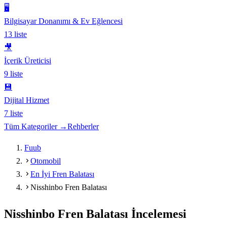
🖥️
Bilgisayar Donanımı & Ev Eğlencesi
13
liste
🎥
İçerik Üreticisi
9
liste
💾
Dijital Hizmet
7
liste
Tüm Kategoriler →
Rehberler
Fuub
Otomobil
En İyi Fren Balatası
Nisshinbo Fren Balatası
Nisshinbo Fren Balatası
İncelemesi