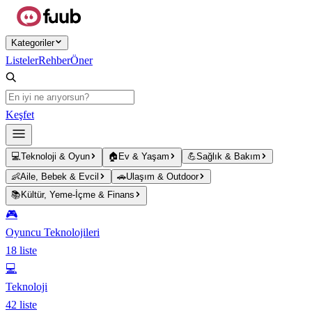
Ana içeriğe atla
Kategoriler
Listeler
Rehber
Öner
Keşfet
💻
Teknoloji & Oyun
🏠
Ev & Yaşam
💪
Sağlık & Bakım
👶
Aile, Bebek & Evcil
🚗
Ulaşım & Outdoor
📚
Kültür, Yeme-İçme & Finans
🎮
Oyuncu Teknolojileri
18
liste
💻
Teknoloji
42
liste