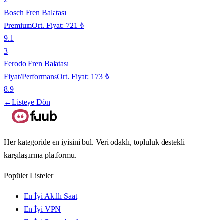
Bosch Fren Balatası
Premium
Ort. Fiyat:
721 ₺
9.1
3
Ferodo Fren Balatası
Fiyat/Performans
Ort. Fiyat:
173 ₺
8.9
←
Listeye Dön
Her kategoride en iyisini bul. Veri odaklı, topluluk destekli
karşılaştırma platformu.
Popüler Listeler
En İyi Akıllı Saat
En İyi VPN