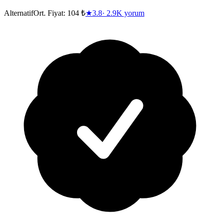
Alternatif
Ort. Fiyat:
104 ₺
★
3.8
·
2.9K
yorum