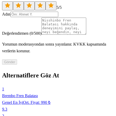
5
/5
Adın
Değerlendirmen
(
0
/500)
Yorumun moderasyondan sonra yayınlanır. KVKK kapsamında
verilerin korunur.
Gönder
Alternatiflere Göz At
1
Brembo Fren Balatası
Genel En İyi
Ort. Fiyat:
990 ₺
9.3
2