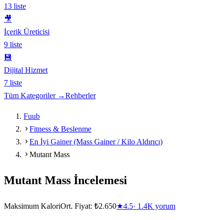
13
liste
🎥
İçerik Üreticisi
9
liste
💾
Dijital Hizmet
7
liste
Tüm Kategoriler →
Rehberler
Fuub
Fitness & Beslenme
En İyi Gainer (Mass Gainer / Kilo Aldırıcı)
Mutant Mass
Mutant Mass
İncelemesi
Maksimum Kalori
Ort. Fiyat:
₺2.650
★
4.5
·
1.4K
yorum