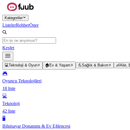
Ana içeriğe atla
Kategoriler
Listeler
Rehber
Öner
Keşfet
💻
Teknoloji & Oyun
🏠
Ev & Yaşam
💪
Sağlık & Bakım
👶
Aile,
🎮
Oyuncu Teknolojileri
18
liste
💻
Teknoloji
42
liste
🖥️
Bilgisayar Donanımı & Ev Eğlencesi