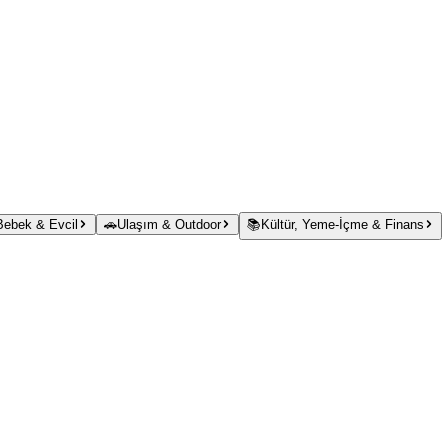
 Bebek & Evcil
🚗
Ulaşım & Outdoor
📚
Kültür, Yeme-İçme & Finans