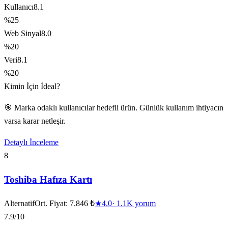
Kullanıcı
8.1
%25
Web Sinyal
8.0
%20
Veri
8.1
%20
Kimin İçin İdeal?
🎯 Marka odaklı kullanıcılar hedefli ürün. Günlük kullanım ihtiyacın
varsa karar netleşir.
Detaylı İnceleme
8
Toshiba Hafıza Kartı
Alternatif
Ort. Fiyat:
7.846 ₺
★
4.0
·
1.1K
yorum
7.9
/10