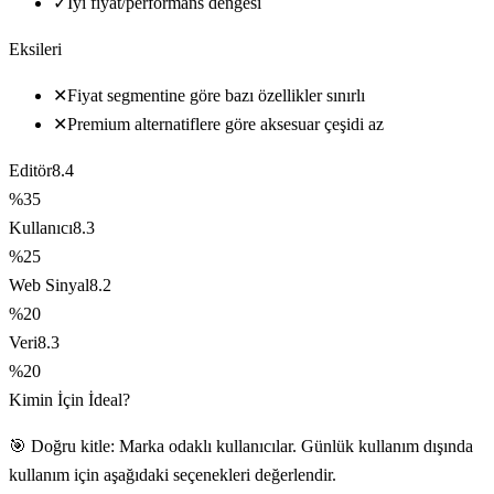
✓
İyi fiyat/performans dengesi
Eksileri
✕
Fiyat segmentine göre bazı özellikler sınırlı
✕
Premium alternatiflere göre aksesuar çeşidi az
Editör
8.4
%35
Kullanıcı
8.3
%25
Web Sinyal
8.2
%20
Veri
8.3
%20
Kimin İçin İdeal?
🎯 Doğru kitle: Marka odaklı kullanıcılar. Günlük kullanım dışında
kullanım için aşağıdaki seçenekleri değerlendir.