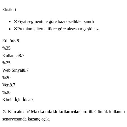
Eksileri
✕
Fiyat segmentine göre bazı özellikler sınırlı
✕
Premium alternatiflere göre aksesuar çeşidi az
Editör
8.8
%35
Kullanıcı
8.7
%25
Web Sinyal
8.7
%20
Veri
8.7
%20
Kimin İçin İdeal?
🎯 Kim almalı?
Marka odaklı kullanıcılar
profili. Günlük kullanım
senaryosunda kazanç açık.