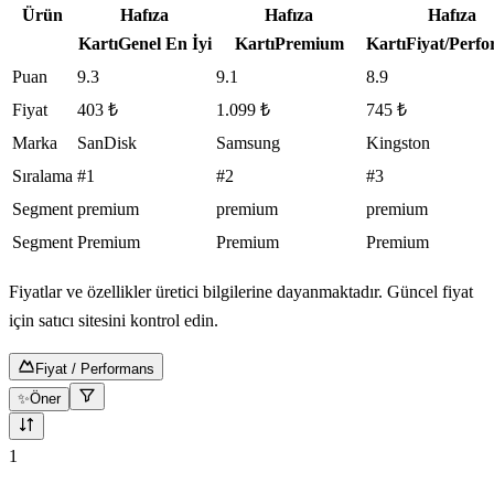
Ürün
Hafıza
Hafıza
Hafıza
Kartı
Genel En İyi
Kartı
Premium
Kartı
Fiyat/Perf
Puan
9.3
9.1
8.9
Fiyat
403 ₺
1.099 ₺
745 ₺
Marka
SanDisk
Samsung
Kingston
Sıralama
#1
#2
#3
Segment
premium
premium
premium
Segment
Premium
Premium
Premium
Fiyatlar ve özellikler üretici bilgilerine dayanmaktadır. Güncel fiyat
için satıcı sitesini kontrol edin.
Fiyat / Performans
✨
Öner
10
ürün gösteriliyor
1