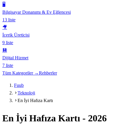
🖥️
Bilgisayar Donanımı & Ev Eğlencesi
13
liste
🎥
İçerik Üreticisi
9
liste
💾
Dijital Hizmet
7
liste
Tüm Kategoriler →
Rehberler
Fuub
Teknoloji
En İyi Hafıza Kartı
En İyi Hafıza Kartı
-
2026