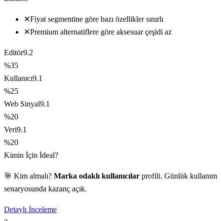
✕
Fiyat segmentine göre bazı özellikler sınırlı
✕
Premium alternatiflere göre aksesuar çeşidi az
Editör
9.2
%35
Kullanıcı
9.1
%25
Web Sinyal
9.1
%20
Veri
9.1
%20
Kimin İçin İdeal?
🎯 Kim almalı?
Marka odaklı kullanıcılar
profili. Günlük kullanım
senaryosunda kazanç açık.
Detaylı İnceleme