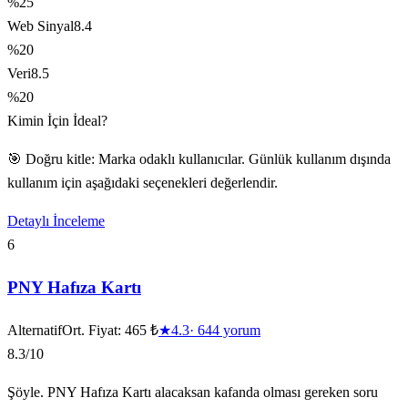
%25
Web Sinyal
8.4
%20
Veri
8.5
%20
Kimin İçin İdeal?
🎯 Doğru kitle: Marka odaklı kullanıcılar. Günlük kullanım dışında
kullanım için aşağıdaki seçenekleri değerlendir.
Detaylı İnceleme
6
PNY Hafıza Kartı
Alternatif
Ort. Fiyat:
465 ₺
★
4.3
·
644
yorum
8.3
/10
Şöyle. PNY Hafıza Kartı alacaksan kafanda olması gereken soru