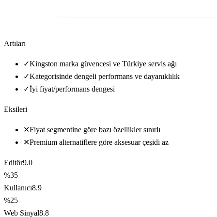
Artıları
✓
Kingston marka güvencesi ve Türkiye servis ağı
✓
Kategorisinde dengeli performans ve dayanıklılık
✓
İyi fiyat/performans dengesi
Eksileri
✕
Fiyat segmentine göre bazı özellikler sınırlı
✕
Premium alternatiflere göre aksesuar çeşidi az
Editör
9.0
%35
Kullanıcı
8.9
%25
Web Sinyal
8.8