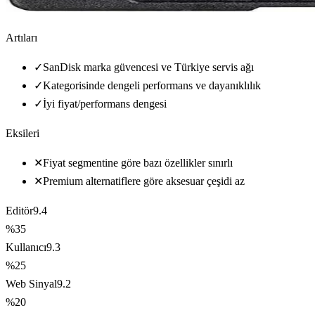
Artıları
✓
SanDisk marka güvencesi ve Türkiye servis ağı
✓
Kategorisinde dengeli performans ve dayanıklılık
✓
İyi fiyat/performans dengesi
Eksileri
✕
Fiyat segmentine göre bazı özellikler sınırlı
✕
Premium alternatiflere göre aksesuar çeşidi az
Editör
9.4
%35
Kullanıcı
9.3
%25
Web Sinyal
9.2
%20