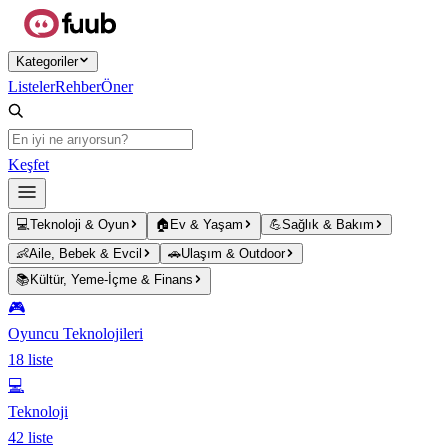
Ana içeriğe atla
Kategoriler
Listeler
Rehber
Öner
Keşfet
💻
Teknoloji & Oyun
🏠
Ev & Yaşam
💪
Sağlık & Bakım
👶
Aile, Bebek & Evcil
🚗
Ulaşım & Outdoor
📚
Kültür, Yeme-İçme & Finans
🎮
Oyuncu Teknolojileri
18
liste
💻
Teknoloji
42
liste