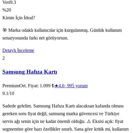
Veri
9.3
%20
Kimin İçin İdeal?
🎯 Marka odaklı kullanıcılar için kurgulanmış. Günlük kullanım
senaryosunda farkı net görüyorsun.
Detaylı İnceleme
2
Samsung Hafıza Kartı
Premium
Ort. Fiyat:
1.099 ₺
★
4.6
·
995
yorum
9.1
/10
Sadede gelelim. Samsung Hafıza Kartı alacaksan kafanda olması
gereken soru fiyat değil, samsung marka güvencesi ve Türkiye
servis ağı senin için ne kadar önemli olduğu. ⚠️ Eksisi açık: fiyat
segmentine göre bazı özellikler sınırlı. Sana göre kritik mi, kullanım