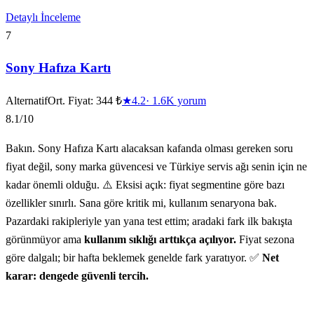
Detaylı İnceleme
7
Sony Hafıza Kartı
Alternatif
Ort. Fiyat:
344 ₺
★
4.2
·
1.6K
yorum
8.1
/10
Bakın. Sony Hafıza Kartı alacaksan kafanda olması gereken soru
fiyat değil, sony marka güvencesi ve Türkiye servis ağı senin için ne
kadar önemli olduğu. ⚠️ Eksisi açık: fiyat segmentine göre bazı
özellikler sınırlı. Sana göre kritik mi, kullanım senaryona bak.
Pazardaki rakipleriyle yan yana test ettim; aradaki fark ilk bakışta
görünmüyor ama
kullanım sıklığı arttıkça açılıyor.
Fiyat sezona
göre dalgalı; bir hafta beklemek genelde fark yaratıyor. ✅
Net
karar: dengede güvenli tercih.