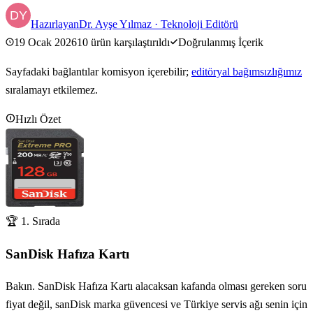
Hazırlayan
Dr. Ayşe Yılmaz
·
Teknoloji Editörü
19 Ocak 2026
10
ürün karşılaştırıldı
Doğrulanmış İçerik
Sayfadaki bağlantılar komisyon içerebilir;
editöryal bağımsızlığımız
sıralamayı etkilemez.
Hızlı Özet
🏆 1. Sırada
SanDisk Hafıza Kartı
Bakın. SanDisk Hafıza Kartı alacaksan kafanda olması gereken soru
fiyat değil, sanDisk marka güvencesi ve Türkiye servis ağı senin için