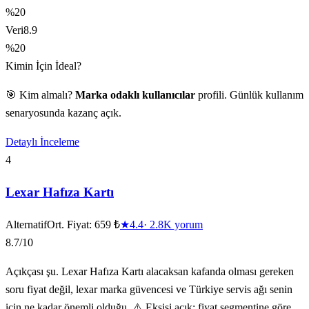
%20
Veri
8.9
%20
Kimin İçin İdeal?
🎯 Kim almalı?
Marka odaklı kullanıcılar
profili. Günlük kullanım
senaryosunda kazanç açık.
Detaylı İnceleme
4
Lexar Hafıza Kartı
Alternatif
Ort. Fiyat:
659 ₺
★
4.4
·
2.8K
yorum
8.7
/10
Açıkçası şu. Lexar Hafıza Kartı alacaksan kafanda olması gereken
soru fiyat değil, lexar marka güvencesi ve Türkiye servis ağı senin
için ne kadar önemli olduğu. ⚠️ Eksisi açık: fiyat segmentine göre