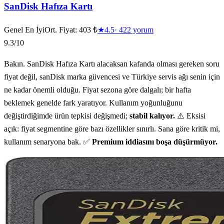
SanDisk Hafıza Kartı
Genel En İyi
Ort. Fiyat:
403 ₺
★
4.5
·
422
yorum
9.3
/10
Bakın. SanDisk Hafıza Kartı alacaksan kafanda olması gereken soru
fiyat değil, sanDisk marka güvencesi ve Türkiye servis ağı senin için
ne kadar önemli olduğu. Fiyat sezona göre dalgalı; bir hafta
beklemek genelde fark yaratıyor. Kullanım yoğunluğunu
değiştirdiğimde ürün tepkisi değişmedi;
stabil kalıyor.
⚠️ Eksisi
açık: fiyat segmentine göre bazı özellikler sınırlı. Sana göre kritik mi,
kullanım senaryona bak. ✅
Premium iddiasını boşa düşürmüyor.