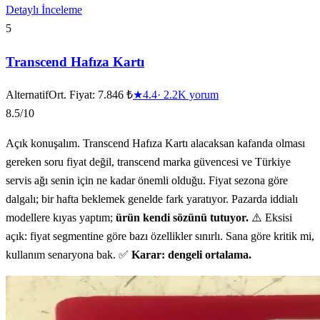
Detaylı İnceleme
5
Transcend Hafıza Kartı
Alternatif
Ort. Fiyat:
7.846 ₺
★
4.4
·
2.2K
yorum
8.5
/10
Açık konuşalım. Transcend Hafıza Kartı alacaksan kafanda olması
gereken soru fiyat değil, transcend marka güvencesi ve Türkiye
servis ağı senin için ne kadar önemli olduğu. Fiyat sezona göre
dalgalı; bir hafta beklemek genelde fark yaratıyor. Pazarda iddialı
modellere kıyas yaptım;
ürün kendi sözünü tutuyor.
⚠️ Eksisi
açık: fiyat segmentine göre bazı özellikler sınırlı. Sana göre kritik mi,
kullanım senaryona bak. ✅
Karar: dengeli ortalama.