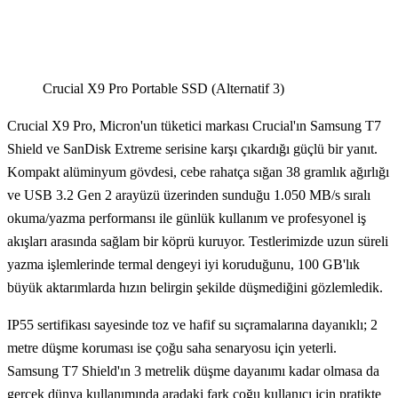
Crucial X9 Pro Portable SSD (Alternatif 3)
Crucial X9 Pro, Micron'un tüketici markası Crucial'ın Samsung T7
Shield ve SanDisk Extreme serisine karşı çıkardığı güçlü bir yanıt.
Kompakt alüminyum gövdesi, cebe rahatça sığan 38 gramlık ağırlığı
ve USB 3.2 Gen 2 arayüzü üzerinden sunduğu 1.050 MB/s sıralı
okuma/yazma performansı ile günlük kullanım ve profesyonel iş
akışları arasında sağlam bir köprü kuruyor. Testlerimizde uzun süreli
yazma işlemlerinde termal dengeyi iyi koruduğunu, 100 GB'lık
büyük aktarımlarda hızın belirgin şekilde düşmediğini gözlemledik.
IP55 sertifikası sayesinde toz ve hafif su sıçramalarına dayanıklı; 2
metre düşme koruması ise çoğu saha senaryosu için yeterli.
Samsung T7 Shield'ın 3 metrelik düşme dayanımı kadar olmasa da
gerçek dünya kullanımında aradaki fark çoğu kullanıcı için pratikte