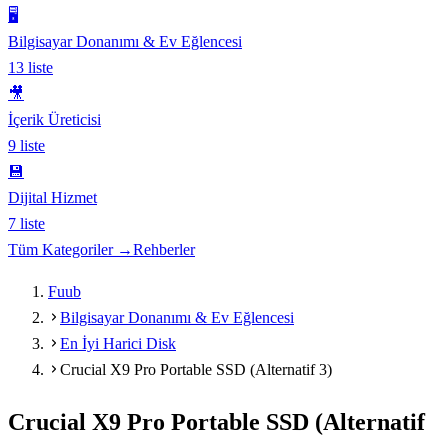
🖥️
Bilgisayar Donanımı & Ev Eğlencesi
13
liste
🎥
İçerik Üreticisi
9
liste
💾
Dijital Hizmet
7
liste
Tüm Kategoriler →
Rehberler
Fuub
Bilgisayar Donanımı & Ev Eğlencesi
En İyi Harici Disk
Crucial X9 Pro Portable SSD (Alternatif 3)
Crucial X9 Pro Portable SSD (Alternatif