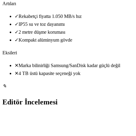
Artıları
✓
Rekabetçi fiyatta 1.050 MB/s hız
✓
IP55 su ve toz dayanımı
✓
2 metre düşme koruması
✓
Kompakt alüminyum gövde
Eksileri
✕
Marka bilinirliği Samsung/SanDisk kadar güçlü değil
✕
4 TB üstü kapasite seçeneği yok
✎
Editör İncelemesi