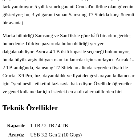
fark yaratmıyor. 5 yıllık sınırlı garanti Crucial'ın ürüne olan güvenini
gösteriyor; bu, 3 yıl garanti sunan Samsung T7 Shielda karşı önemli
bir avantaj.
Marka bilinirliği Samsung ve SanDisk'e göre hâlâ bir adım geride;
bu nedenle Türkiye pazarında bulunabilirliği yer yer
dalgalanabiliyor. Ayrıca 4 TB üstü kapasite seçeneği bulunmuyor,
bu da büyük arşiv ihtiyacı olan kullanıcılar için sınırlayıcı. Ancak 1-
2 TB aralığında, Samsung T7 Shield'ın altında seyreden fiyatı ile
Crucial X9 Pro, hız, dayanıklılık ve fiyat dengesi arayan kullanıcılar
için "yeni nesil" etiketini fazlasıyla hak ediyor. Özellikle öğrenciler
ve genel kullanıcılar için listedeki en akıllı alternatiflerden biri.
Teknik Özellikler
Teknik özellikler
Kapasite
1 TB / 2 TB / 4 TB
Arayüz
USB 3.2 Gen 2 (10 Gbps)