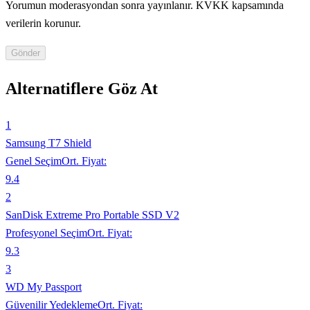
Yorumun moderasyondan sonra yayınlanır. KVKK kapsamında
verilerin korunur.
Gönder
Alternatiflere Göz At
1
Samsung T7 Shield
Genel Seçim
Ort. Fiyat:
9.4
2
SanDisk Extreme Pro Portable SSD V2
Profesyonel Seçim
Ort. Fiyat:
9.3
3
WD My Passport
Güvenilir Yedekleme
Ort. Fiyat: