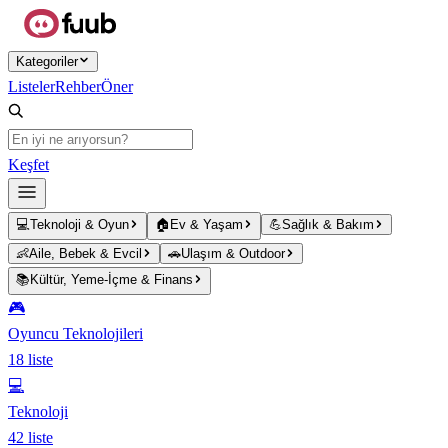
Ana içeriğe atla
Kategoriler
Listeler
Rehber
Öner
Keşfet
💻
Teknoloji & Oyun
🏠
Ev & Yaşam
💪
Sağlık & Bakım
👶
Aile, Bebek & Evcil
🚗
Ulaşım & Outdoor
📚
Kültür, Yeme-İçme & Finans
🎮
Oyuncu Teknolojileri
18
liste
💻
Teknoloji
42
liste