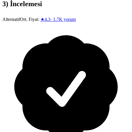
3)
İncelemesi
Alternatif
Ort. Fiyat:
★
4.3
·
1.7K
yorum