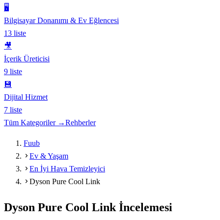
🖥️
Bilgisayar Donanımı & Ev Eğlencesi
13
liste
🎥
İçerik Üreticisi
9
liste
💾
Dijital Hizmet
7
liste
Tüm Kategoriler →
Rehberler
Fuub
Ev & Yaşam
En İyi Hava Temizleyici
Dyson Pure Cool Link
Dyson Pure Cool Link
İncelemesi