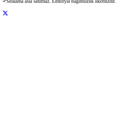
Sıralama asla satılmaz. Editoryal bağımsızlık ilkemizdir.