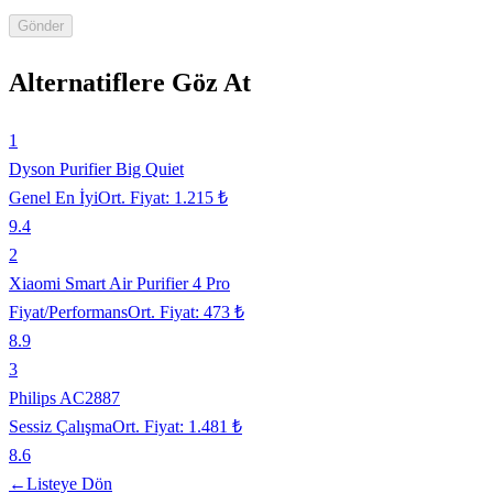
Gönder
Alternatiflere Göz At
1
Dyson Purifier Big Quiet
Genel En İyi
Ort. Fiyat:
1.215 ₺
9.4
2
Xiaomi Smart Air Purifier 4 Pro
Fiyat/Performans
Ort. Fiyat:
473 ₺
8.9
3
Philips AC2887
Sessiz Çalışma
Ort. Fiyat:
1.481 ₺
8.6
←
Listeye Dön