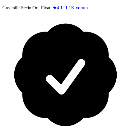
Guvenilir Secim
Ort. Fiyat:
★
4.1
·
1.1K
yorum