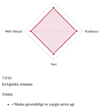
Web Sinyal
Kullanıcı
Veri
7.9
/10
İyi
Ağırlıklı ortalama
Artıları
✓
Marka guvenilirligi ve yaygin servis agi