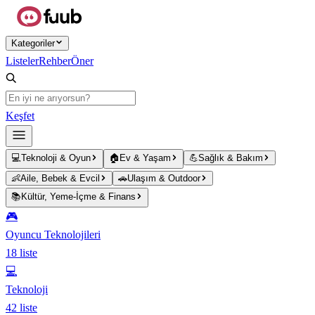
Ana içeriğe atla
Kategoriler
Listeler
Rehber
Öner
Keşfet
💻
Teknoloji & Oyun
🏠
Ev & Yaşam
💪
Sağlık & Bakım
👶
Aile, Bebek & Evcil
🚗
Ulaşım & Outdoor
📚
Kültür, Yeme-İçme & Finans
🎮
Oyuncu Teknolojileri
18
liste
💻
Teknoloji
42
liste