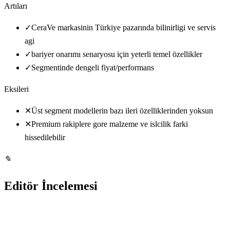
Artıları
✓
CeraVe markasinin Türkiye pazarında bilinirligi ve servis
agi
✓
bariyer onarımı senaryosu için yeterli temel özellikler
✓
Segmentinde dengeli fiyat/performans
Eksileri
✕
Üst segment modellerin bazı ileri özelliklerinden yoksun
✕
Premium rakiplere gore malzeme ve islcilik farki
hissedilebilir
✎
Editör İncelemesi