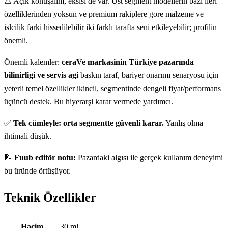
⚠️ Açık konuşalım, eksisi de var. Üst segment modellerin bazı ileri
özelliklerinden yoksun ve premium rakiplere gore malzeme ve
islcilik farki hissedilebilir iki farklı tarafta seni etkileyebilir; profilin
önemli.
Önemli kalemler:
ceraVe markasinin Türkiye pazarında
bilinirligi ve servis agi
baskın taraf, bariyer onarımı senaryosu için
yeterli temel özellikler ikincil, segmentinde dengeli fiyat/performans
üçüncü destek. Bu hiyerarşi karar vermede yardımcı.
✅
Tek cümleyle: orta segmentte güvenli karar.
Yanlış olma
ihtimali düşük.
📝
Fuub editör notu:
Pazardaki algısı ile gerçek kullanım deneyimi
bu üründe örtüşüyor.
Teknik Özellikler
Teknik özellikler
Hacim
30 ml