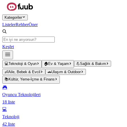
Ana içeriğe atla
Kategoriler
Listeler
Rehber
Öner
Keşfet
💻
Teknoloji & Oyun
🏠
Ev & Yaşam
💪
Sağlık & Bakım
👶
Aile, Bebek & Evcil
🚗
Ulaşım & Outdoor
📚
Kültür, Yeme-İçme & Finans
🎮
Oyuncu Teknolojileri
18
liste
💻
Teknoloji
42
liste