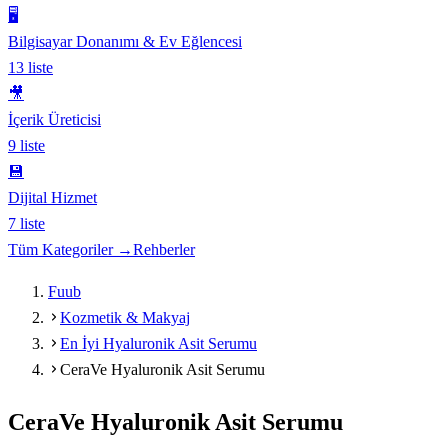
🖥️
Bilgisayar Donanımı & Ev Eğlencesi
13
liste
🎥
İçerik Üreticisi
9
liste
💾
Dijital Hizmet
7
liste
Tüm Kategoriler →
Rehberler
Fuub
Kozmetik & Makyaj
En İyi Hyaluronik Asit Serumu
CeraVe Hyaluronik Asit Serumu
CeraVe Hyaluronik Asit Serumu