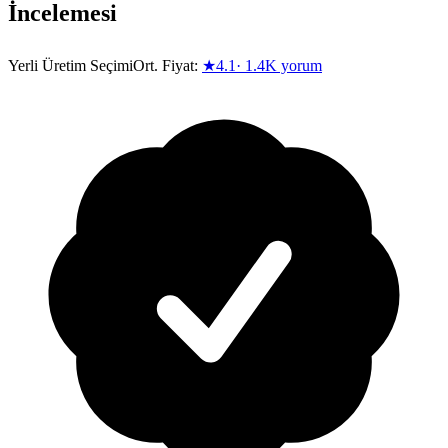
İncelemesi
Yerli Üretim Seçimi
Ort. Fiyat:
★
4.1
·
1.4K
yorum