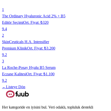
1
The Ordinary Hyaluronic Acid 2% + B5
Editör Seçimi
Ort. Fiyat:
₺320
9.4
2
SkinCeuticals H.A. Intensifier
Premium Klinik
Ort. Fiyat:
₺3.200
9.2
3
La Roche-Posay Hyalu B5 Serum
Eczane Kalitesi
Ort. Fiyat:
₺1.100
9.2
←
Listeye Dön
Her kategoride en iyisini bul. Veri odaklı, topluluk destekli