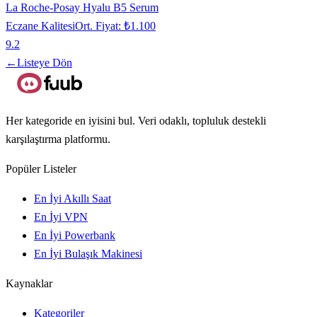
La Roche-Posay Hyalu B5 Serum
Eczane Kalitesi
Ort. Fiyat:
₺1.100
9.2
←
Listeye Dön
Her kategoride en iyisini bul. Veri odaklı, topluluk destekli
karşılaştırma platformu.
Popüler Listeler
En İyi Akıllı Saat
En İyi VPN
En İyi Powerbank
En İyi Bulaşık Makinesi
Kaynaklar
Kategoriler