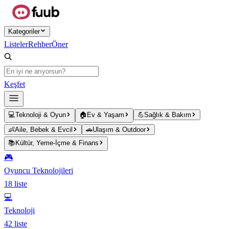
Ana içeriğe atla
Kategoriler
Listeler
Rehber
Öner
Keşfet
💻
Teknoloji & Oyun
🏠
Ev & Yaşam
💪
Sağlık & Bakım
👶
Aile, Bebek & Evcil
🚗
Ulaşım & Outdoor
📚
Kültür, Yeme-İçme & Finans
🎮
Oyuncu Teknolojileri
18
liste
💻
Teknoloji
42
liste