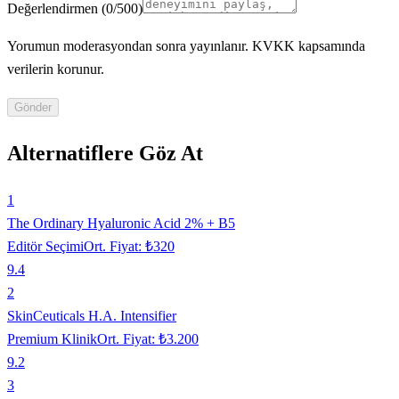
Değerlendirmen
(
0
/500)
Yorumun moderasyondan sonra yayınlanır. KVKK kapsamında
verilerin korunur.
Gönder
Alternatiflere Göz At
1
The Ordinary Hyaluronic Acid 2% + B5
Editör Seçimi
Ort. Fiyat:
₺320
9.4
2
SkinCeuticals H.A. Intensifier
Premium Klinik
Ort. Fiyat:
₺3.200
9.2
3