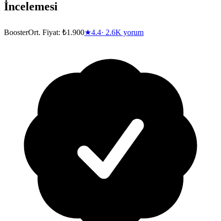
İncelemesi
Booster
Ort. Fiyat:
₺1.900
★
4.4
·
2.6K
yorum