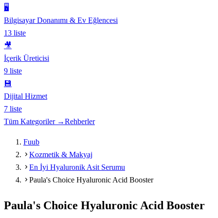
🖥️
Bilgisayar Donanımı & Ev Eğlencesi
13
liste
🎥
İçerik Üreticisi
9
liste
💾
Dijital Hizmet
7
liste
Tüm Kategoriler →
Rehberler
Fuub
Kozmetik & Makyaj
En İyi Hyaluronik Asit Serumu
Paula's Choice Hyaluronic Acid Booster
Paula's Choice Hyaluronic Acid Booster