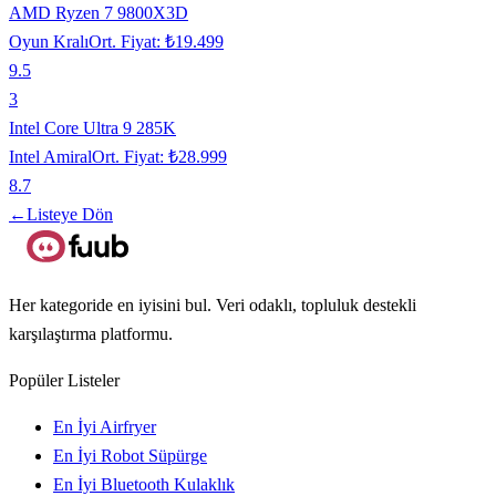
AMD Ryzen 7 9800X3D
Oyun Kralı
Ort. Fiyat:
₺19.499
9.5
3
Intel Core Ultra 9 285K
Intel Amiral
Ort. Fiyat:
₺28.999
8.7
←
Listeye Dön
Her kategoride en iyisini bul. Veri odaklı, topluluk destekli
karşılaştırma platformu.
Popüler Listeler
En İyi Airfryer
En İyi Robot Süpürge
En İyi Bluetooth Kulaklık