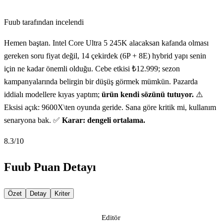
Fuub tarafından incelendi
Hemen baştan. Intel Core Ultra 5 245K alacaksan kafanda olması
gereken soru fiyat değil, 14 çekirdek (6P + 8E) hybrid yapı senin
için ne kadar önemli olduğu. Cebe etkisi ₺12.999; sezon
kampanyalarında belirgin bir düşüş görmek mümkün. Pazarda
iddialı modellere kıyas yaptım;
ürün kendi sözünü tutuyor.
⚠️
Eksisi açık: 9600X\ten oyunda geride. Sana göre kritik mi, kullanım
senaryona bak. ✅
Karar: dengeli ortalama.
8.3
/10
Fuub Puan Detayı
Özet
Detay
Kriter
Editör