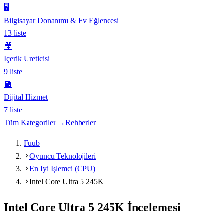
🖥️
Bilgisayar Donanımı & Ev Eğlencesi
13
liste
🎥
İçerik Üreticisi
9
liste
💾
Dijital Hizmet
7
liste
Tüm Kategoriler →
Rehberler
Fuub
Oyuncu Teknolojileri
En İyi İşlemci (CPU)
Intel Core Ultra 5 245K
Intel Core Ultra 5 245K
İncelemesi