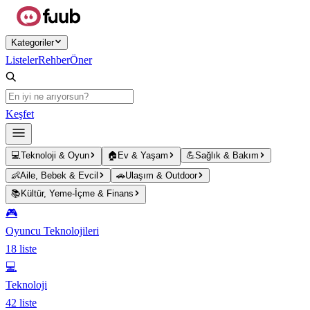
Ana içeriğe atla
Kategoriler
Listeler
Rehber
Öner
Keşfet
💻
Teknoloji & Oyun
🏠
Ev & Yaşam
💪
Sağlık & Bakım
👶
Aile, Bebek & Evcil
🚗
Ulaşım & Outdoor
📚
Kültür, Yeme-İçme & Finans
🎮
Oyuncu Teknolojileri
18
liste
💻
Teknoloji
42
liste