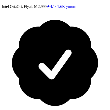
Intel Orta
Ort. Fiyat:
₺12.999
★
4.1
·
1.6K
yorum