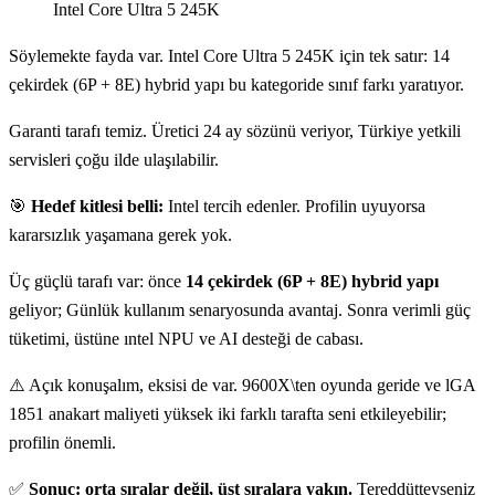
Intel Core Ultra 5 245K
Söylemekte fayda var. Intel Core Ultra 5 245K için tek satır: 14
çekirdek (6P + 8E) hybrid yapı bu kategoride sınıf farkı yaratıyor.
Garanti tarafı temiz. Üretici 24 ay sözünü veriyor, Türkiye yetkili
servisleri çoğu ilde ulaşılabilir.
🎯
Hedef kitlesi belli:
Intel tercih edenler. Profilin uyuyorsa
kararsızlık yaşamana gerek yok.
Üç güçlü tarafı var: önce
14 çekirdek (6P + 8E) hybrid yapı
geliyor; Günlük kullanım senaryosunda avantaj. Sonra verimli güç
tüketimi, üstüne ıntel NPU ve AI desteği de cabası.
⚠️ Açık konuşalım, eksisi de var. 9600X\ten oyunda geride ve lGA
1851 anakart maliyeti yüksek iki farklı tarafta seni etkileyebilir;
profilin önemli.
✅
Sonuç: orta sıralar değil, üst sıralara yakın.
Tereddütteyseniz