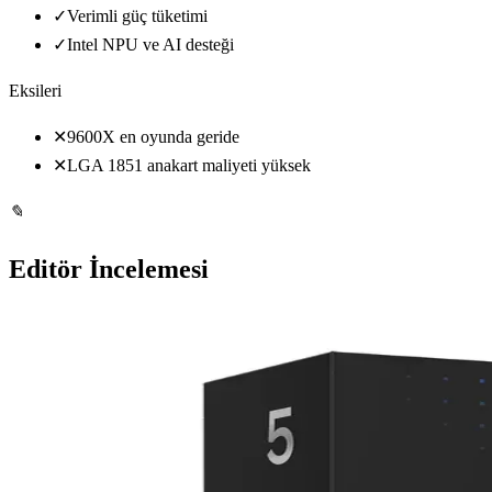
✓
Verimli güç tüketimi
✓
Intel NPU ve AI desteği
Eksileri
✕
9600X en oyunda geride
✕
LGA 1851 anakart maliyeti yüksek
✎
Editör İncelemesi