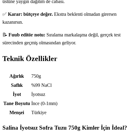
üstüne yaygın dağıtım de cabası.
✅
Karar: bütçeye değer.
Ekstra beklenti olmadan girersen
kazanırsın.
📝
Fuub editör notu:
Sıralama markalaşma değil, gerçek test
sürecinden geçmiş olmasından geliyor.
Teknik Özellikler
Teknik özellikler
Ağırlık
750g
Saflık
%99 NaCl
İyot
İyotsuz
Tane Boyutu
İnce (0-1mm)
Menşei
Türkiye
Salina İyotsuz Sofra Tuzu 750g
Kimler İçin İdeal?