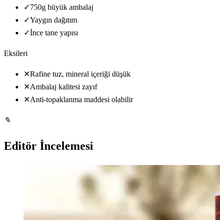
✓
750g büyük ambalaj
✓
Yaygın dağıtım
✓
İnce tane yapısı
Eksileri
✕
Rafine tuz, mineral içeriği düşük
✕
Ambalaj kalitesi zayıf
✕
Anti-topaklanma maddesi olabilir
✎
Editör İncelemesi