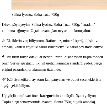
Salina İyotsuz Sofra Tuzu 750g
Direkt söyleyeyim. Salina İyotsuz Sofra Tuzu 750g, "sıradan"
tanımına sığmıyor. Uçtaki avantajları neyse onu konuşalım.
⚠️ Eksiklerin var, biliyorum. Rafine tuz, mineral içeriği düşük ve
ambalaj kalitesi zayıf iki farklı kullanıcıya iki farklı şey ifade ediyor.
🎯 Bu ürün bütçe odaklılar hedefli; profil dışındaysan başka modeli
öner. Servis ağı güçlü. İki yıl üretici garantisi standart; yedek parça
erişimi pazardaki ortalamanın üzerinde.
💸 ₺25 fiyat etiketi. ay sonu kampanyaları ve outlet seçenekleriyle
aşağı çekilebiliyor.
Üç güçlü tarafı var: önce
kategorinin en düşük fiyatı
geliyor;
Toplu turşu senaryosunda avantaj. Sonra 750g büyük ambalaj,