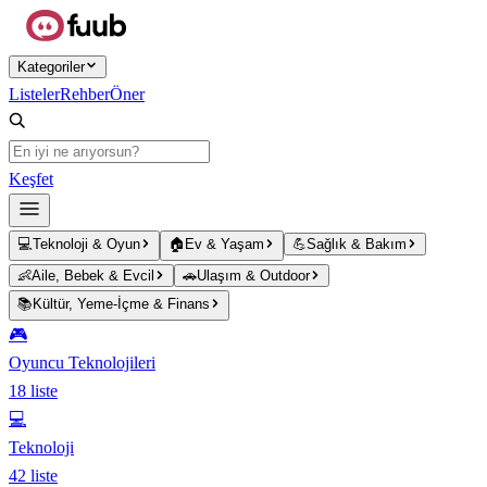
Ana içeriğe atla
Kategoriler
Listeler
Rehber
Öner
Keşfet
💻
Teknoloji & Oyun
🏠
Ev & Yaşam
💪
Sağlık & Bakım
👶
Aile, Bebek & Evcil
🚗
Ulaşım & Outdoor
📚
Kültür, Yeme-İçme & Finans
🎮
Oyuncu Teknolojileri
18
liste
💻
Teknoloji
42
liste