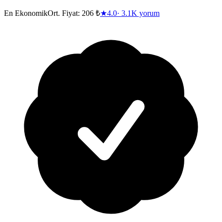
En Ekonomik
Ort. Fiyat:
206 ₺
★
4.0
·
3.1K
yorum