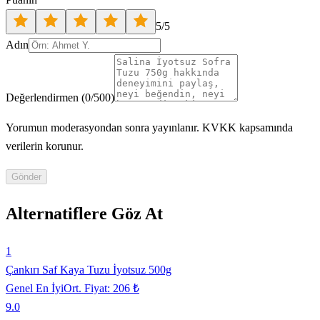
5
/5
Adın
Değerlendirmen
(
0
/500)
Yorumun moderasyondan sonra yayınlanır. KVKK kapsamında
verilerin korunur.
Gönder
Alternatiflere Göz At
1
Çankırı Saf Kaya Tuzu İyotsuz 500g
Genel En İyi
Ort. Fiyat:
206 ₺
9.0