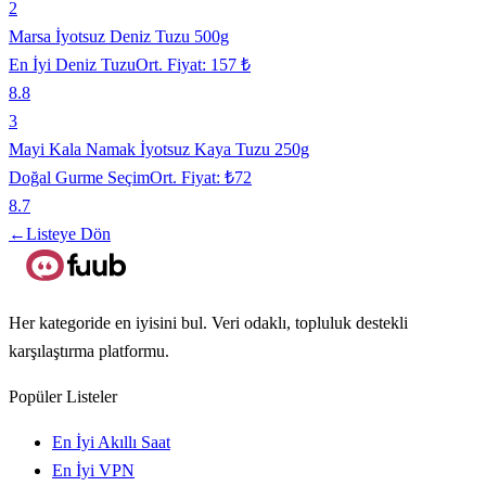
2
Marsa İyotsuz Deniz Tuzu 500g
En İyi Deniz Tuzu
Ort. Fiyat:
157 ₺
8.8
3
Mayi Kala Namak İyotsuz Kaya Tuzu 250g
Doğal Gurme Seçim
Ort. Fiyat:
₺72
8.7
←
Listeye Dön
Her kategoride en iyisini bul. Veri odaklı, topluluk destekli
karşılaştırma platformu.
Popüler Listeler
En İyi Akıllı Saat
En İyi VPN