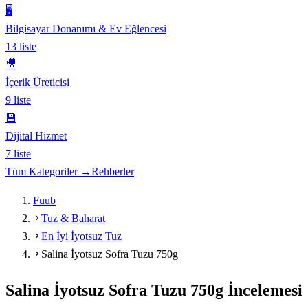
🖥️
Bilgisayar Donanımı & Ev Eğlencesi
13
liste
🎥
İçerik Üreticisi
9
liste
💾
Dijital Hizmet
7
liste
Tüm Kategoriler →
Rehberler
Fuub
Tuz & Baharat
En İyi İyotsuz Tuz
Salina İyotsuz Sofra Tuzu 750g
Salina İyotsuz Sofra Tuzu 750g
İncelemesi