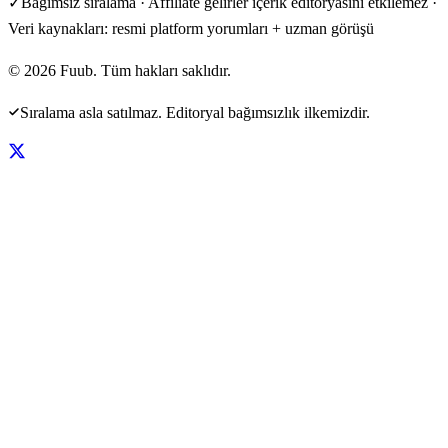
✓
Bağımsız sıralama · Affiliate gelirler içerik editöryasını etkilemez ·
Veri kaynakları: resmi platform yorumları + uzman görüşü
©
2026
Fuub. Tüm hakları saklıdır.
Sıralama asla satılmaz. Editoryal bağımsızlık ilkemizdir.