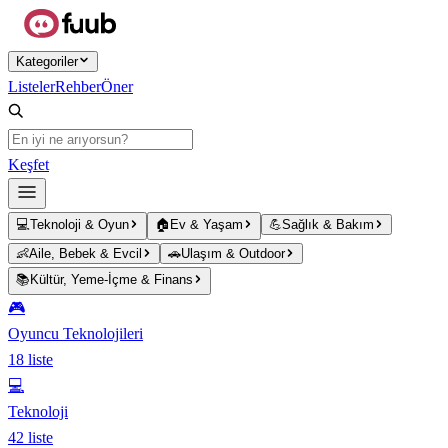
Ana içeriğe atla
Kategoriler
Listeler
Rehber
Öner
Keşfet
💻
Teknoloji & Oyun
🏠
Ev & Yaşam
💪
Sağlık & Bakım
👶
Aile, Bebek & Evcil
🚗
Ulaşım & Outdoor
📚
Kültür, Yeme-İçme & Finans
🎮
Oyuncu Teknolojileri
18
liste
💻
Teknoloji
42
liste