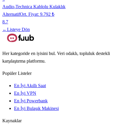
Audio-Technica Kablolu Kulaklık
Alternatif
Ort. Fiyat:
9.792 ₺
8.7
←
Listeye Dön
Her kategoride en iyisini bul. Veri odaklı, topluluk destekli
karşılaştırma platformu.
Popüler Listeler
En İyi Akıllı Saat
En İyi VPN
En İyi Powerbank
En İyi Bulaşık Makinesi
Kaynaklar