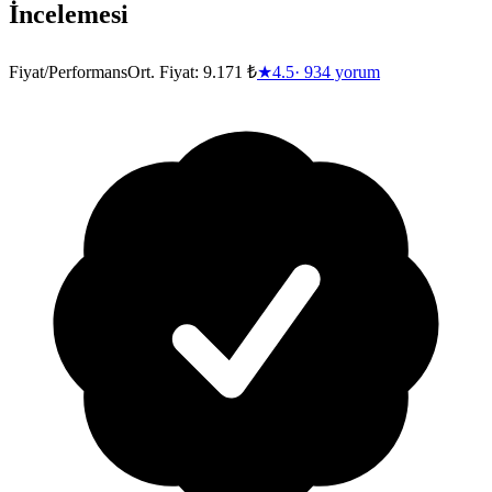
İncelemesi
Fiyat/Performans
Ort. Fiyat:
9.171 ₺
★
4.5
·
934
yorum