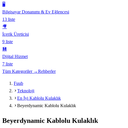
🖥️
Bilgisayar Donanımı & Ev Eğlencesi
13
liste
🎥
İçerik Üreticisi
9
liste
💾
Dijital Hizmet
7
liste
Tüm Kategoriler →
Rehberler
Fuub
Teknoloji
En İyi Kablolu Kulaklık
Beyerdynamic Kablolu Kulaklık
Beyerdynamic Kablolu Kulaklık