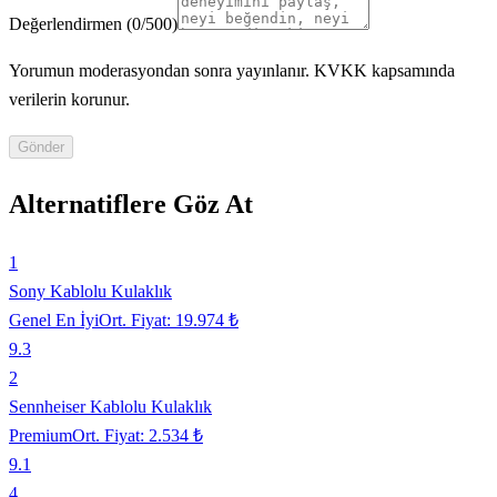
Değerlendirmen
(
0
/500)
Yorumun moderasyondan sonra yayınlanır. KVKK kapsamında
verilerin korunur.
Gönder
Alternatiflere Göz At
1
Sony Kablolu Kulaklık
Genel En İyi
Ort. Fiyat:
19.974 ₺
9.3
2
Sennheiser Kablolu Kulaklık
Premium
Ort. Fiyat:
2.534 ₺
9.1
4