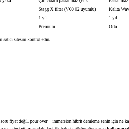
p yaka
Çift cidarlı paslanmaz çelik
Paslanmaz 
Stagg X filter (V60 02 uyumlu)
Kalita Wav
1 yıl
1 yıl
Premium
Orta
 satıcı sitesini kontrol edin.
ru fiyat değil, pour over + immersion hibrit demleme senin için ne kad
an yana test ettim; aradaki fark ilk bakışta görünmüyor ama
kullanım sık