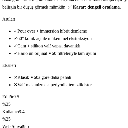
belirgin bir düşüş görmek mümkün. ✅
Karar: dengeli ortalama.
Artıları
✓
Pour over + immersion hibrit demleme
✓
60° konik açı ile mükemmel ekstraksiyon
✓
Cam + silikon valf yapısı dayanıklı
✓
Hario un orijinal V60 filtreleriyle tam uyum
Eksileri
✕
Klasik V60a göre daha pahalı
✕
Valf mekanizması periyodik temizlik ister
Editör
9.5
%35
Kullanıcı
9.4
%25
Web Sinyal
9.5