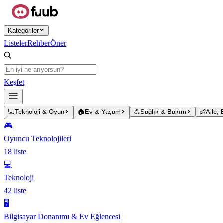
Ana içeriğe atla
Kategoriler
Listeler
Rehber
Öner
Keşfet
💻
Teknoloji & Oyun
🏠
Ev & Yaşam
💪
Sağlık & Bakım
👶
Aile,
🎮
Oyuncu Teknolojileri
18
liste
💻
Teknoloji
42
liste
🖥️
Bilgisayar Donanımı & Ev Eğlencesi