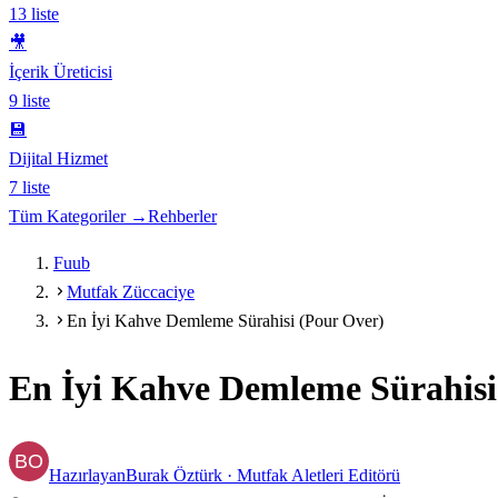
13
liste
🎥
İçerik Üreticisi
9
liste
💾
Dijital Hizmet
7
liste
Tüm Kategoriler →
Rehberler
Fuub
Mutfak Züccaciye
En İyi Kahve Demleme Sürahisi (Pour Over)
En İyi Kahve Demleme Sürahisi
Hazırlayan
Burak Öztürk
·
Mutfak Aletleri Editörü