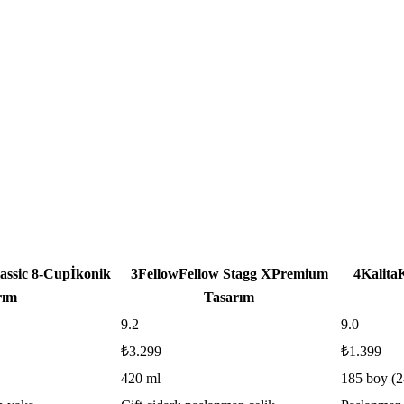
assic 8-Cup
İkonik
3
Fellow
Fellow Stagg X
Premium
4
Kalita
K
rım
Tasarım
9.2
9.0
₺3.299
₺1.399
420 ml
185 boy (2