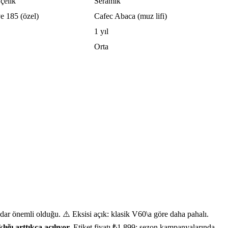
çelik
Seramik
e 185 (özel)
Cafec Abaca (muz lifi)
1 yıl
Orta
ar önemli olduğu. ⚠️ Eksisi açık: klasik V60\a göre daha pahalı.
lığı arttıkça açılıyor.
Etiket fiyatı ₺1.899; sezon kampanyalarında