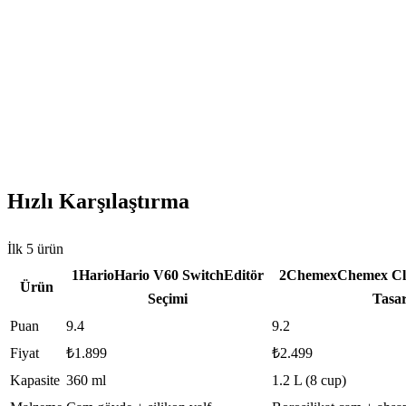
Hızlı Karşılaştırma
İlk
5
ürün
1
Hario
Hario V60 Switch
Editör
2
Chemex
Chemex Cl
Ürün
Seçimi
Tasa
Puan
9.4
9.2
Fiyat
₺1.899
₺2.499
Kapasite
360 ml
1.2 L (8 cup)