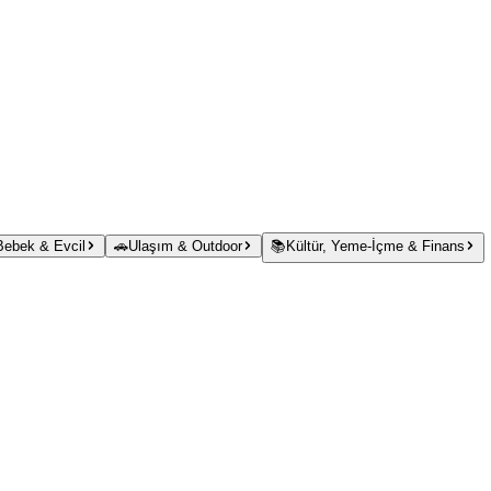
 Bebek & Evcil
🚗
Ulaşım & Outdoor
📚
Kültür, Yeme-İçme & Finans