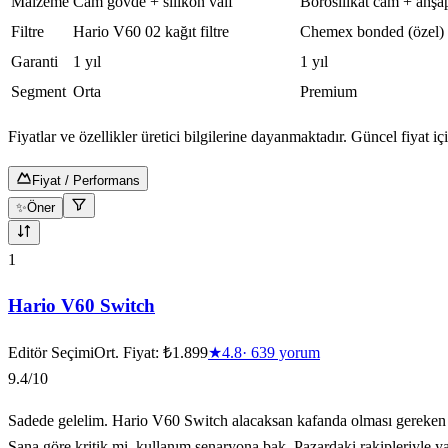
Malzeme
Cam gövde + silikon valf
Borosilikat cam + ahşa
Filtre
Hario V60 02 kağıt filtre
Chemex bonded (özel)
Garanti
1 yıl
1 yıl
Segment
Orta
Premium
Fiyatlar ve özellikler üretici bilgilerine dayanmaktadır. Güncel fiyat için
Fiyat / Performans
✨
Öner
10
ürün gösteriliyor
1
Hario V60 Switch
Editör Seçimi
Ort. Fiyat:
₺1.899
★
4.8
·
639
yorum
9.4
/10
Sadede gelelim. Hario V60 Switch alacaksan kafanda olması gereken so
Sana göre kritik mi, kullanım senaryona bak. Pazardaki rakipleriyle y