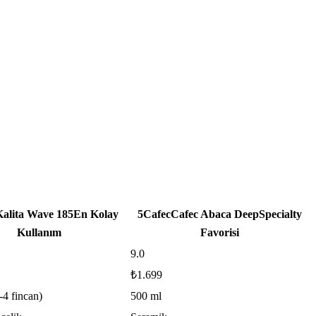
alita Wave 185
En Kolay
5
Cafec
Cafec Abaca Deep
Specialty
Kullanım
Favorisi
9.0
₺1.699
-4 fincan)
500 ml