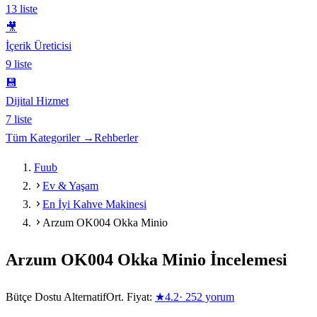
13
liste
🎥
İçerik Üreticisi
9
liste
💾
Dijital Hizmet
7
liste
Tüm Kategoriler →
Rehberler
Fuub
Ev & Yaşam
En İyi Kahve Makinesi
Arzum OK004 Okka Minio
Arzum OK004 Okka Minio
İncelemesi
Bütçe Dostu Alternatif
Ort. Fiyat:
★
4.2
·
252
yorum