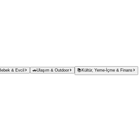
 Bebek & Evcil
🚗
Ulaşım & Outdoor
📚
Kültür, Yeme-İçme & Finans