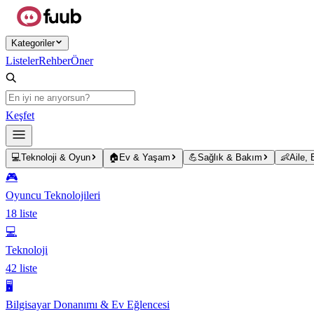
Ana içeriğe atla
Kategoriler
Listeler
Rehber
Öner
Keşfet
💻
Teknoloji & Oyun
🏠
Ev & Yaşam
💪
Sağlık & Bakım
👶
Aile,
🎮
Oyuncu Teknolojileri
18
liste
💻
Teknoloji
42
liste
🖥️
Bilgisayar Donanımı & Ev Eğlencesi