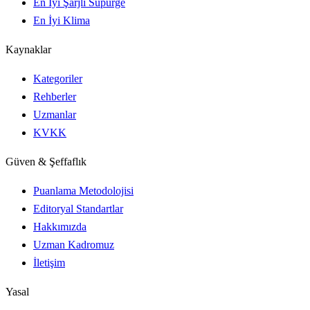
En İyi Şarjlı Süpürge
En İyi Klima
Kaynaklar
Kategoriler
Rehberler
Uzmanlar
KVKK
Güven & Şeffaflık
Puanlama Metodolojisi
Editoryal Standartlar
Hakkımızda
Uzman Kadromuz
İletişim
Yasal