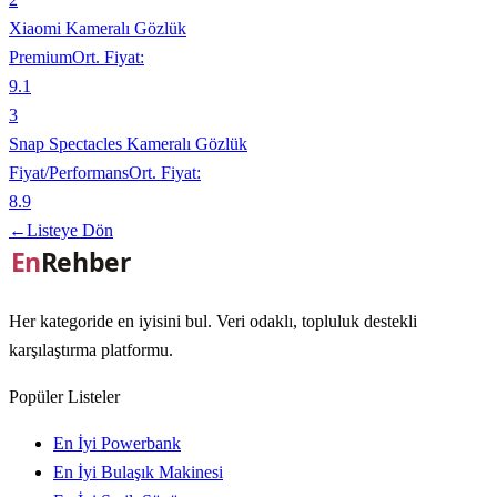
Xiaomi Kameralı Gözlük
Premium
Ort. Fiyat:
9.1
3
Snap Spectacles Kameralı Gözlük
Fiyat/Performans
Ort. Fiyat:
8.9
←
Listeye Dön
Her kategoride en iyisini bul. Veri odaklı, topluluk destekli
karşılaştırma platformu.
Popüler Listeler
En İyi Powerbank
En İyi Bulaşık Makinesi