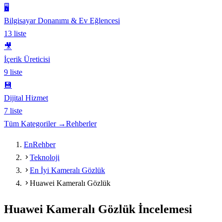
🖥️
Bilgisayar Donanımı & Ev Eğlencesi
13
liste
🎥
İçerik Üreticisi
9
liste
💾
Dijital Hizmet
7
liste
Tüm Kategoriler →
Rehberler
EnRehber
Teknoloji
En İyi Kameralı Gözlük
Huawei Kameralı Gözlük
Huawei Kameralı Gözlük
İncelemesi