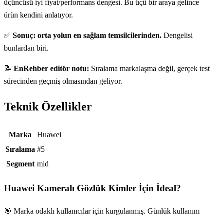
üçüncüsü iyi fiyat/performans dengesi. Bu üçü bir araya gelince
ürün kendini anlatıyor.
✅
Sonuç: orta yolun en sağlam temsilcilerinden.
Dengelisi
bunlardan biri.
📝
EnRehber editör notu:
Sıralama markalaşma değil, gerçek test
sürecinden geçmiş olmasından geliyor.
Teknik Özellikler
Teknik özellikler
Marka
Huawei
Sıralama
#5
Segment
mid
Huawei Kameralı Gözlük
Kimler İçin İdeal?
🎯 Marka odaklı kullanıcılar için kurgulanmış. Günlük kullanım