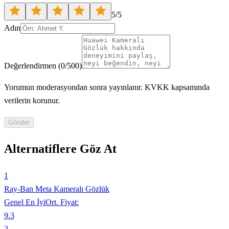
5
/5
Adın
Değerlendirmen
(
0
/500)
Yorumun moderasyondan sonra yayınlanır. KVKK kapsamında
verilerin korunur.
Gönder
Alternatiflere Göz At
1
Ray-Ban Meta Kameralı Gözlük
Genel En İyi
Ort. Fiyat:
9.3
2