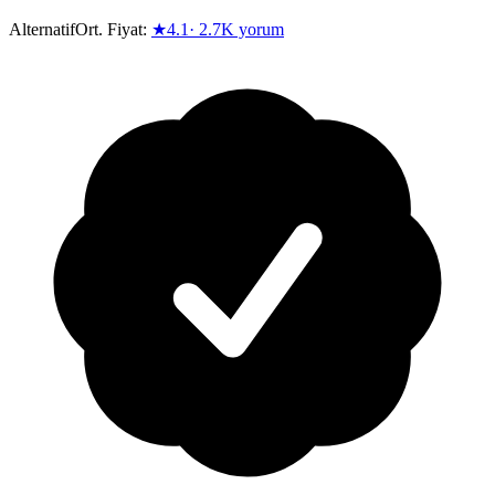
Alternatif
Ort. Fiyat:
★
4.1
·
2.7K
yorum