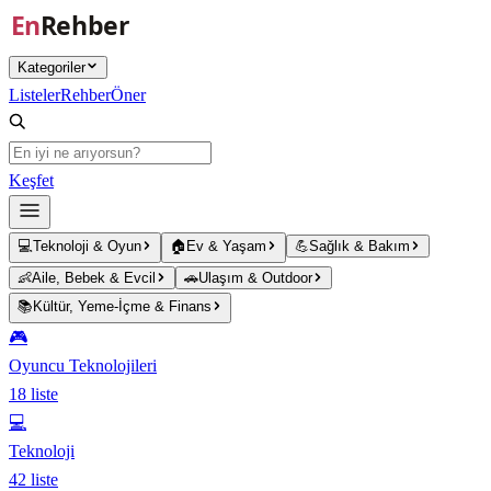
Ana içeriğe atla
Kategoriler
Listeler
Rehber
Öner
Keşfet
💻
Teknoloji & Oyun
🏠
Ev & Yaşam
💪
Sağlık & Bakım
👶
Aile, Bebek & Evcil
🚗
Ulaşım & Outdoor
📚
Kültür, Yeme-İçme & Finans
🎮
Oyuncu Teknolojileri
18
liste
💻
Teknoloji
42
liste