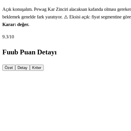
Açık konuşalım. Pewag Kar Zinciri alacaksan kafanda olması gereken s
beklemek genelde fark yaratıyor. ⚠️ Eksisi açık: fiyat segmentine göre
Karar: değer.
9.3
/10
Fuub Puan Detayı
Özet
Detay
Kriter