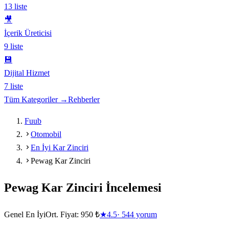
13
liste
🎥
İçerik Üreticisi
9
liste
💾
Dijital Hizmet
7
liste
Tüm Kategoriler →
Rehberler
Fuub
Otomobil
En İyi Kar Zinciri
Pewag Kar Zinciri
Pewag Kar Zinciri
İncelemesi
Genel En İyi
Ort. Fiyat:
950 ₺
★
4.5
·
544
yorum