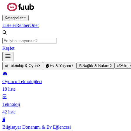
Ana içeriğe atla
Kategoriler
Listeler
Rehber
Öner
Keşfet
💻
Teknoloji & Oyun
🏠
Ev & Yaşam
💪
Sağlık & Bakım
👶
Aile,
🎮
Oyuncu Teknolojileri
18
liste
💻
Teknoloji
42
liste
🖥️
Bilgisayar Donanımı & Ev Eğlencesi