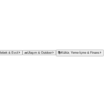
 Bebek & Evcil
🚗
Ulaşım & Outdoor
📚
Kültür, Yeme-İçme & Finans