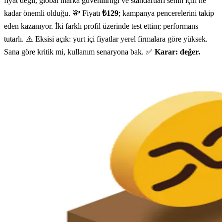
fiyat değil, global marka güvenilirliği ve standartları senin için ne
kadar önemli olduğu. 💸 Fiyatı
₺129
; kampanya pencerelerini takip
eden kazanıyor. İki farklı profil üzerinde test ettim; performans
tutarlı. ⚠️ Eksisi açık: yurt içi fiyatlar yerel firmalara göre yüksek.
Sana göre kritik mi, kullanım senaryona bak. ✅
Karar: değer.