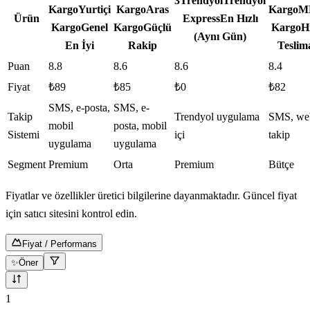
3
Trendyol
Trendyol
Kargo
Yurtiçi
Kargo
Aras
Kargo
M
Ürün
Express
En Hızlı
Kargo
Genel
Kargo
Güçlü
Kargo
Hı
(Aynı Gün)
En İyi
Rakip
Teslim
Puan
8.8
8.6
8.6
8.4
Fiyat
₺89
₺85
₺0
₺82
SMS, e-posta,
SMS, e-
Takip
Trendyol uygulama
SMS, we
mobil
posta, mobil
Sistemi
içi
takip
uygulama
uygulama
Segment
Premium
Orta
Premium
Bütçe
Fiyatlar ve özellikler üretici bilgilerine dayanmaktadır. Güncel fiyat
için satıcı sitesini kontrol edin.
Fiyat / Performans
✨
Öner
10
ürün gösteriliyor
1