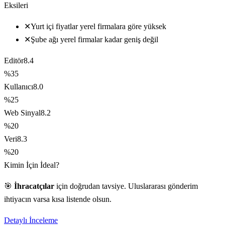
Eksileri
✕
Yurt içi fiyatlar yerel firmalara göre yüksek
✕
Şube ağı yerel firmalar kadar geniş değil
Editör
8.4
%35
Kullanıcı
8.0
%25
Web Sinyal
8.2
%20
Veri
8.3
%20
Kimin İçin İdeal?
🎯
İhracatçılar
için doğrudan tavsiye. Uluslararası gönderim
ihtiyacın varsa kısa listende olsun.
Detaylı İnceleme