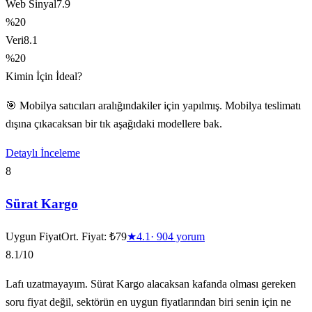
Web Sinyal
7.9
%20
Veri
8.1
%20
Kimin İçin İdeal?
🎯 Mobilya satıcıları aralığındakiler için yapılmış. Mobilya teslimatı
dışına çıkacaksan bir tık aşağıdaki modellere bak.
Detaylı İnceleme
8
Sürat Kargo
Uygun Fiyat
Ort. Fiyat:
₺79
★
4.1
·
904
yorum
8.1
/10
Lafı uzatmayayım. Sürat Kargo alacaksan kafanda olması gereken
soru fiyat değil, sektörün en uygun fiyatlarından biri senin için ne