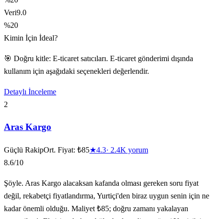
Veri
9.0
%20
Kimin İçin İdeal?
🎯 Doğru kitle: E-ticaret satıcıları. E-ticaret gönderimi dışında
kullanım için aşağıdaki seçenekleri değerlendir.
Detaylı İnceleme
2
Aras Kargo
Güçlü Rakip
Ort. Fiyat:
₺85
★
4.3
·
2.4K
yorum
8.6
/10
Şöyle. Aras Kargo alacaksan kafanda olması gereken soru fiyat
değil, rekabetçi fiyatlandırma, Yurtiçi'den biraz uygun senin için ne
kadar önemli olduğu. Maliyet ₺85; doğru zamanı yakalayan