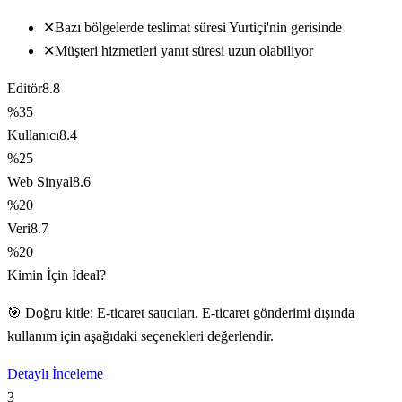
✕
Bazı bölgelerde teslimat süresi Yurtiçi'nin gerisinde
✕
Müşteri hizmetleri yanıt süresi uzun olabiliyor
Editör
8.8
%35
Kullanıcı
8.4
%25
Web Sinyal
8.6
%20
Veri
8.7
%20
Kimin İçin İdeal?
🎯 Doğru kitle: E-ticaret satıcıları. E-ticaret gönderimi dışında
kullanım için aşağıdaki seçenekleri değerlendir.
Detaylı İnceleme
3