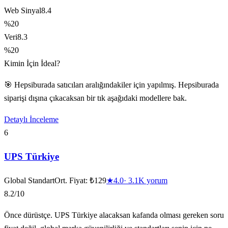
Web Sinyal
8.4
%20
Veri
8.3
%20
Kimin İçin İdeal?
🎯 Hepsiburada satıcıları aralığındakiler için yapılmış. Hepsiburada
siparişi dışına çıkacaksan bir tık aşağıdaki modellere bak.
Detaylı İnceleme
6
UPS Türkiye
Global Standart
Ort. Fiyat:
₺129
★
4.0
·
3.1K
yorum
8.2
/10
Önce dürüstçe. UPS Türkiye alacaksan kafanda olması gereken soru