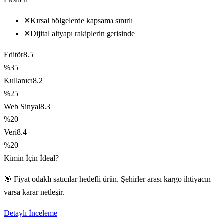
✕
Kırsal bölgelerde kapsama sınırlı
✕
Dijital altyapı rakiplerin gerisinde
Editör
8.5
%35
Kullanıcı
8.2
%25
Web Sinyal
8.3
%20
Veri
8.4
%20
Kimin İçin İdeal?
🎯 Fiyat odaklı satıcılar hedefli ürün. Şehirler arası kargo ihtiyacın
varsa karar netleşir.
Detaylı İnceleme