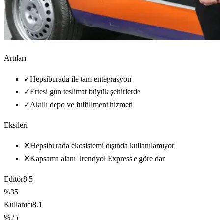
Artıları
✓
Hepsiburada ile tam entegrasyon
✓
Ertesi gün teslimat büyük şehirlerde
✓
Akıllı depo ve fulfillment hizmeti
Eksileri
✕
Hepsiburada ekosistemi dışında kullanılamıyor
✕
Kapsama alanı Trendyol Express'e göre dar
Editör
8.5
%35
Kullanıcı
8.1
%25