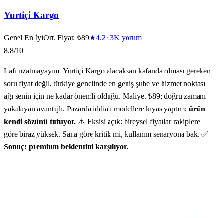
Yurtiçi Kargo
Genel En İyi
Ort. Fiyat:
₺89
★
4.2
·
3K
yorum
8.8
/10
Lafı uzatmayayım. Yurtiçi Kargo alacaksan kafanda olması gereken
soru fiyat değil, türkiye genelinde en geniş şube ve hizmet noktası
ağı senin için ne kadar önemli olduğu. Maliyet ₺89; doğru zamanı
yakalayan avantajlı. Pazarda iddialı modellere kıyas yaptım;
ürün
kendi sözünü tutuyor.
⚠️ Eksisi açık: bireysel fiyatlar rakiplere
göre biraz yüksek. Sana göre kritik mi, kullanım senaryona bak. ✅
Sonuç: premium beklentini karşılıyor.