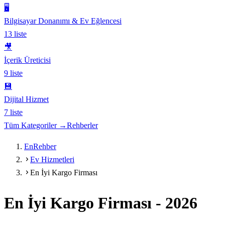
🖥️
Bilgisayar Donanımı & Ev Eğlencesi
13
liste
🎥
İçerik Üreticisi
9
liste
💾
Dijital Hizmet
7
liste
Tüm Kategoriler →
Rehberler
EnRehber
Ev Hizmetleri
En İyi Kargo Firması
En İyi Kargo Firması
-
2026