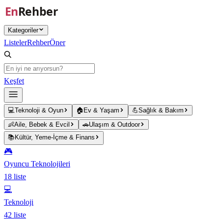
Ana içeriğe atla
Kategoriler
Listeler
Rehber
Öner
Keşfet
💻
Teknoloji & Oyun
🏠
Ev & Yaşam
💪
Sağlık & Bakım
👶
Aile, Bebek & Evcil
🚗
Ulaşım & Outdoor
📚
Kültür, Yeme-İçme & Finans
🎮
Oyuncu Teknolojileri
18
liste
💻
Teknoloji
42
liste