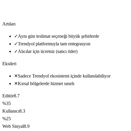
Artıları
✓
Aynı gün teslimat seçeneği büyük şehirlerde
✓
Trendyol platformuyla tam entegrasyon
✓
Alıcılar için ücretsiz (satıcı öder)
Eksileri
✕
Sadece Trendyol ekosistemi içinde kullanılabiliyor
✕
Kırsal bölgelerde hizmet sınırlı
Editör
8.7
%35
Kullanıcı
8.3
%25
Web Sinyal
8.9