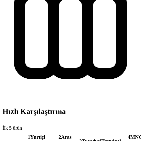
Hızlı Karşılaştırma
İlk
5
ürün
1
Yurtiçi
2
Aras
4
MN