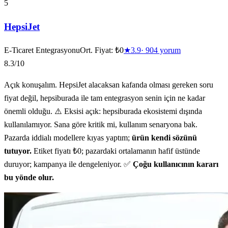
5
HepsiJet
E-Ticaret Entegrasyonu
Ort. Fiyat:
₺0
★
3.9
·
904
yorum
8.3
/10
Açık konuşalım. HepsiJet alacaksan kafanda olması gereken soru
fiyat değil, hepsiburada ile tam entegrasyon senin için ne kadar
önemli olduğu. ⚠️ Eksisi açık: hepsiburada ekosistemi dışında
kullanılamıyor. Sana göre kritik mi, kullanım senaryona bak.
Pazarda iddialı modellere kıyas yaptım;
ürün kendi sözünü
tutuyor.
Etiket fiyatı ₺0; pazardaki ortalamanın hafif üstünde
duruyor; kampanya ile dengeleniyor. ✅
Çoğu kullanıcının kararı
bu yönde olur.