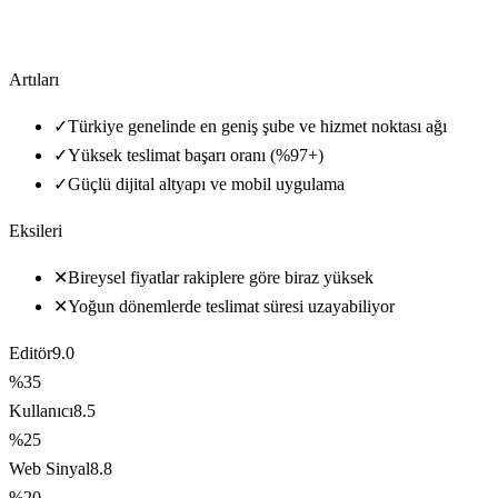
Artıları
✓
Türkiye genelinde en geniş şube ve hizmet noktası ağı
✓
Yüksek teslimat başarı oranı (%97+)
✓
Güçlü dijital altyapı ve mobil uygulama
Eksileri
✕
Bireysel fiyatlar rakiplere göre biraz yüksek
✕
Yoğun dönemlerde teslimat süresi uzayabiliyor
Editör
9.0
%35
Kullanıcı
8.5
%25
Web Sinyal
8.8
%20