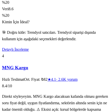
%20
Veri
8.6
%20
Kimin İçin İdeal?
🎯 Doğru kitle: Trendyol satıcıları. Trendyol siparişi dışında
kullanım için aşağıdaki seçenekleri değerlendir.
Detaylı İnceleme
4
MNG Kargo
Hızlı Teslimat
Ort. Fiyat:
₺82
★
4.1
·
2.6K
yorum
8.4
/10
Direkt söyleyeyim. MNG Kargo alacaksan kafanda olması gereken
soru fiyat değil, uygun fiyatlandırma, sektörün altında senin için ne
kadar önemli olduğu. ⚠️ Eksisi açık: kırsal bölgelerde kapsama