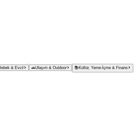
 Bebek & Evcil
🚗
Ulaşım & Outdoor
📚
Kültür, Yeme-İçme & Finans