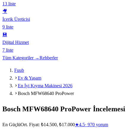
13
liste
🎥
İçerik Üreticisi
9
liste
💾
Dijital Hizmet
7
liste
Tüm Kategoriler →
Rehberler
Fuub
Ev & Yaşam
En İyi Kıyma Makinesi 2026
Bosch MFW68640 ProPower
Bosch MFW68640 ProPower
İncelemesi
En Güçlü
Ort. Fiyat:
₺14.500, ₺17.000
★
4.5
·
970
yorum