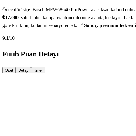
Önce dürüstçe. Bosch MFW68640 ProPower alacaksan kafanda olması ger
₺17.000
; sabırlı alıcı kampanya dönemlerinde avantajlı çıkıyor. Üç fa
göre kritik mi, kullanım senaryona bak. ✅
Sonuç: premium beklentin
9.1
/10
Fuub Puan Detayı
Özet
Detay
Kriter