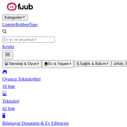
Ana içeriğe atla
Kategoriler
Listeler
Rehber
Öner
Keşfet
💻
Teknoloji & Oyun
🏠
Ev & Yaşam
💪
Sağlık & Bakım
👶
Aile,
🎮
Oyuncu Teknolojileri
18
liste
💻
Teknoloji
42
liste
🖥️
Bilgisayar Donanımı & Ev Eğlencesi