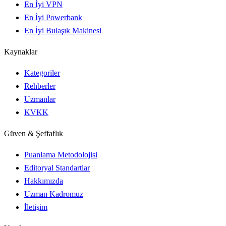
En İyi VPN
En İyi Powerbank
En İyi Bulaşık Makinesi
Kaynaklar
Kategoriler
Rehberler
Uzmanlar
KVKK
Güven & Şeffaflık
Puanlama Metodolojisi
Editoryal Standartlar
Hakkımızda
Uzman Kadromuz
İletişim