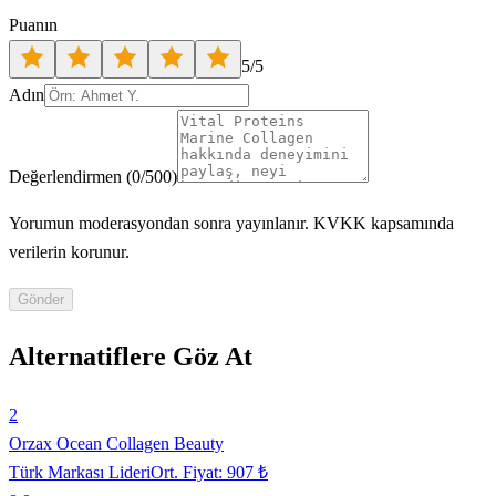
Puanın
5
/5
Adın
Değerlendirmen
(
0
/500)
Yorumun moderasyondan sonra yayınlanır. KVKK kapsamında
verilerin korunur.
Gönder
Alternatiflere Göz At
2
Orzax Ocean Collagen Beauty
Türk Markası Lideri
Ort. Fiyat:
907 ₺