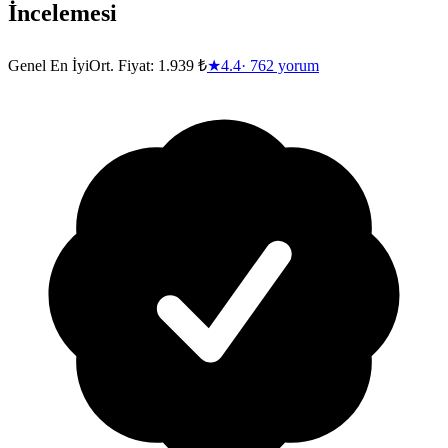
İncelemesi
Genel En İyi
Ort. Fiyat:
1.939 ₺
★
4.4
·
762
yorum