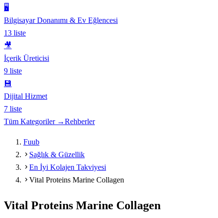
🖥️
Bilgisayar Donanımı & Ev Eğlencesi
13
liste
🎥
İçerik Üreticisi
9
liste
💾
Dijital Hizmet
7
liste
Tüm Kategoriler →
Rehberler
Fuub
Sağlık & Güzellik
En İyi Kolajen Takviyesi
Vital Proteins Marine Collagen
Vital Proteins Marine Collagen