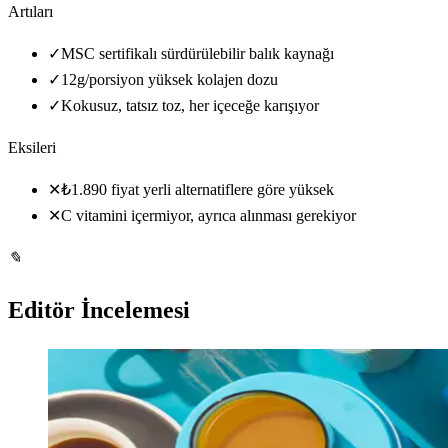
Artıları
✓
MSC sertifikalı sürdürülebilir balık kaynağı
✓
12g/porsiyon yüksek kolajen dozu
✓
Kokusuz, tatsız toz, her içeceğe karışıyor
Eksileri
✕
₺1.890 fiyat yerli alternatiflere göre yüksek
✕
C vitamini içermiyor, ayrıca alınması gerekiyor
✎
Editör İncelemesi