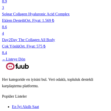
8.9
3
Solgar Collagen Hyaluronic Acid Complex
Eklem Desteği
Ort. Fiyat:
1.569 ₺
8.6
4
Day2Day The Collagen All Body
Çok Yönlü
Ort. Fiyat:
575 ₺
8.4
←
Listeye Dön
Her kategoride en iyisini bul. Veri odaklı, topluluk destekli
karşılaştırma platformu.
Popüler Listeler
En İyi Akıllı Saat