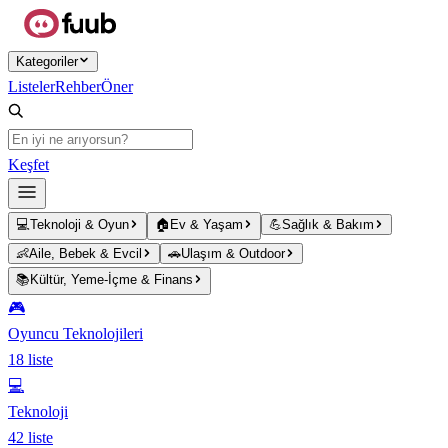
Ana içeriğe atla
Kategoriler
Listeler
Rehber
Öner
Keşfet
💻
Teknoloji & Oyun
🏠
Ev & Yaşam
💪
Sağlık & Bakım
👶
Aile, Bebek & Evcil
🚗
Ulaşım & Outdoor
📚
Kültür, Yeme-İçme & Finans
🎮
Oyuncu Teknolojileri
18
liste
💻
Teknoloji
42
liste