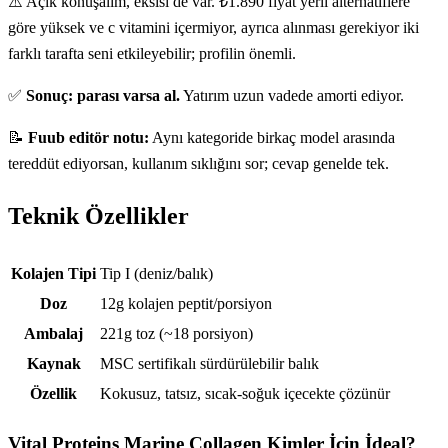
⚠️ Açık konuşalım, eksisi de var. ₺1.890 fiyat yerli alternatiflere
göre yüksek ve c vitamini içermiyor, ayrıca alınması gerekiyor iki
farklı tarafta seni etkileyebilir; profilin önemli.
✅
Sonuç: parası varsa al.
Yatırım uzun vadede amorti ediyor.
📝
Fuub editör notu:
Aynı kategoride birkaç model arasında
tereddüt ediyorsan, kullanım sıklığını sor; cevap genelde tek.
Teknik Özellikler
Teknik özellikler
Kolajen Tipi
Tip I (deniz/balık)
Doz
12g kolajen peptit/porsiyon
Ambalaj
221g toz (~18 porsiyon)
Kaynak
MSC sertifikalı sürdürülebilir balık
Özellik
Kokusuz, tatsız, sıcak-soğuk içecekte çözünür
Vital Proteins Marine Collagen
Kimler İçin İdeal?