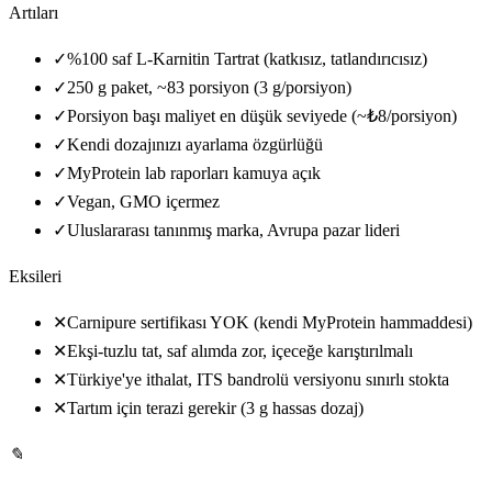
Artıları
✓
%100 saf L-Karnitin Tartrat (katkısız, tatlandırıcısız)
✓
250 g paket, ~83 porsiyon (3 g/porsiyon)
✓
Porsiyon başı maliyet en düşük seviyede (~₺8/porsiyon)
✓
Kendi dozajınızı ayarlama özgürlüğü
✓
MyProtein lab raporları kamuya açık
✓
Vegan, GMO içermez
✓
Uluslararası tanınmış marka, Avrupa pazar lideri
Eksileri
✕
Carnipure sertifikası YOK (kendi MyProtein hammaddesi)
✕
Ekşi-tuzlu tat, saf alımda zor, içeceğe karıştırılmalı
✕
Türkiye'ye ithalat, ITS bandrolü versiyonu sınırlı stokta
✕
Tartım için terazi gerekir (3 g hassas dozaj)
✎