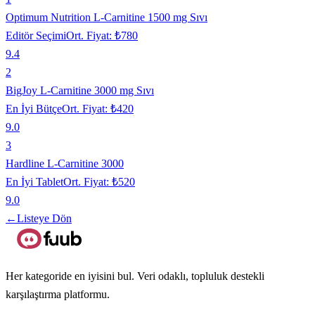
Optimum Nutrition L-Carnitine 1500 mg Sıvı
Editör Seçimi
Ort. Fiyat:
₺780
9.4
2
BigJoy L-Carnitine 3000 mg Sıvı
En İyi Bütçe
Ort. Fiyat:
₺420
9.0
3
Hardline L-Carnitine 3000
En İyi Tablet
Ort. Fiyat:
₺520
9.0
←
Listeye Dön
Her kategoride en iyisini bul. Veri odaklı, topluluk destekli
karşılaştırma platformu.