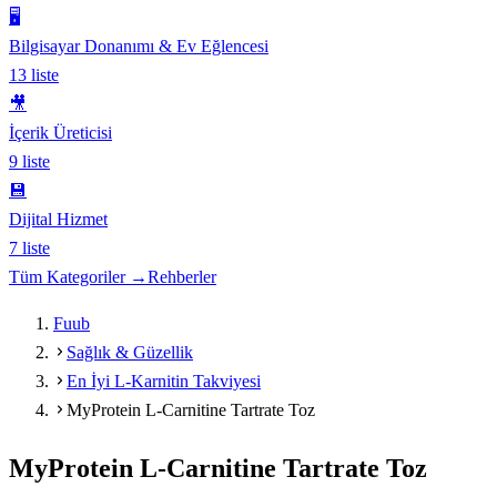
🖥️
Bilgisayar Donanımı & Ev Eğlencesi
13
liste
🎥
İçerik Üreticisi
9
liste
💾
Dijital Hizmet
7
liste
Tüm Kategoriler →
Rehberler
Fuub
Sağlık & Güzellik
En İyi L-Karnitin Takviyesi
MyProtein L-Carnitine Tartrate Toz
MyProtein L-Carnitine Tartrate Toz