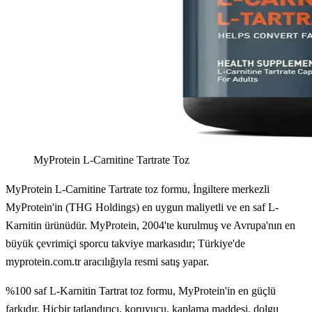
MyProtein L-Carnitine Tartrate Toz
MyProtein L-Carnitine Tartrate toz formu, İngiltere merkezli
MyProtein'in (THG Holdings) en uygun maliyetli ve en saf L-
Karnitin ürünüdür. MyProtein, 2004'te kurulmuş ve Avrupa'nın en
büyük çevrimiçi sporcu takviye markasıdır; Türkiye'de
myprotein.com.tr aracılığıyla resmi satış yapar.
%100 saf L-Karnitin Tartrat toz formu, MyProtein'in en güçlü
farkıdır. Hiçbir tatlandırıcı, koruyucu, kaplama maddesi, dolgu