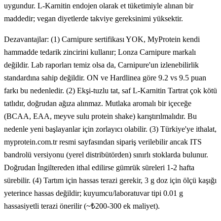
uygundur. L-Karnitin endojen olarak et tüketimiyle alınan bir
maddedir; vegan diyetlerde takviye gereksinimi yüksektir.
Dezavantajlar: (1) Carnipure sertifikası YOK, MyProtein kendi
hammadde tedarik zincirini kullanır; Lonza Carnipure markalı
değildir. Lab raporları temiz olsa da, Carnipure'un izlenebilirlik
standardına sahip değildir. ON ve Hardlinea göre 9.2 vs 9.5 puan
farkı bu nedenledir. (2) Ekşi-tuzlu tat, saf L-Karnitin Tartrat çok kötü
tatlıdır, doğrudan ağıza alınmaz. Mutlaka aromalı bir içeceğe
(BCAA, EAA, meyve sulu protein shake) karıştırılmalıdır. Bu
nedenle yeni başlayanlar için zorlayıcı olabilir. (3) Türkiye'ye ithalat,
myprotein.com.tr resmi sayfasından sipariş verilebilir ancak ITS
bandrolü versiyonu (yerel distribütörden) sınırlı stoklarda bulunur.
Doğrudan İngiltereden ithal edilirse gümrük süreleri 1-2 hafta
sürebilir. (4) Tartım için hassas terazi gerekir, 3 g doz için ölçü kaşığı
yeterince hassas değildir; kuyumcu/laboratuvar tipi 0.01 g
hassasiyetli terazi önerilir (~₺200-300 ek maliyet).