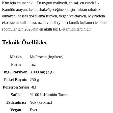
Kim için en mantıklı: En uygun maliyetli, en saf, en esnek L-
Karnitin arayan, kendi shake/içeceğine karıştırmaktan rahatsız
olmayan, hassas dozajlama isteyen, vegan/vejetaryen, MyProtein
ekosistemi kullanıcısı, uzun vadeli (yıllık) kronik kullanıcı tecrübeli
sporcular için 2026'nın en akıllı toz L-Karnitin tercihidir.
Teknik Özellikler
Teknik özellikler
Marka
MyProtein (İngiltere)
Form
Toz
mg / Porsiyon
3.000 mg (3 g)
Paket Boyutu
250 g
Porsiyon Sayısı
~83
Saflık
%100 L-Karnitin Tartrat
Tatlandırıcı
Yok (katkısız)
Vegan
Evet