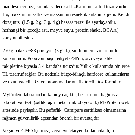
maddesi içermez, kutuda sadece saf L-Karnitin Tartrat tozu vardır.
Bu, maksimum saflık ve maksimum esneklik anlamına gelir. Kendi
dozajınızı (1.5 g, 2 g, 3 g, 4 g) hassas terazi ile ayarlayabilir,
herhangi bir içeceğe (su, meyve suyu, protein shake, BCAA)
karıştırabilirsiniz.
250 g paket / ~83 porsiyon (3 g'lık), sınıfının en uzun ömürlü
kullanımıdır. Porsiyon başı maliyet ~₺8'dir, sıvı veya tablet
rakiplerine kıyasla 3-4 kat daha ucuzdur. Yıllık kullanımda binlerce
TL tasarruf sağlar. Bu nedenle bütçe-bilinçli hardcore kullanıcıların
ve uzun vadeli takviye programcılarının ilk tercihi toz formdur.
MyProtein lab raporları kamuya açıktır, her partinin bağımsız
laboratuvar testi (saflık, ağır metal, mikrobiyolojik) MyProtein web
sitesinde paylaşılır. Bu şeffaflık, Carnipure sertifikası olmamasına
rağmen güvenilirlik açısından önemli bir avantajdır.
Vegan ve GMO içermez, vegan/vejetaryen kullanıcılar için