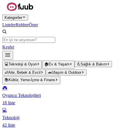
Ana içeriğe atla
Kategoriler
Listeler
Rehber
Öner
Keşfet
💻
Teknoloji & Oyun
🏠
Ev & Yaşam
💪
Sağlık & Bakım
👶
Aile, Bebek & Evcil
🚗
Ulaşım & Outdoor
📚
Kültür, Yeme-İçme & Finans
🎮
Oyuncu Teknolojileri
18
liste
💻
Teknoloji
42
liste