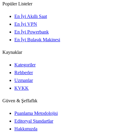
Popüler Listeler
En İyi Akıllı Saat
En İyi VPN
En İyi Powerbank
En İyi Bulaşık Makinesi
Kaynaklar
Kategoriler
Rehberler
Uzmanlar
KVKK
Güven & Şeffaflık
Puanlama Metodolojisi
Editoryal Standartlar
Hakkımızda