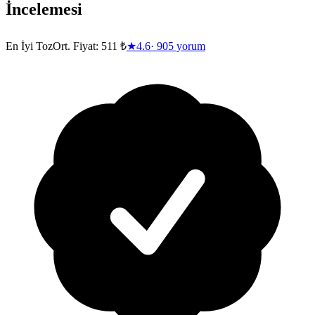
İncelemesi
En İyi Toz
Ort. Fiyat:
511 ₺
★
4.6
·
905
yorum