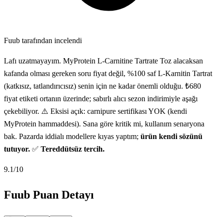
Fuub tarafından incelendi
Lafı uzatmayayım. MyProtein L-Carnitine Tartrate Toz alacaksan
kafanda olması gereken soru fiyat değil, %100 saf L-Karnitin Tartrat
(katkısız, tatlandırıcısız) senin için ne kadar önemli olduğu. ₺680
fiyat etiketi ortanın üzerinde; sabırlı alıcı sezon indirimiyle aşağı
çekebiliyor. ⚠️ Eksisi açık: carnipure sertifikası YOK (kendi
MyProtein hammaddesi). Sana göre kritik mi, kullanım senaryona
bak. Pazarda iddialı modellere kıyas yaptım;
ürün kendi sözünü
tutuyor.
✅
Tereddütsüz tercih.
9.1
/10
Fuub Puan Detayı