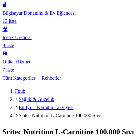
🖥️
Bilgisayar Donanımı & Ev Eğlencesi
13
liste
🎥
İçerik Üreticisi
9
liste
💾
Dijital Hizmet
7
liste
Tüm Kategoriler →
Rehberler
Fuub
Sağlık & Güzellik
En İyi L-Karnitin Takviyesi
Scitec Nutrition L-Carnitine 100.000 Sıvı
Scitec Nutrition L-Carnitine 100.000 Sıvı