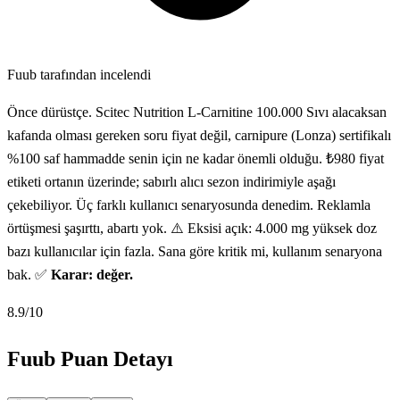
Fuub tarafından incelendi
Önce dürüstçe. Scitec Nutrition L-Carnitine 100.000 Sıvı alacaksan
kafanda olması gereken soru fiyat değil, carnipure (Lonza) sertifikalı
%100 saf hammadde senin için ne kadar önemli olduğu. ₺980 fiyat
etiketi ortanın üzerinde; sabırlı alıcı sezon indirimiyle aşağı
çekebiliyor. Üç farklı kullanıcı senaryosunda denedim. Reklamla
örtüşmesi şaşırttı, abartı yok. ⚠️ Eksisi açık: 4.000 mg yüksek doz
bazı kullanıcılar için fazla. Sana göre kritik mi, kullanım senaryona
bak. ✅
Karar: değer.
8.9
/10
Fuub Puan Detayı