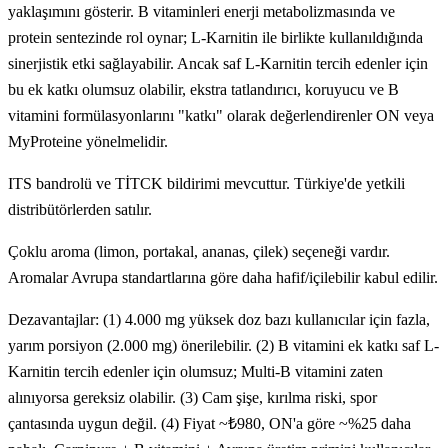
yaklaşımını gösterir. B vitaminleri enerji metabolizmasında ve
protein sentezinde rol oynar; L-Karnitin ile birlikte kullanıldığında
sinerjistik etki sağlayabilir. Ancak saf L-Karnitin tercih edenler için
bu ek katkı olumsuz olabilir, ekstra tatlandırıcı, koruyucu ve B
vitamini formülasyonlarını "katkı" olarak değerlendirenler ON veya
MyProteine yönelmelidir.
ITS bandrolü ve TİTCK bildirimi mevcuttur. Türkiye'de yetkili
distribütörlerden satılır.
Çoklu aroma (limon, portakal, ananas, çilek) seçeneği vardır.
Aromalar Avrupa standartlarına göre daha hafif/içilebilir kabul edilir.
Dezavantajlar: (1) 4.000 mg yüksek doz bazı kullanıcılar için fazla,
yarım porsiyon (2.000 mg) önerilebilir. (2) B vitamini ek katkı saf L-
Karnitin tercih edenler için olumsuz; Multi-B vitamini zaten
alınıyorsa gereksiz olabilir. (3) Cam şişe, kırılma riski, spor
çantasında uygun değil. (4) Fiyat ~₺980, ON'a göre ~%25 daha