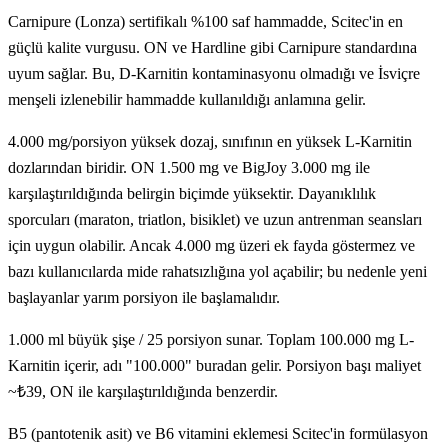
Carnipure (Lonza) sertifikalı %100 saf hammadde, Scitec'in en
güçlü kalite vurgusu. ON ve Hardline gibi Carnipure standardına
uyum sağlar. Bu, D-Karnitin kontaminasyonu olmadığı ve İsviçre
menşeli izlenebilir hammadde kullanıldığı anlamına gelir.
4.000 mg/porsiyon yüksek dozaj, sınıfının en yüksek L-Karnitin
dozlarından biridir. ON 1.500 mg ve BigJoy 3.000 mg ile
karşılaştırıldığında belirgin biçimde yüksektir. Dayanıklılık
sporcuları (maraton, triatlon, bisiklet) ve uzun antrenman seansları
için uygun olabilir. Ancak 4.000 mg üzeri ek fayda göstermez ve
bazı kullanıcılarda mide rahatsızlığına yol açabilir; bu nedenle yeni
başlayanlar yarım porsiyon ile başlamalıdır.
1.000 ml büyük şişe / 25 porsiyon sunar. Toplam 100.000 mg L-
Karnitin içerir, adı "100.000" buradan gelir. Porsiyon başı maliyet
~₺39, ON ile karşılaştırıldığında benzerdir.
B5 (pantotenik asit) ve B6 vitamini eklemesi Scitec'in formülasyon