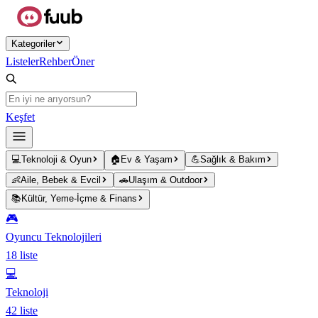
Ana içeriğe atla
Kategoriler
Listeler
Rehber
Öner
Keşfet
💻
Teknoloji & Oyun
🏠
Ev & Yaşam
💪
Sağlık & Bakım
👶
Aile, Bebek & Evcil
🚗
Ulaşım & Outdoor
📚
Kültür, Yeme-İçme & Finans
🎮
Oyuncu Teknolojileri
18
liste
💻
Teknoloji
42
liste