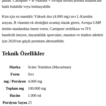
pahalı. Carnipure + B vitamini + Avrupa üretim primini kullanıcılar
haklı bulabilir veya bulmayabilir.
Kim için en mantıklı: Yüksek doz (4.000 mg) sıvı L-Karnitin
arayan, B vitamini ek desteğini avantaj olarak gören, Avrupa GMP
üretim standardına önem veren, Carnipure sertifikası ve ITS
bandrolü isteyen, dayanıklılık sporcuları, maraton ve triatlon atletleri
için 2026'nın güçlü premium alternatifidir.
Teknik Özellikler
Teknik özellikler
Marka
Scitec Nutrition (Macaristan)
Form
Sıvı
mg / Porsiyon
4.000 mg
Toplam mg
100.000 mg
Hacim
1.000 ml
Porsiyon Sayısı
25