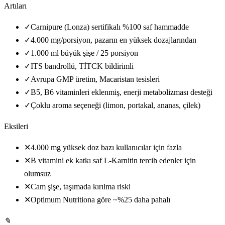
Artıları
✓
Carnipure (Lonza) sertifikalı %100 saf hammadde
✓
4.000 mg/porsiyon, pazarın en yüksek dozajlarından
✓
1.000 ml büyük şişe / 25 porsiyon
✓
ITS bandrollü, TİTCK bildirimli
✓
Avrupa GMP üretim, Macaristan tesisleri
✓
B5, B6 vitaminleri eklenmiş, enerji metabolizması desteği
✓
Çoklu aroma seçeneği (limon, portakal, ananas, çilek)
Eksileri
✕
4.000 mg yüksek doz bazı kullanıcılar için fazla
✕
B vitamini ek katkı saf L-Karnitin tercih edenler için
olumsuz
✕
Cam şişe, taşımada kırılma riski
✕
Optimum Nutritiona göre ~%25 daha pahalı
✎