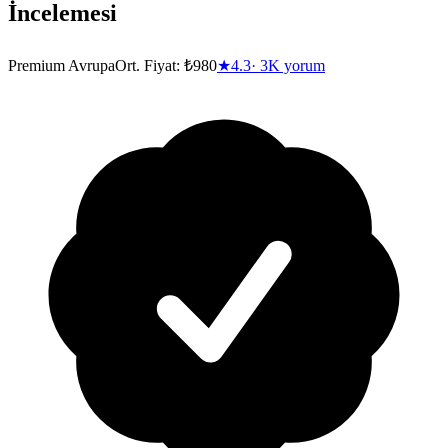
İncelemesi
Premium Avrupa
Ort. Fiyat:
₺980
★
4.3
·
3K
yorum