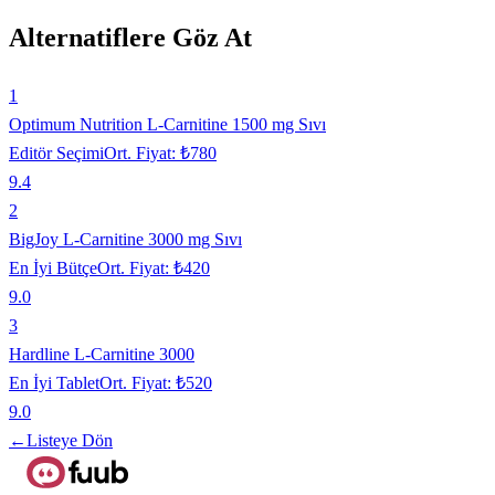
Alternatiflere Göz At
1
Optimum Nutrition L-Carnitine 1500 mg Sıvı
Editör Seçimi
Ort. Fiyat:
₺780
9.4
2
BigJoy L-Carnitine 3000 mg Sıvı
En İyi Bütçe
Ort. Fiyat:
₺420
9.0
3
Hardline L-Carnitine 3000
En İyi Tablet
Ort. Fiyat:
₺520
9.0
←
Listeye Dön