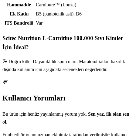
Hammadde
Carnipure™ (Lonza)
Ek Katkı
B5 (pantotenik asit), B6
ITS Bandrolü
Var
Scitec Nutrition L-Carnitine 100.000 Sıvı
Kimler
İçin İdeal?
🎯 Doğru kitle: Dayanıklılık sporcuları. Maraton/triatlon hazırlık
dışında kullanım için aşağıdaki seçenekleri değerlendir.
💬
Kullanıcı Yorumları
Bu ürün için henüz yayınlanmış yorum yok.
Sen yaz, ilk olan sen
ol.
Fuub editör puanı uzman ekibimiz tarafından verilmiştir; kullanıcı