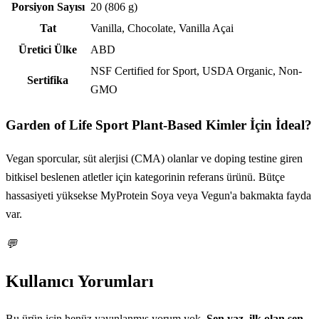
Porsiyon Sayısı
20 (806 g)
Tat
Vanilla, Chocolate, Vanilla Açai
Üretici Ülke
ABD
NSF Certified for Sport, USDA Organic, Non-
Sertifika
GMO
Garden of Life Sport Plant-Based
Kimler İçin İdeal?
Vegan sporcular, süt alerjisi (CMA) olanlar ve doping testine giren
bitkisel beslenen atletler için kategorinin referans ürünü. Bütçe
hassasiyeti yüksekse MyProtein Soya veya Vegun'a bakmakta fayda
var.
💬
Kullanıcı Yorumları
Bu ürün için henüz yayınlanmış yorum yok.
Sen yaz, ilk olan sen