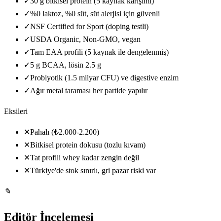
✓
30 g bitkisel protein (5 kaynak karışımı)
✓
%0 laktoz, %0 süt, süt alerjisi için güvenli
✓
NSF Certified for Sport (doping testli)
✓
USDA Organic, Non-GMO, vegan
✓
Tam EAA profili (5 kaynak ile dengelenmiş)
✓
5 g BCAA, lösin 2.5 g
✓
Probiyotik (1.5 milyar CFU) ve digestive enzim
✓
Ağır metal taraması her partide yapılır
Eksileri
✕
Pahalı (₺2.000-2.200)
✕
Bitkisel protein dokusu (tozlu kıvam)
✕
Tat profili whey kadar zengin değil
✕
Türkiye'de stok sınırlı, gri pazar riski var
✎
Editör İncelemesi