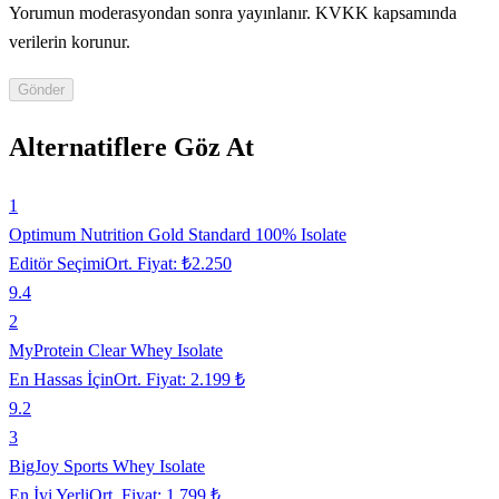
Yorumun moderasyondan sonra yayınlanır. KVKK kapsamında
verilerin korunur.
Gönder
Alternatiflere Göz At
1
Optimum Nutrition Gold Standard 100% Isolate
Editör Seçimi
Ort. Fiyat:
₺2.250
9.4
2
MyProtein Clear Whey Isolate
En Hassas İçin
Ort. Fiyat:
2.199 ₺
9.2
3
BigJoy Sports Whey Isolate
En İyi Yerli
Ort. Fiyat:
1.799 ₺