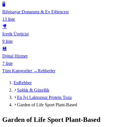
🖥️
Bilgisayar Donanımı & Ev Eğlencesi
13
liste
🎥
İçerik Üreticisi
9
liste
💾
Dijital Hizmet
7
liste
Tüm Kategoriler →
Rehberler
EnRehber
Sağlık & Güzellik
En İyi Laktozsuz Protein Tozu
Garden of Life Sport Plant-Based
Garden of Life Sport Plant-Based