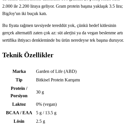
2.000 ile 2.200 liraya geliyor. Gram protein başına yaklaşık 3.5 lira;
BigJoy'un iki buçuk katı.
Bu fiyata rağmen tavsiyede tereddüt yok, çünkü hedef kitlesinin
gerçek alternatifi zaten çok az: süt alerjisi ya da vegan beslenme artı
sertifika ihtiyacı denkleminde bu ürün neredeyse tek başına duruyor.
Teknik Özellikler
Teknik özellikler
Marka
Garden of Life (ABD)
Tip
Bitkisel Protein Karışımı
Protein /
30 g
Porsiyon
Laktoz
0% (vegan)
BCAA / EAA
5 g / 13.5 g
Lösin
2.5 g