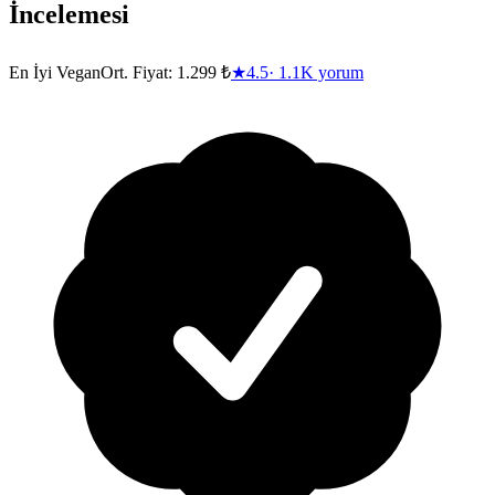
İncelemesi
En İyi Vegan
Ort. Fiyat:
1.299 ₺
★
4.5
·
1.1K
yorum