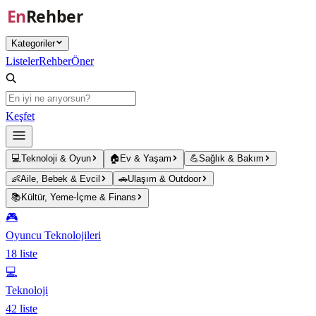
Ana içeriğe atla
Kategoriler
Listeler
Rehber
Öner
Keşfet
💻
Teknoloji & Oyun
🏠
Ev & Yaşam
💪
Sağlık & Bakım
👶
Aile, Bebek & Evcil
🚗
Ulaşım & Outdoor
📚
Kültür, Yeme-İçme & Finans
🎮
Oyuncu Teknolojileri
18
liste
💻
Teknoloji
42
liste