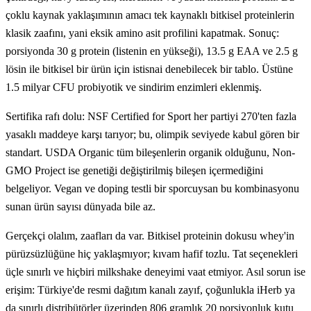
çoklu kaynak yaklaşımının amacı tek kaynaklı bitkisel proteinlerin
klasik zaafını, yani eksik amino asit profilini kapatmak. Sonuç:
porsiyonda 30 g protein (listenin en yükseği), 13.5 g EAA ve 2.5 g
lösin ile bitkisel bir ürün için istisnai denebilecek bir tablo. Üstüne
1.5 milyar CFU probiyotik ve sindirim enzimleri eklenmiş.
Sertifika rafı dolu: NSF Certified for Sport her partiyi 270'ten fazla
yasaklı maddeye karşı tarıyor; bu, olimpik seviyede kabul gören bir
standart. USDA Organic tüm bileşenlerin organik olduğunu, Non-
GMO Project ise genetiği değiştirilmiş bileşen içermediğini
belgeliyor. Vegan ve doping testli bir sporcuysan bu kombinasyonu
sunan ürün sayısı dünyada bile az.
Gerçekçi olalım, zaafları da var. Bitkisel proteinin dokusu whey'in
pürüzsüzlüğüne hiç yaklaşmıyor; kıvam hafif tozlu. Tat seçenekleri
üçle sınırlı ve hiçbiri milkshake deneyimi vaat etmiyor. Asıl sorun ise
erişim: Türkiye'de resmi dağıtım kanalı zayıf, çoğunlukla iHerb ya
da sınırlı distribütörler üzerinden 806 gramlık 20 porsiyonluk kutu