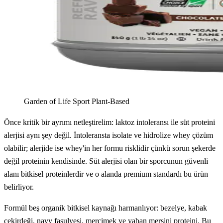
Garden of Life Sport Plant-Based
Önce kritik bir ayrımı netleştirelim: laktoz intoleransı ile süt proteini
alerjisi aynı şey değil. İntoleransta isolate ve hidrolize whey çözüm
olabilir; alerjide ise whey'in her formu risklidir çünkü sorun şekerde
değil proteinin kendisinde. Süt alerjisi olan bir sporcunun güvenli
alanı bitkisel proteinlerdir ve o alanda premium standardı bu ürün
belirliyor.
Formül beş organik bitkisel kaynağı harmanlıyor: bezelye, kabak
çekirdeği, navy fasulyesi, mercimek ve yaban mersini proteini. Bu