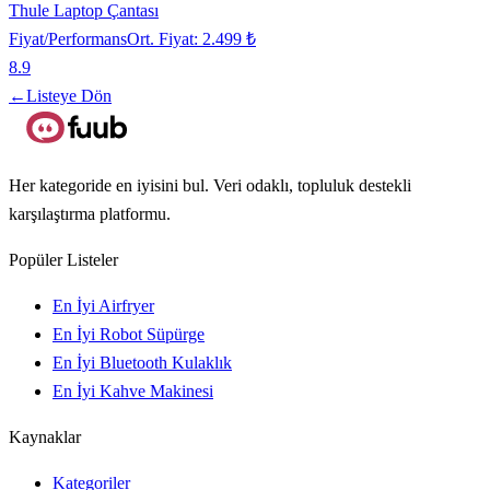
Thule Laptop Çantası
Fiyat/Performans
Ort. Fiyat:
2.499 ₺
8.9
←
Listeye Dön
Her kategoride en iyisini bul. Veri odaklı, topluluk destekli
karşılaştırma platformu.
Popüler Listeler
En İyi Airfryer
En İyi Robot Süpürge
En İyi Bluetooth Kulaklık
En İyi Kahve Makinesi
Kaynaklar
Kategoriler