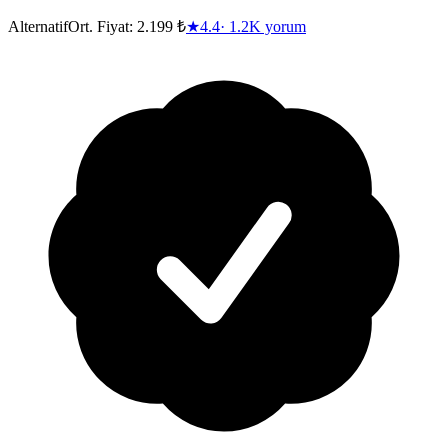
Alternatif
Ort. Fiyat:
2.199 ₺
★
4.4
·
1.2K
yorum