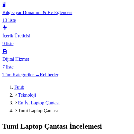
🖥️
Bilgisayar Donanımı & Ev Eğlencesi
13
liste
🎥
İçerik Üreticisi
9
liste
💾
Dijital Hizmet
7
liste
Tüm Kategoriler →
Rehberler
Fuub
Teknoloji
En İyi Laptop Çantası
Tumi Laptop Çantası
Tumi Laptop Çantası
İncelemesi