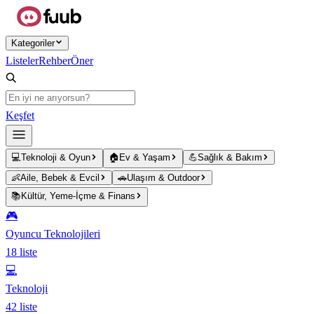
Ana içeriğe atla
Kategoriler
Listeler
Rehber
Öner
Keşfet
💻
Teknoloji & Oyun
🏠
Ev & Yaşam
💪
Sağlık & Bakım
👶
Aile, Bebek & Evcil
🚗
Ulaşım & Outdoor
📚
Kültür, Yeme-İçme & Finans
🎮
Oyuncu Teknolojileri
18
liste
💻
Teknoloji
42
liste