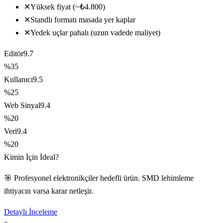
✕
Yüksek fiyat (~₺4.800)
✕
Standlı formatı masada yer kaplar
✕
Yedek uçlar pahalı (uzun vadede maliyet)
Editör
9.7
%35
Kullanıcı
9.5
%25
Web Sinyal
9.4
%20
Veri
9.4
%20
Kimin İçin İdeal?
🎯 Profesyonel elektronikçiler hedefli ürün. SMD lehimleme
ihtiyacın varsa karar netleşir.
Detaylı İnceleme