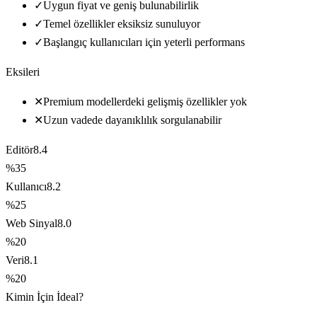
✓
Uygun fiyat ve geniş bulunabilirlik
✓
Temel özellikler eksiksiz sunuluyor
✓
Başlangıç kullanıcıları için yeterli performans
Eksileri
✕
Premium modellerdeki gelişmiş özellikler yok
✕
Uzun vadede dayanıklılık sorgulanabilir
Editör
8.4
%35
Kullanıcı
8.2
%25
Web Sinyal
8.0
%20
Veri
8.1
%20
Kimin İçin İdeal?