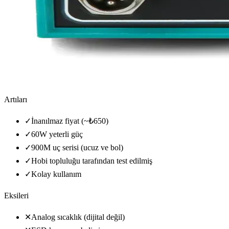
Artıları
✓
İnanılmaz fiyat (~₺650)
✓
60W yeterli güç
✓
900M uç serisi (ucuz ve bol)
✓
Hobi topluluğu tarafından test edilmiş
✓
Kolay kullanım
Eksileri
✕
Analog sıcaklık (dijital değil)