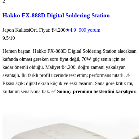
2
Hakko FX-888D Digital Soldering Station
Japon Kalitesi
Ort. Fiyat:
₺4.200
★
4.9
·
909
yorum
9.5
/10
Hemen baştan. Hakko FX-888D Digital Soldering Station alacaksan
kafanda olması gereken soru fiyat değil, 70W güç senin için ne
kadar önemli olduğu. Maliyet ₺4.200; doğru zamanı yakalayan
avantajlı. İki farklı profil üzerinde test ettim; performans tutarlı. ⚠️
Eksisi açık: dijital ekran küçük ve eski tasarım. Sana göre kritik mi,
kullanım senaryona bak. ✅
Sonuç: premium beklentini karşılıyor.