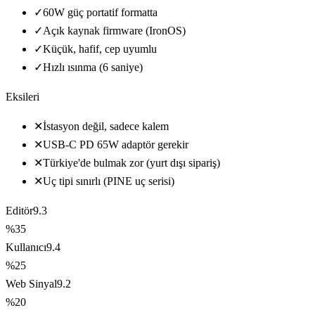
✓
60W güç portatif formatta
✓
Açık kaynak firmware (IronOS)
✓
Küçük, hafif, cep uyumlu
✓
Hızlı ısınma (6 saniye)
Eksileri
✕
İstasyon değil, sadece kalem
✕
USB-C PD 65W adaptör gerekir
✕
Türkiye'de bulmak zor (yurt dışı sipariş)
✕
Uç tipi sınırlı (PINE uç serisi)
Editör
9.3
%35
Kullanıcı
9.4
%25
Web Sinyal
9.2
%20