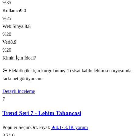
%35
Kullanıcı
9.0
%25
Web Sinyal
8.8
%20
Veri
8.9
%20
Kimin İçin İdeal?
🎯 Elektrikçiler için kurgulanmış. Tesisat kablo lehim senaryosunda
farkı net görüyorsun.
Detaylı İnceleme
7
Trend Seri 7 - Lehim Tabancasi
Popüler Seçim
Ort. Fiyat:
★
4.1
·
3.1K
yorum
8.2
/10