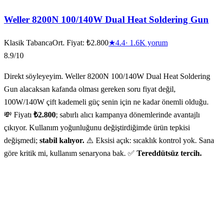
Weller 8200N 100/140W Dual Heat Soldering Gun
Klasik Tabanca
Ort. Fiyat:
₺2.800
★
4.4
·
1.6K
yorum
8.9
/10
Direkt söyleyeyim. Weller 8200N 100/140W Dual Heat Soldering
Gun alacaksan kafanda olması gereken soru fiyat değil,
100W/140W çift kademeli güç senin için ne kadar önemli olduğu.
💸 Fiyatı
₺2.800
; sabırlı alıcı kampanya dönemlerinde avantajlı
çıkıyor. Kullanım yoğunluğunu değiştirdiğimde ürün tepkisi
değişmedi;
stabil kalıyor.
⚠️ Eksisi açık: sıcaklık kontrol yok. Sana
göre kritik mi, kullanım senaryona bak. ✅
Tereddütsüz tercih.