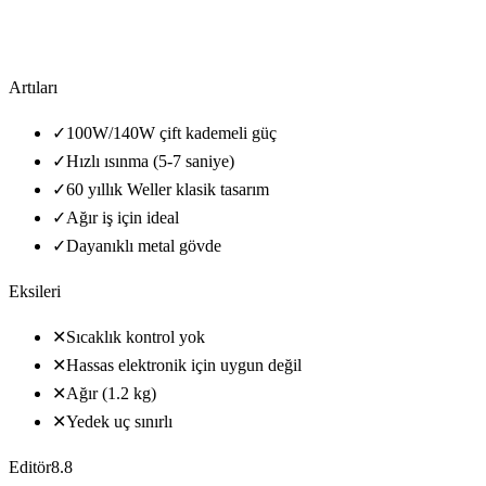
Artıları
✓
100W/140W çift kademeli güç
✓
Hızlı ısınma (5-7 saniye)
✓
60 yıllık Weller klasik tasarım
✓
Ağır iş için ideal
✓
Dayanıklı metal gövde
Eksileri
✕
Sıcaklık kontrol yok
✕
Hassas elektronik için uygun değil
✕
Ağır (1.2 kg)
✕
Yedek uç sınırlı
Editör
8.8