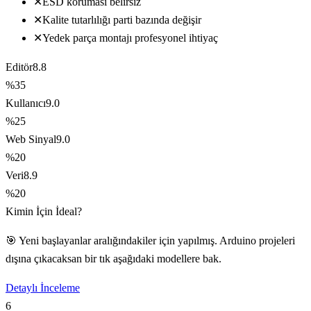
✕
ESD koruması belirsiz
✕
Kalite tutarlılığı parti bazında değişir
✕
Yedek parça montajı profesyonel ihtiyaç
Editör
8.8
%35
Kullanıcı
9.0
%25
Web Sinyal
9.0
%20
Veri
8.9
%20
Kimin İçin İdeal?
🎯 Yeni başlayanlar aralığındakiler için yapılmış. Arduino projeleri
dışına çıkacaksan bir tık aşağıdaki modellere bak.
Detaylı İnceleme
6