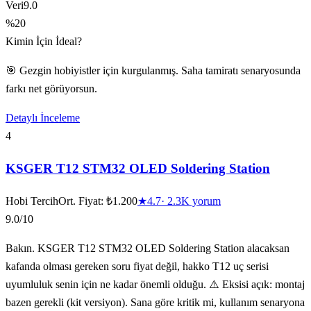
Veri
9.0
%20
Kimin İçin İdeal?
🎯 Gezgin hobiyistler için kurgulanmış. Saha tamiratı senaryosunda
farkı net görüyorsun.
Detaylı İnceleme
4
KSGER T12 STM32 OLED Soldering Station
Hobi Tercih
Ort. Fiyat:
₺1.200
★
4.7
·
2.3K
yorum
9.0
/10
Bakın. KSGER T12 STM32 OLED Soldering Station alacaksan
kafanda olması gereken soru fiyat değil, hakko T12 uç serisi
uyumluluk senin için ne kadar önemli olduğu. ⚠️ Eksisi açık: montaj
bazen gerekli (kit versiyon). Sana göre kritik mi, kullanım senaryona