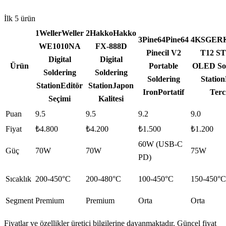
İlk
5
ürün
1
Weller
Weller
2
Hakko
Hakko
3
Pine64
Pine64
4
KSGER
WE1010NA
FX-888D
Pinecil V2
T12 S
Digital
Digital
Ürün
Portable
OLED Sol
Soldering
Soldering
Soldering
Station
Station
Editör
Station
Japon
Iron
Portatif
Terc
Seçimi
Kalitesi
Puan
9.5
9.5
9.2
9.0
Fiyat
₺4.800
₺4.200
₺1.500
₺1.200
60W (USB-C
Güç
70W
70W
75W
PD)
Sıcaklık
200-450°C
200-480°C
100-450°C
150-450°C
Segment
Premium
Premium
Orta
Orta
Fiyatlar ve özellikler üretici bilgilerine dayanmaktadır. Güncel fiyat