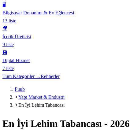
🖥️
Bilgisayar Donanımı & Ev Eğlencesi
13
liste
🎥
İçerik Üreticisi
9
liste
💾
Dijital Hizmet
7
liste
Tüm Kategoriler →
Rehberler
Fuub
Yapı Market & Endüstri
En İyi Lehim Tabancası
En İyi Lehim Tabancası
-
2026