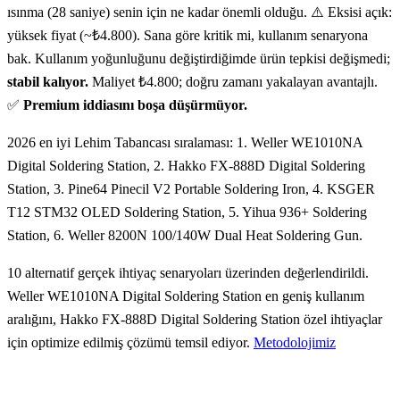
ısınma (28 saniye) senin için ne kadar önemli olduğu. ⚠️ Eksisi açık:
yüksek fiyat (~₺4.800). Sana göre kritik mi, kullanım senaryona
bak. Kullanım yoğunluğunu değiştirdiğimde ürün tepkisi değişmedi;
stabil kalıyor.
Maliyet ₺4.800; doğru zamanı yakalayan avantajlı.
✅
Premium iddiasını boşa düşürmüyor.
2026 en iyi Lehim Tabancası sıralaması: 1. Weller WE1010NA
Digital Soldering Station, 2. Hakko FX-888D Digital Soldering
Station, 3. Pine64 Pinecil V2 Portable Soldering Iron, 4. KSGER
T12 STM32 OLED Soldering Station, 5. Yihua 936+ Soldering
Station, 6. Weller 8200N 100/140W Dual Heat Soldering Gun.
10 alternatif gerçek ihtiyaç senaryoları üzerinden değerlendirildi.
Weller WE1010NA Digital Soldering Station en geniş kullanım
aralığını, Hakko FX-888D Digital Soldering Station özel ihtiyaçlar
için optimize edilmiş çözümü temsil ediyor.
Metodolojimiz