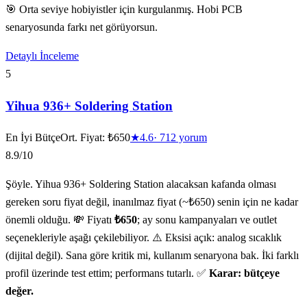
🎯 Orta seviye hobiyistler için kurgulanmış. Hobi PCB
senaryosunda farkı net görüyorsun.
Detaylı İnceleme
5
Yihua 936+ Soldering Station
En İyi Bütçe
Ort. Fiyat:
₺650
★
4.6
·
712
yorum
8.9
/10
Şöyle. Yihua 936+ Soldering Station alacaksan kafanda olması
gereken soru fiyat değil, inanılmaz fiyat (~₺650) senin için ne kadar
önemli olduğu. 💸 Fiyatı
₺650
; ay sonu kampanyaları ve outlet
seçenekleriyle aşağı çekilebiliyor. ⚠️ Eksisi açık: analog sıcaklık
(dijital değil). Sana göre kritik mi, kullanım senaryona bak. İki farklı
profil üzerinde test ettim; performans tutarlı. ✅
Karar: bütçeye
değer.