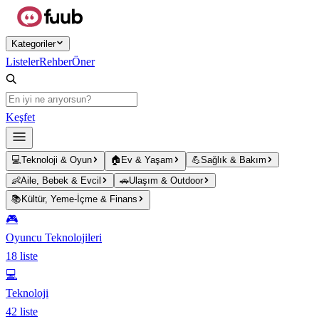
Ana içeriğe atla
Kategoriler
Listeler
Rehber
Öner
Keşfet
💻
Teknoloji & Oyun
🏠
Ev & Yaşam
💪
Sağlık & Bakım
👶
Aile, Bebek & Evcil
🚗
Ulaşım & Outdoor
📚
Kültür, Yeme-İçme & Finans
🎮
Oyuncu Teknolojileri
18
liste
💻
Teknoloji
42
liste