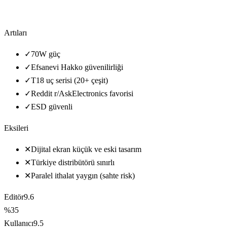
Artıları
✓
70W güç
✓
Efsanevi Hakko güvenilirliği
✓
T18 uç serisi (20+ çeşit)
✓
Reddit r/AskElectronics favorisi
✓
ESD güvenli
Eksileri
✕
Dijital ekran küçük ve eski tasarım
✕
Türkiye distribütörü sınırlı
✕
Paralel ithalat yaygın (sahte risk)
Editör
9.6
%35
Kullanıcı
9.5