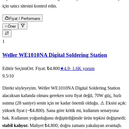
için satıcı sitesini kontrol edin.
Fiyat / Performans
✨
Öner
10
ürün gösteriliyor
1
Weller WE1010NA Digital Soldering Station
Editör Seçimi
Ort. Fiyat:
₺4.800
★
4.9
·
1.6K
yorum
9.5
/10
Direkt söyleyeyim. Weller WE1010NA Digital Soldering Station
alacaksan kafanda olması gereken soru fiyat değil, 70W güç, hızlı
ısınma (28 saniye) senin için ne kadar önemli olduğu. ⚠️ Eksisi açık:
yüksek fiyat (~₺4.800). Sana göre kritik mi, kullanım senaryona
bak. Kullanım yoğunluğunu değiştirdiğimde ürün tepkisi değişmedi;
stabil kalıyor.
Maliyet ₺4.800; doğru zamanı yakalayan avantajlı.