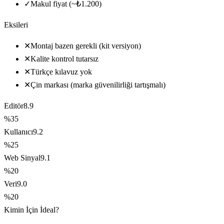
✓
Makul fiyat (~₺1.200)
Eksileri
✕
Montaj bazen gerekli (kit versiyon)
✕
Kalite kontrol tutarsız
✕
Türkçe kılavuz yok
✕
Çin markası (marka güvenilirliği tartışmalı)
Editör
8.9
%35
Kullanıcı
9.2
%25
Web Sinyal
9.1
%20
Veri
9.0
%20
Kimin İçin İdeal?