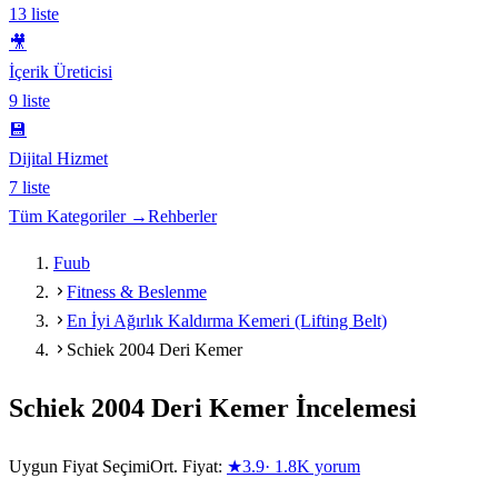
13
liste
🎥
İçerik Üreticisi
9
liste
💾
Dijital Hizmet
7
liste
Tüm Kategoriler →
Rehberler
Fuub
Fitness & Beslenme
En İyi Ağırlık Kaldırma Kemeri (Lifting Belt)
Schiek 2004 Deri Kemer
Schiek 2004 Deri Kemer
İncelemesi
Uygun Fiyat Seçimi
Ort. Fiyat:
★
3.9
·
1.8K
yorum