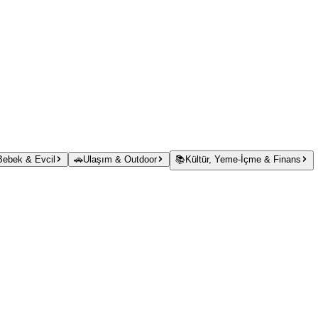
 Bebek & Evcil
🚗
Ulaşım & Outdoor
📚
Kültür, Yeme-İçme & Finans