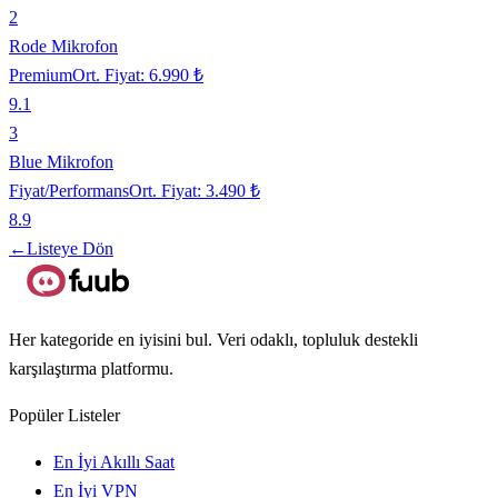
2
Rode Mikrofon
Premium
Ort. Fiyat:
6.990 ₺
9.1
3
Blue Mikrofon
Fiyat/Performans
Ort. Fiyat:
3.490 ₺
8.9
←
Listeye Dön
Her kategoride en iyisini bul. Veri odaklı, topluluk destekli
karşılaştırma platformu.
Popüler Listeler
En İyi Akıllı Saat
En İyi VPN