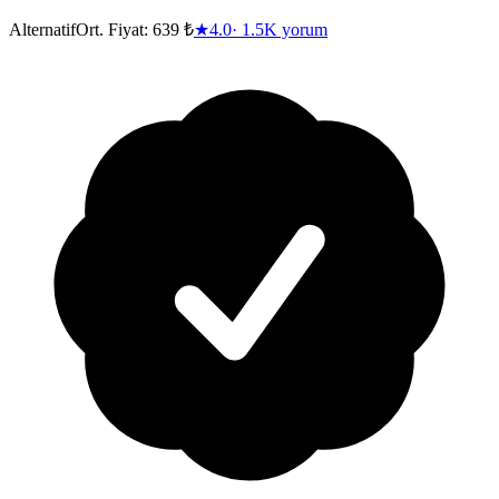
Alternatif
Ort. Fiyat:
639 ₺
★
4.0
·
1.5K
yorum