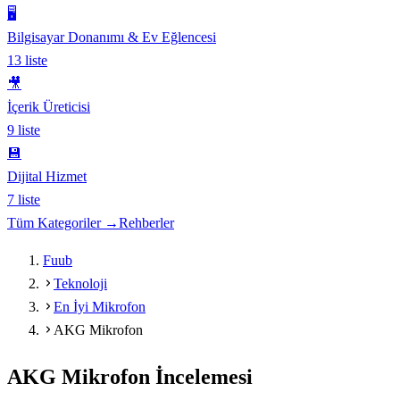
🖥️
Bilgisayar Donanımı & Ev Eğlencesi
13
liste
🎥
İçerik Üreticisi
9
liste
💾
Dijital Hizmet
7
liste
Tüm Kategoriler →
Rehberler
Fuub
Teknoloji
En İyi Mikrofon
AKG Mikrofon
AKG Mikrofon
İncelemesi