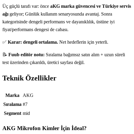
Üç güçlü tarafı var: önce
aKG marka güvencesi ve Türkiye servis
ağı
geliyor; Günlük kullanım senaryosunda avantaj. Sonra
kategorisinde dengeli performans ve dayanıklılık, üstüne iyi
fiyat/performans dengesi de cabası.
✅
Karar: dengeli ortalama.
Net hedeflerin için yeterli.
📝
Fuub editör notu:
Sıralama bağımsız satın alım + uzun süreli
test üzerinden çıkarıldı, üretici sayfası değil.
Teknik Özellikler
Teknik özellikler
Marka
AKG
Sıralama
#7
Segment
mid
AKG Mikrofon
Kimler İçin İdeal?