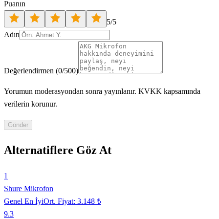
Puanın
5
/5
Adın
Değerlendirmen
(
0
/500)
Yorumun moderasyondan sonra yayınlanır. KVKK kapsamında
verilerin korunur.
Gönder
Alternatiflere Göz At
1
Shure Mikrofon
Genel En İyi
Ort. Fiyat:
3.148 ₺
9.3