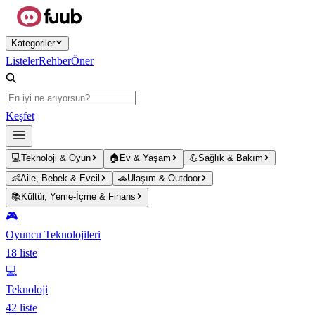
Ana içeriğe atla
Kategoriler
Listeler
Rehber
Öner
Keşfet
💻
Teknoloji & Oyun
🏠
Ev & Yaşam
💪
Sağlık & Bakım
👶
Aile, Bebek & Evcil
🚗
Ulaşım & Outdoor
📚
Kültür, Yeme-İçme & Finans
🎮
Oyuncu Teknolojileri
18
liste
💻
Teknoloji
42
liste