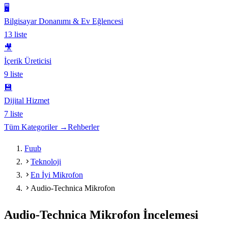
🖥️
Bilgisayar Donanımı & Ev Eğlencesi
13
liste
🎥
İçerik Üreticisi
9
liste
💾
Dijital Hizmet
7
liste
Tüm Kategoriler →
Rehberler
Fuub
Teknoloji
En İyi Mikrofon
Audio-Technica Mikrofon
Audio-Technica Mikrofon
İncelemesi