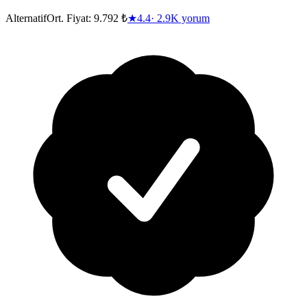
Alternatif
Ort. Fiyat:
9.792 ₺
★
4.4
·
2.9K
yorum