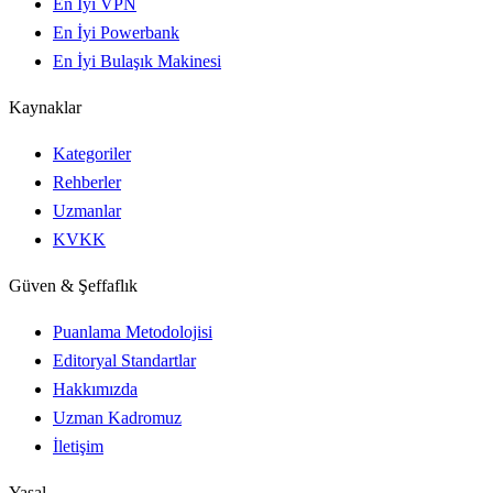
En İyi VPN
En İyi Powerbank
En İyi Bulaşık Makinesi
Kaynaklar
Kategoriler
Rehberler
Uzmanlar
KVKK
Güven & Şeffaflık
Puanlama Metodolojisi
Editoryal Standartlar
Hakkımızda
Uzman Kadromuz
İletişim
Yasal