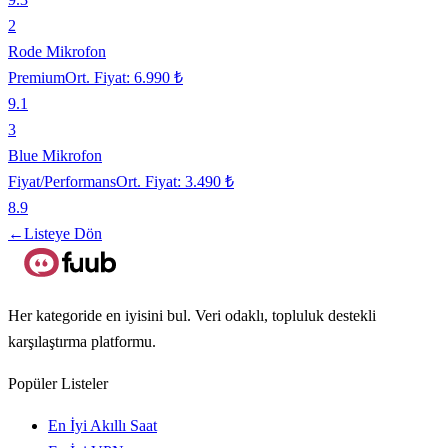
2
Rode Mikrofon
Premium
Ort. Fiyat:
6.990 ₺
9.1
3
Blue Mikrofon
Fiyat/Performans
Ort. Fiyat:
3.490 ₺
8.9
←
Listeye Dön
Her kategoride en iyisini bul. Veri odaklı, topluluk destekli
karşılaştırma platformu.
Popüler Listeler
En İyi Akıllı Saat