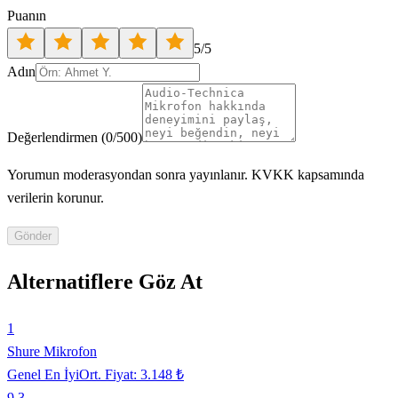
Puanın
5
/5
Adın
Değerlendirmen
(
0
/500)
Yorumun moderasyondan sonra yayınlanır. KVKK kapsamında
verilerin korunur.
Gönder
Alternatiflere Göz At
1
Shure Mikrofon
Genel En İyi
Ort. Fiyat:
3.148 ₺
9.3