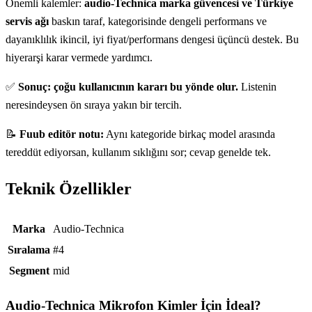
Önemli kalemler:
audio-Technica marka güvencesi ve Türkiye
servis ağı
baskın taraf, kategorisinde dengeli performans ve
dayanıklılık ikincil, iyi fiyat/performans dengesi üçüncü destek. Bu
hiyerarşi karar vermede yardımcı.
✅
Sonuç: çoğu kullanıcının kararı bu yönde olur.
Listenin
neresindeysen ön sıraya yakın bir tercih.
📝
Fuub editör notu:
Aynı kategoride birkaç model arasında
tereddüt ediyorsan, kullanım sıklığını sor; cevap genelde tek.
Teknik Özellikler
Teknik özellikler
Marka
Audio-Technica
Sıralama
#4
Segment
mid
Audio-Technica Mikrofon
Kimler İçin İdeal?