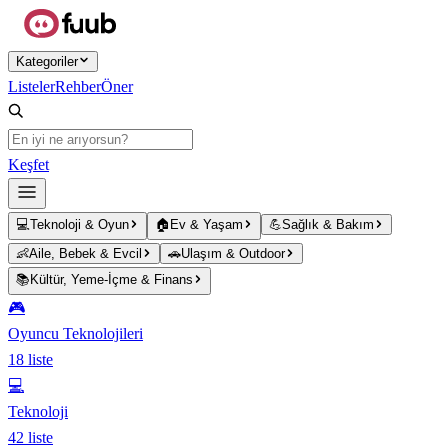
Ana içeriğe atla
Kategoriler
Listeler
Rehber
Öner
Keşfet
💻
Teknoloji & Oyun
🏠
Ev & Yaşam
💪
Sağlık & Bakım
👶
Aile, Bebek & Evcil
🚗
Ulaşım & Outdoor
📚
Kültür, Yeme-İçme & Finans
🎮
Oyuncu Teknolojileri
18
liste
💻
Teknoloji
42
liste