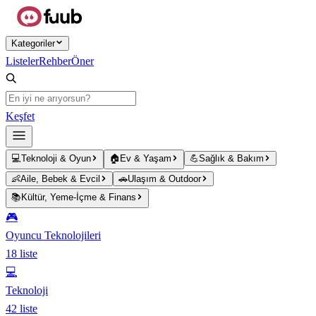
Ana içeriğe atla
Kategoriler
Listeler
Rehber
Öner
Keşfet
💻
Teknoloji & Oyun
🏠
Ev & Yaşam
💪
Sağlık & Bakım
👶
Aile, Bebek & Evcil
🚗
Ulaşım & Outdoor
📚
Kültür, Yeme-İçme & Finans
🎮
Oyuncu Teknolojileri
18
liste
💻
Teknoloji
42
liste