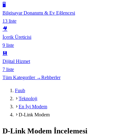
🖥️
Bilgisayar Donanımı & Ev Eğlencesi
13
liste
🎥
İçerik Üreticisi
9
liste
💾
Dijital Hizmet
7
liste
Tüm Kategoriler →
Rehberler
Fuub
Teknoloji
En İyi Modem
D-Link Modem
D-Link Modem
İncelemesi