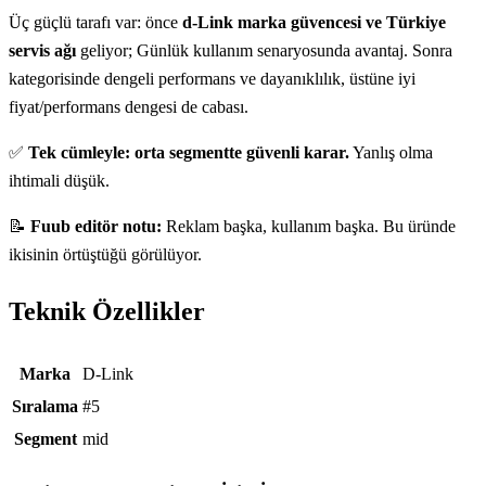
Üç güçlü tarafı var: önce
d-Link marka güvencesi ve Türkiye
servis ağı
geliyor; Günlük kullanım senaryosunda avantaj. Sonra
kategorisinde dengeli performans ve dayanıklılık, üstüne iyi
fiyat/performans dengesi de cabası.
✅
Tek cümleyle: orta segmentte güvenli karar.
Yanlış olma
ihtimali düşük.
📝
Fuub editör notu:
Reklam başka, kullanım başka. Bu üründe
ikisinin örtüştüğü görülüyor.
Teknik Özellikler
Teknik özellikler
Marka
D-Link
Sıralama
#5
Segment
mid