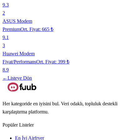
9.3
2
ASUS Modem
Premium
Ort. Fiyat:
665 ₺
9.1
3
Huawei Modem
Fiyat/Performans
Ort. Fiyat:
399 ₺
8.9
←
Listeye Dön
Her kategoride en iyisini bul. Veri odaklı, topluluk destekli
karşılaştırma platformu.
Popüler Listeler
En İyi Airfryer