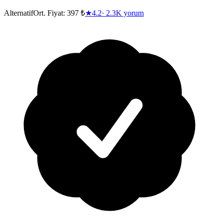
Alternatif
Ort. Fiyat:
397 ₺
★
4.2
·
2.3K
yorum