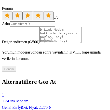
Puanın
5
/5
Adın
Değerlendirmen
(
0
/500)
Yorumun moderasyondan sonra yayınlanır. KVKK kapsamında
verilerin korunur.
Gönder
Alternatiflere Göz At
1
TP-Link Modem
Genel En İyi
Ort. Fiyat:
2.270 ₺