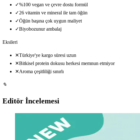
✓
%100 vegan ve çevre dostu formül
✓
26 vitamin ve mineral ile tam öğün
✓
Öğün başına çok uygun maliyet
✓
Biyobozunur ambalaj
Eksileri
✕
Türkiye'ye kargo süresi uzun
✕
Bitkisel protein dokusu herkesi memnun etmiyor
✕
Aroma çeşitliliği sınırlı
✎
Editör İncelemesi