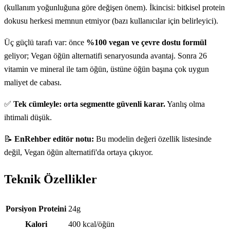
(kullanım yoğunluğuna göre değişen önem). İkincisi: bitkisel protein
dokusu herkesi memnun etmiyor (bazı kullanıcılar için belirleyici).
Üç güçlü tarafı var: önce
%100 vegan ve çevre dostu formül
geliyor; Vegan öğün alternatifi senaryosunda avantaj. Sonra 26
vitamin ve mineral ile tam öğün, üstüne öğün başına çok uygun
maliyet de cabası.
✅
Tek cümleyle: orta segmentte güvenli karar.
Yanlış olma
ihtimali düşük.
📝
EnRehber editör notu:
Bu modelin değeri özellik listesinde
değil, Vegan öğün alternatifi'da ortaya çıkıyor.
Teknik Özellikler
Teknik özellikler
Porsiyon Proteini
24g
Kalori
400 kcal/öğün