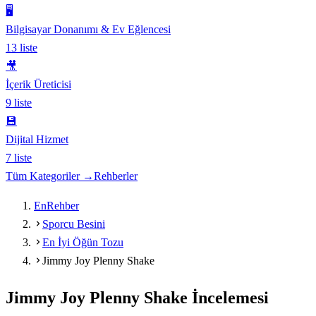
🖥️
Bilgisayar Donanımı & Ev Eğlencesi
13
liste
🎥
İçerik Üreticisi
9
liste
💾
Dijital Hizmet
7
liste
Tüm Kategoriler →
Rehberler
EnRehber
Sporcu Besini
En İyi Öğün Tozu
Jimmy Joy Plenny Shake
Jimmy Joy Plenny Shake
İncelemesi