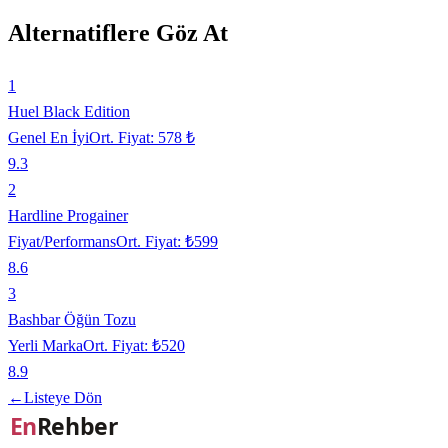
Alternatiflere Göz At
1
Huel Black Edition
Genel En İyi
Ort. Fiyat:
578 ₺
9.3
2
Hardline Progainer
Fiyat/Performans
Ort. Fiyat:
₺599
8.6
3
Bashbar Öğün Tozu
Yerli Marka
Ort. Fiyat:
₺520
8.9
←
Listeye Dön