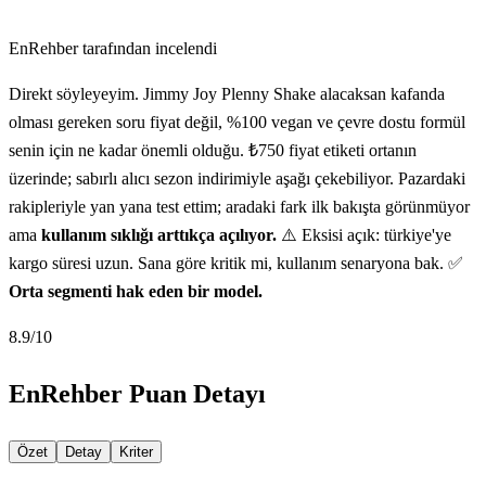
EnRehber tarafından incelendi
Direkt söyleyeyim. Jimmy Joy Plenny Shake alacaksan kafanda
olması gereken soru fiyat değil, %100 vegan ve çevre dostu formül
senin için ne kadar önemli olduğu. ₺750 fiyat etiketi ortanın
üzerinde; sabırlı alıcı sezon indirimiyle aşağı çekebiliyor. Pazardaki
rakipleriyle yan yana test ettim; aradaki fark ilk bakışta görünmüyor
ama
kullanım sıklığı arttıkça açılıyor.
⚠️ Eksisi açık: türkiye'ye
kargo süresi uzun. Sana göre kritik mi, kullanım senaryona bak. ✅
Orta segmenti hak eden bir model.
8.9
/10
EnRehber Puan Detayı
Özet
Detay
Kriter