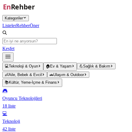
Ana içeriğe atla
Kategoriler
Listeler
Rehber
Öner
Keşfet
💻
Teknoloji & Oyun
🏠
Ev & Yaşam
💪
Sağlık & Bakım
👶
Aile, Bebek & Evcil
🚗
Ulaşım & Outdoor
📚
Kültür, Yeme-İçme & Finans
🎮
Oyuncu Teknolojileri
18
liste
💻
Teknoloji
42
liste