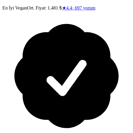
En İyi Vegan
Ort. Fiyat:
1.481 ₺
★
4.4
·
697
yorum