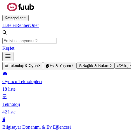
Ana içeriğe atla
Kategoriler
Listeler
Rehber
Öner
Keşfet
💻
Teknoloji & Oyun
🏠
Ev & Yaşam
💪
Sağlık & Bakım
👶
Aile,
🎮
Oyuncu Teknolojileri
18
liste
💻
Teknoloji
42
liste
🖥️
Bilgisayar Donanımı & Ev Eğlencesi