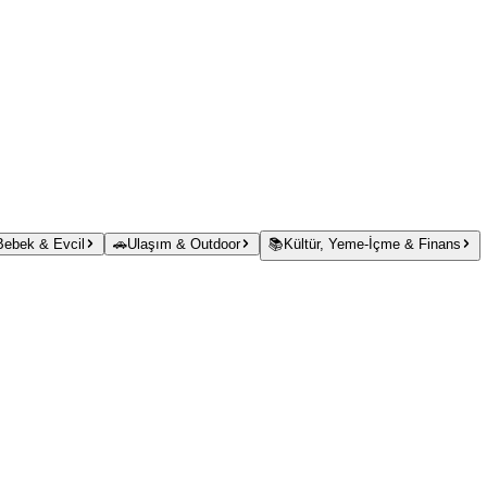
 Bebek & Evcil
🚗
Ulaşım & Outdoor
📚
Kültür, Yeme-İçme & Finans