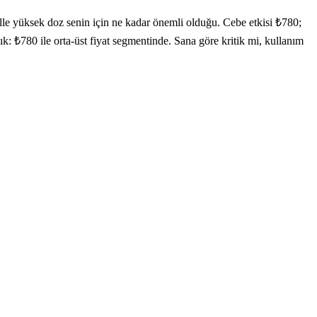
e yüksek doz senin için ne kadar önemli olduğu. Cebe etkisi ₺780;
çık: ₺780 ile orta-üst fiyat segmentinde. Sana göre kritik mi, kullanım