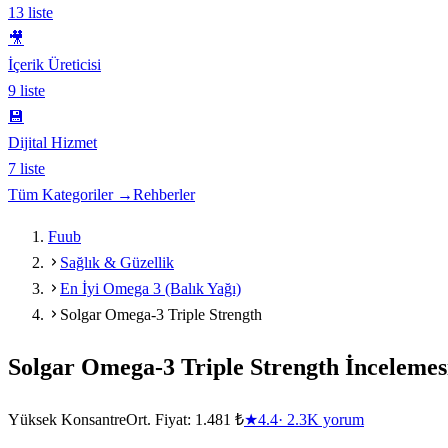
13
liste
🎥
İçerik Üreticisi
9
liste
💾
Dijital Hizmet
7
liste
Tüm Kategoriler →
Rehberler
Fuub
Sağlık & Güzellik
En İyi Omega 3 (Balık Yağı)
Solgar Omega-3 Triple Strength
Solgar Omega-3 Triple Strength
İncelemes
Yüksek Konsantre
Ort. Fiyat:
1.481 ₺
★
4.4
·
2.3K
yorum