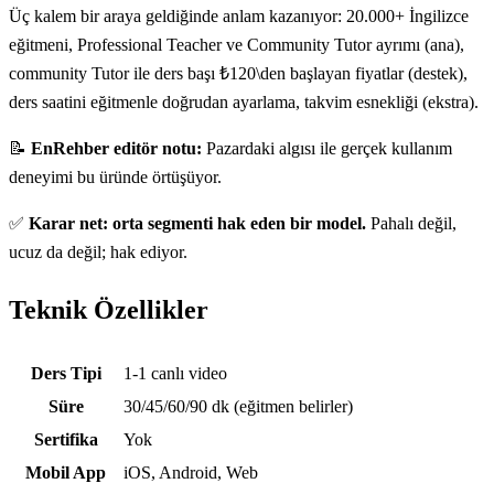
Üç kalem bir araya geldiğinde anlam kazanıyor: 20.000+ İngilizce
eğitmeni, Professional Teacher ve Community Tutor ayrımı (ana),
community Tutor ile ders başı ₺120\den başlayan fiyatlar (destek),
ders saatini eğitmenle doğrudan ayarlama, takvim esnekliği (ekstra).
📝
EnRehber editör notu:
Pazardaki algısı ile gerçek kullanım
deneyimi bu üründe örtüşüyor.
✅
Karar net: orta segmenti hak eden bir model.
Pahalı değil,
ucuz da değil; hak ediyor.
Teknik Özellikler
Teknik özellikler
Ders Tipi
1-1 canlı video
Süre
30/45/60/90 dk (eğitmen belirler)
Sertifika
Yok
Mobil App
iOS, Android, Web