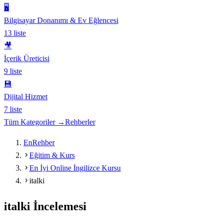
🖥️
Bilgisayar Donanımı & Ev Eğlencesi
13
liste
🎥
İçerik Üreticisi
9
liste
💾
Dijital Hizmet
7
liste
Tüm Kategoriler →
Rehberler
EnRehber
Eğitim & Kurs
En İyi Online İngilizce Kursu
italki
italki
İncelemesi