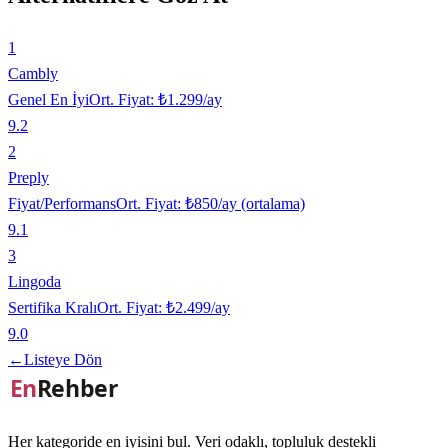
1
Cambly
Genel En İyi
Ort. Fiyat:
₺1.299/ay
9.2
2
Preply
Fiyat/Performans
Ort. Fiyat:
₺850/ay (ortalama)
9.1
3
Lingoda
Sertifika Kralı
Ort. Fiyat:
₺2.499/ay
9.0
←
Listeye Dön
Her kategoride en iyisini bul. Veri odaklı, topluluk destekli