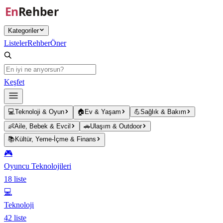
Ana içeriğe atla
Kategoriler
Listeler
Rehber
Öner
Keşfet
💻
Teknoloji & Oyun
🏠
Ev & Yaşam
💪
Sağlık & Bakım
👶
Aile, Bebek & Evcil
🚗
Ulaşım & Outdoor
📚
Kültür, Yeme-İçme & Finans
🎮
Oyuncu Teknolojileri
18
liste
💻
Teknoloji
42
liste