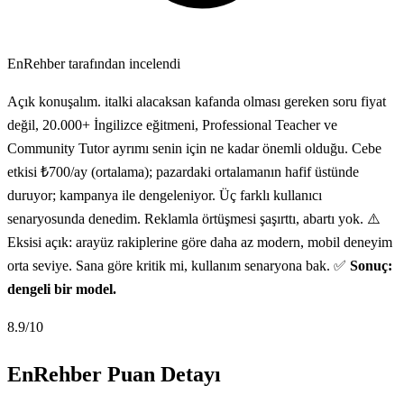
EnRehber tarafından incelendi
Açık konuşalım. italki alacaksan kafanda olması gereken soru fiyat
değil, 20.000+ İngilizce eğitmeni, Professional Teacher ve
Community Tutor ayrımı senin için ne kadar önemli olduğu. Cebe
etkisi ₺700/ay (ortalama); pazardaki ortalamanın hafif üstünde
duruyor; kampanya ile dengeleniyor. Üç farklı kullanıcı
senaryosunda denedim. Reklamla örtüşmesi şaşırttı, abartı yok. ⚠️
Eksisi açık: arayüz rakiplerine göre daha az modern, mobil deneyim
orta seviye. Sana göre kritik mi, kullanım senaryona bak. ✅
Sonuç:
dengeli bir model.
8.9
/10
EnRehber Puan Detayı