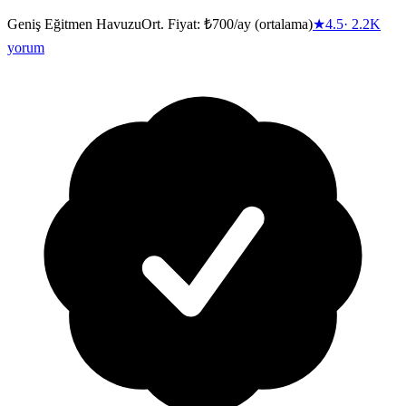
Geniş Eğitmen Havuzu
Ort. Fiyat:
₺700/ay (ortalama)
★
4.5
·
2.2K
yorum